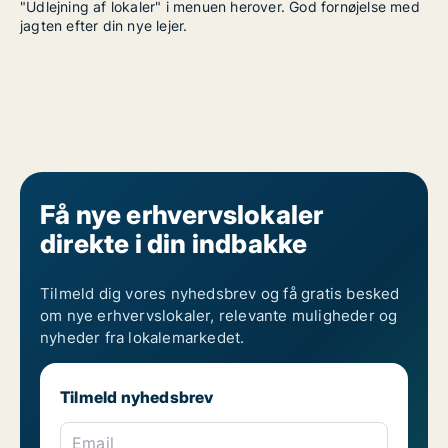
"Udlejning af lokaler" i menuen herover. God fornøjelse med
jagten efter din nye lejer.
Få nye erhvervslokaler
direkte i din indbakke
Tilmeld dig vores nyhedsbrev og få gratis besked
om nye erhvervslokaler, relevante muligheder og
nyheder fra lokalemarkedet.
Tilmeld nyhedsbrev
Email