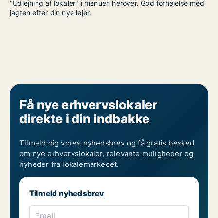
"Udlejning af lokaler" i menuen herover. God fornøjelse med
jagten efter din nye lejer.
Få nye erhvervslokaler
direkte i din indbakke
Tilmeld dig vores nyhedsbrev og få gratis besked
om nye erhvervslokaler, relevante muligheder og
nyheder fra lokalemarkedet.
Tilmeld nyhedsbrev
Email