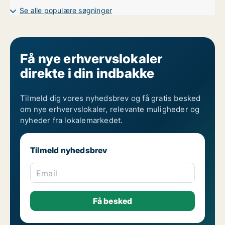
Garager til leje i Vejle
Se alle populære søgninger
Restaurantlokaler til leje i Vejle Centrum
Restaurantlokaler til leje i Vejle Øst
Få nye erhvervslokaler
direkte i din indbakke
Tilmeld dig vores nyhedsbrev og få gratis besked
om nye erhvervslokaler, relevante muligheder og
nyheder fra lokalemarkedet.
Tilmeld nyhedsbrev
Email