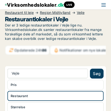
Virksomhedslokaler
.dk
LIVE
Restaurant til leje
Region Midtjylland
Vejle
Restaurantlokaler i Vejle
Der er 3 ledige restaurantlokaler i Vejle lige nu.
Virksomhedslokaler.dk samler restaurantlokaler fra mange
forskellige dele af markedet, så du som virksomhed lettere
kan skabe overblik over ledige restaurantlokaler i Vejle.
Opdaterede 24h
86
Notifikationer om nye lokaler
4
Vejle
Søg
Pris
Restaurant
Størrelse