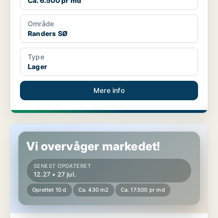
Ca. 6.500 pr md
Område
Randers SØ
Type
Lager
Mere info
Lager i Randers SØ
Vi overvåger markedet!
SENEST OPDATERET
12.27 • 27 jul.
Oprettet 10 d
Ca. 430 m2
Ca. 17.500 pr md