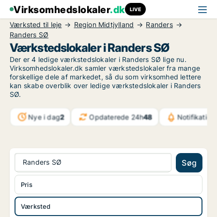
Virksomhedslokaler
.dk
LIVE
Værksted til leje
Region Midtjylland
Randers
Randers SØ
Værkstedslokaler i Randers SØ
Der er 4 ledige værkstedslokaler i Randers SØ lige nu.
Virksomhedslokaler.dk samler værkstedslokaler fra mange
forskellige dele af markedet, så du som virksomhed lettere
kan skabe overblik over ledige værkstedslokaler i Randers
SØ.
Nye i dag
2
Opdaterede 24h
48
Notifikation
Randers SØ
Søg
Pris
Værksted