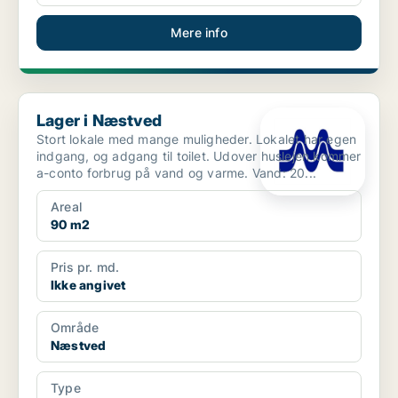
Mere info
Lager i Næstved
Lager i Næstved
Stort lokale med mange muligheder. Lokalet har egen
indgang, og adgang til toilet. Udover huslejen kommer
a-conto forbrug på vand og varme. Vand: 20...
Areal
90 m2
Pris pr. md.
Ikke angivet
Område
Næstved
Type