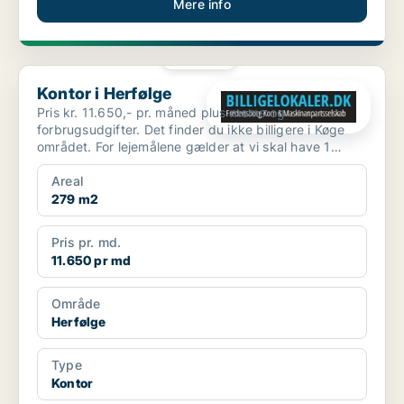
Mere info
PLATIN
Kontor i Herfølge
Kontor i Herfølge
Pris kr. 11.650,- pr. måned plus moms og
forbrugsudgifter. Det finder du ikke billigere i Køge
området. For lejemålene gælder at vi skal have 1
måneds foru...
Areal
279 m2
Pris pr. md.
11.650 pr md
Område
Herfølge
Type
Kontor