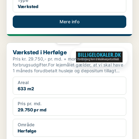
Type
Værksted
Mere info
PLATIN
Værksted i Herfølge
Værksted i Herfølge
Pris kr. 29.750,- pr. md. + moms og
forbrugsudgifter.For lejemålet gælder, at vi skal have
1 måneds forudbetalt husleje og depositum tillagt
moms. Lokalern...
Areal
633 m2
Pris pr. md.
29.750 pr md
Område
Herfølge