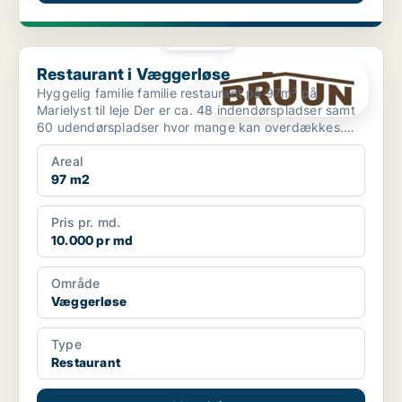
PLATIN
Restaurant i Væggerløse
Restaurant i Væggerløse
Hyggelig familie familie restaurant på 97m² på
Marielyst til leje Der er ca. 48 indendørspladser samt
60 udendørspladser hvor mange kan overdækkes.
Ejendo...
Areal
97 m2
Pris pr. md.
10.000 pr md
Område
Væggerløse
Type
Restaurant