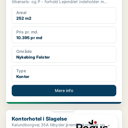
tilkørsels- og P - forhold Lejemålet indeholder m...
Areal
252 m2
Pris pr. md.
10.395 pr md
Område
Nykøbing Falster
Type
Kontor
Mere info
PLATIN
Kontorhotel i Slagelse
Kontorhotel i Slagelse
Kalundborgvej 35A tilbyder premiumkontorer og