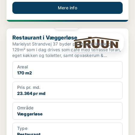
Mere info
PLATIN
Restaurant i Væggerløse
Restaurant i Væggerløse
Marielyst Strandvej 37 byder på et godt lokale på
129m² som i dag drives som café med terrasse foran,
eget køkken og toiletter, samt opvaskerum &
lagerplads....
Areal
170 m2
Pris pr. md.
23.364 pr md
Område
Væggerløse
Type
Restaurant