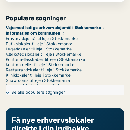
Populære søgninger
Veje med ledige erhvervslejemål i Stokkemarke
Information om kommunen
Erhvervslejemål til leje i Stokkemarke
Butikslokaler til leje i Stokkemarke
Lagerlokaler til leje i Stokkemarke
Værkstedslokaler til leje i Stokkemarke
Kontorfællesskaber til leje i Stokkemarke
Kontorhoteller til leje i Stokkemarke
Restaurantlokaler til leje i Stokkemarke
Kliniklokaler til leje i Stokkemarke
Showrooms til leje i Stokkemarke
Erhvervslokaler til leje i Stokkemarke
Erhvervsgrunde til leje i Stokkemarke
Se alle populære søgninger
Garager til leje i Stokkemarke
Få nye erhvervslokaler
direkte i din indbakke