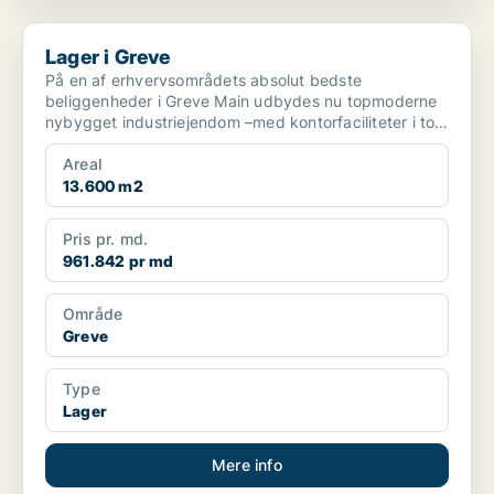
Lager i Greve
Lager i Greve
På en af erhvervsområdets absolut bedste
beliggenheder i Greve Main udbydes nu topmoderne
nybygget industriejendom –med kontorfaciliteter i to
plan og tilhør...
Areal
13.600 m2
Pris pr. md.
961.842 pr md
Område
Greve
Type
Lager
Mere info