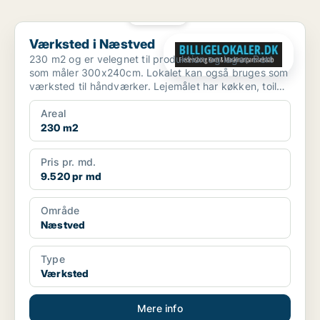
PLATIN
Værksted i Næstved
Værksted i Næstved
230 m2 og er velegnet til produktion og lager. Port
som måler 300x240cm. Lokalet kan også bruges som
værksted til håndværker. Lejemålet har køkken, toilet
og...
Areal
230 m2
Pris pr. md.
9.520 pr md
Område
Næstved
Type
Værksted
Mere info