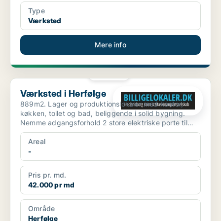
Type
Værksted
Mere info
PLATIN
Værksted i Herfølge
Værksted i Herfølge
889m2. Lager og produktionslokaler med kontor,
køkken, toilet og bad, beliggende i solid bygning.
Nemme adgangsforhold 2 store elektriske porte til
lager, pl...
Areal
-
Pris pr. md.
42.000 pr md
Område
Herfølge