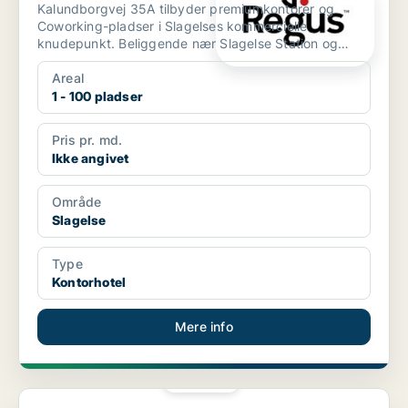
Kalundborgvej 35A tilbyder premiumkontorer og
Coworking-pladser i Slagelses kommercielle
knudepunkt. Beliggende nær Slagelse Station og
Slagelse Bus Terminal...
Areal
1 - 100 pladser
Pris pr. md.
Ikke angivet
Område
Slagelse
Type
Kontorhotel
Mere info
PLATIN
Kontorfællesskab i Roskilde