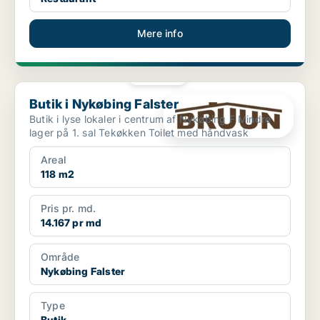
Mere info
PLATIN
Butik i Nykøbing Falster
Butik i Nykøbing Falster
Butik i lyse lokaler i centrum af Nykøbing F Mindre
lager på 1. sal Tekøkken Toilet med håndvask
Areal
118 m2
Pris pr. md.
14.167 pr md
Område
Nykøbing Falster
Type
Butik