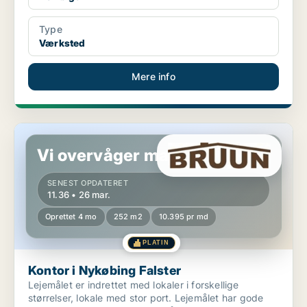
Type
Værksted
Mere info
Kontor i Nykøbing Falster
Vi overvåger markedet!
SENEST OPDATERET
11.36 • 26 mar.
Oprettet 4 mo
252 m2
10.395 pr md
PLATIN
Kontor i Nykøbing Falster
Lejemålet er indrettet med lokaler i forskellige
størrelser, lokale med stor port. Lejemålet har gode