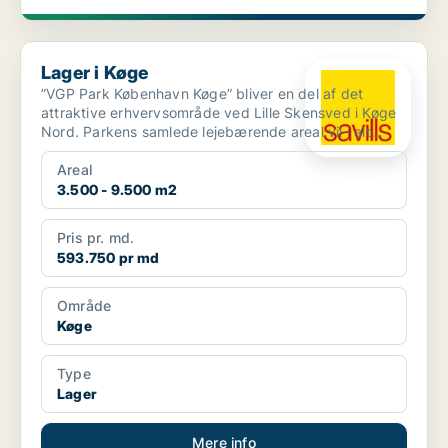
Lager i Køge
Lager i Køge
”VGP Park København Køge” bliver en del af det
attraktive erhvervsområde ved Lille Skensved i Køge
Nord. Parkens samlede lejebærende areal vil i alt
udgøre c...
Areal
3.500 - 9.500 m2
Pris pr. md.
593.750 pr md
Område
Køge
Type
Lager
Mere info