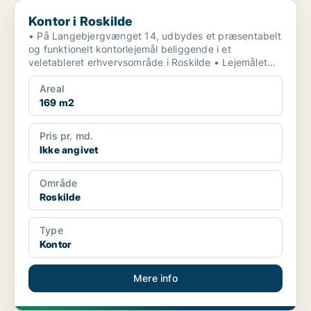
Kontor i Roskilde
Kontor i Roskilde
• På Langebjergvænget 14, udbydes et præsentabelt
og funktionelt kontorlejemål beliggende i et
veletableret erhvervsområde i Roskilde • Lejemålet
fremstår i...
Areal
169 m2
Pris pr. md.
Ikke angivet
Område
Roskilde
Type
Kontor
Mere info