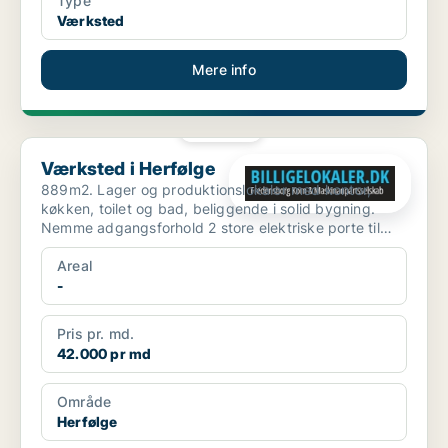
Type
Værksted
Mere info
PLATIN
Værksted i Herfølge
Værksted i Herfølge
889m2. Lager og produktionslokaler med kontor,
køkken, toilet og bad, beliggende i solid bygning.
Nemme adgangsforhold 2 store elektriske porte til
lager, pl...
Areal
-
Pris pr. md.
42.000 pr md
Område
Herfølge