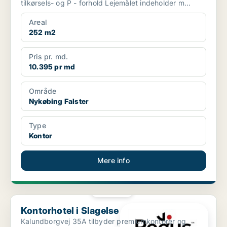
tilkørsels- og P - forhold Lejemålet indeholder m...
Areal
252 m2
Pris pr. md.
10.395 pr md
Område
Nykøbing Falster
Type
Kontor
Mere info
PLATIN
Kontorhotel i Slagelse
Kontorhotel i Slagelse
Kalundborgvej 35A tilbyder premiumkontorer og