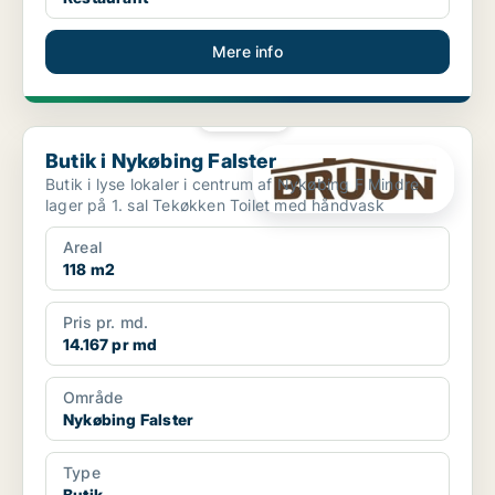
Mere info
PLATIN
Butik i Nykøbing Falster
Butik i Nykøbing Falster
Butik i lyse lokaler i centrum af Nykøbing F Mindre
lager på 1. sal Tekøkken Toilet med håndvask
Areal
118 m2
Pris pr. md.
14.167 pr md
Område
Nykøbing Falster
Type
Butik