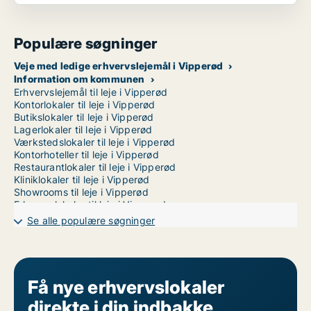
Populære søgninger
Veje med ledige erhvervslejemål i Vipperød
Information om kommunen
Erhvervslejemål til leje i Vipperød
Kontorlokaler til leje i Vipperød
Butikslokaler til leje i Vipperød
Lagerlokaler til leje i Vipperød
Værkstedslokaler til leje i Vipperød
Kontorhoteller til leje i Vipperød
Restaurantlokaler til leje i Vipperød
Kliniklokaler til leje i Vipperød
Showrooms til leje i Vipperød
Erhvervslokaler til leje i Vipperød
Erhvervsgrunde til leje i Vipperød
Se alle populære søgninger
Garager til leje i Vipperød
Få nye erhvervslokaler
direkte i din indbakke