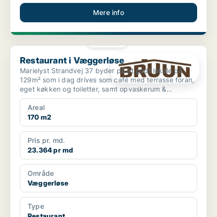
Mere info
PLATIN
Restaurant i Væggerløse
Restaurant i Væggerløse
Marielyst Strandvej 37 byder på et godt lokale på
129m² som i dag drives som café med terrasse foran,
eget køkken og toiletter, samt opvaskerum &
lagerplads....
Areal
170 m2
Pris pr. md.
23.364 pr md
Område
Væggerløse
Type
Restaurant