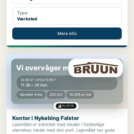
Type
Værksted
Mere info
Kontor i Nykøbing Falster
Vi overvåger markedet!
SENEST OPDATERET
11.36 • 26 mar.
Oprettet 4 mo
252 m2
10.395 pr md
PLATIN
Kontor i Nykøbing Falster
Lejemålet er indrettet med lokaler i forskellige
størrelser, lokale med stor port. Lejemålet har gode