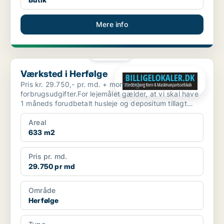
Mere info
PLATIN
Værksted i Herfølge
Værksted i Herfølge
Pris kr. 29.750,- pr. md. + moms og
forbrugsudgifter.For lejemålet gælder, at vi skal have
1 måneds forudbetalt husleje og depositum tillagt
moms. Lokalern...
Areal
633 m2
Pris pr. md.
29.750 pr md
Område
Herfølge