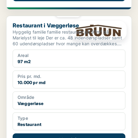
PLATIN
Restaurant i Væggerløse
Restaurant i Væggerløse
Hyggelig familie familie restaurant på 97m² på
Marielyst til leje Der er ca. 48 indendørspladser samt
60 udendørspladser hvor mange kan overdækkes.
Ejendo...
Areal
97 m2
Pris pr. md.
10.000 pr md
Område
Væggerløse
Type
Restaurant