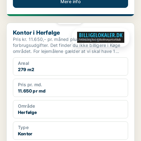
Mere info
PLATIN
Kontor i Herfølge
Kontor i Herfølge
Pris kr. 11.650,- pr. måned plus moms og
forbrugsudgifter. Det finder du ikke billigere i Køge
området. For lejemålene gælder at vi skal have 1
måneds foru...
Areal
279 m2
Pris pr. md.
11.650 pr md
Område
Herfølge
Type
Kontor