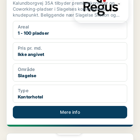
Kalundborgvej 35A tilbyder premiumkontorer og
Coworking-pladser i Slagelses kommercielle
knudepunkt. Beliggende nær Slagelse Station og
Slagelse Bus Terminal...
Areal
1 - 100 pladser
Pris pr. md.
Ikke angivet
Område
Slagelse
Type
Kontorhotel
Mere info
PLATIN
Kontorfællesskab i Roskilde