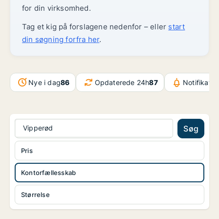
for din virksomhed.
Tag et kig på forslagene nedenfor – eller
start
din søgning forfra her
.
Nye i dag
86
Opdaterede 24h
87
Notifikatio
Vipperød
Søg
Pris
Kontorfællesskab
Størrelse