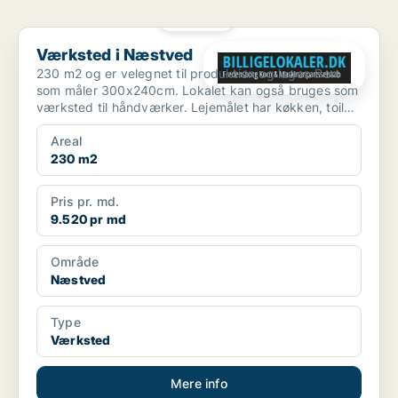
PLATIN
Værksted i Næstved
Værksted i Næstved
230 m2 og er velegnet til produktion og lager. Port
som måler 300x240cm. Lokalet kan også bruges som
værksted til håndværker. Lejemålet har køkken, toilet
og...
Areal
230 m2
Pris pr. md.
9.520 pr md
Område
Næstved
Type
Værksted
Mere info