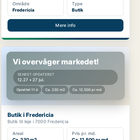
Område
Type
Fredericia
Butik
Mere info
Butik i Fredericia
Vi overvåger markedet!
SENEST OPDATERET
12.27 • 27 jul.
Oprettet 11 d
Ca. 230 m2
Ca. 12.500 pr md
Butik i Fredericia
Butik til leje i 7000 Fredericia
Areal
Pris pr. md.
Ca. 230 m2
Ca. 12.500 pr md