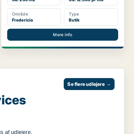
Område
Type
Fredericia
Butik
Mere info
Se flere udlejere
→
vices
s af udlejere,