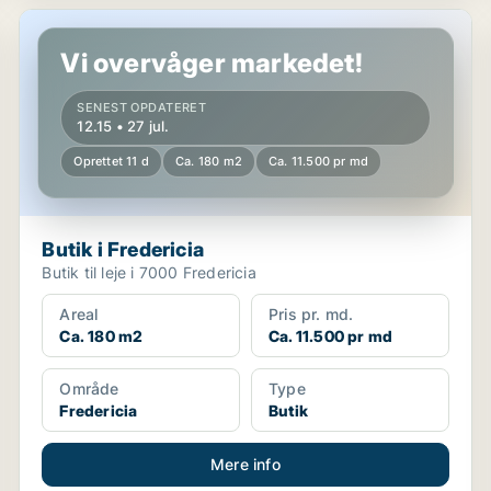
Butik i Fredericia
Vi overvåger markedet!
SENEST OPDATERET
12.15 • 27 jul.
Oprettet 11 d
Ca. 180 m2
Ca. 11.500 pr md
Butik i Fredericia
Butik til leje i 7000 Fredericia
Areal
Pris pr. md.
Ca. 180 m2
Ca. 11.500 pr md
Område
Type
Fredericia
Butik
Mere info