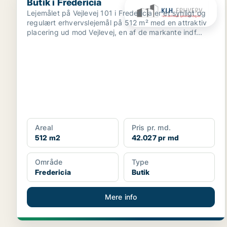
Butik i Fredericia
Lejemålet på Vejlevej 101 i Fredericia er et synligt og
regulært erhvervslejemål på 512 m² med en attraktiv
placering ud mod Vejlevej, en af de markante indf...
Areal
Pris pr. md.
512 m2
42.027 pr md
Område
Type
Fredericia
Butik
Mere info