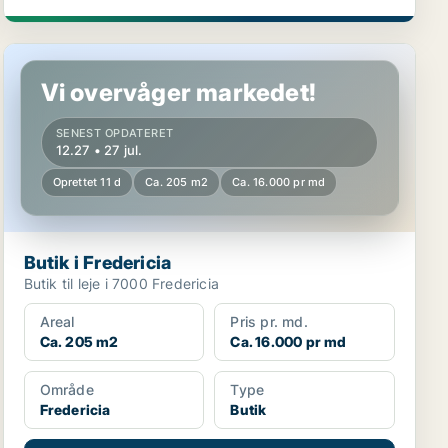
Butik i Fredericia
Vi overvåger markedet!
SENEST OPDATERET
12.27 • 27 jul.
Oprettet 11 d
Ca. 205 m2
Ca. 16.000 pr md
Butik i Fredericia
Butik til leje i 7000 Fredericia
Areal
Pris pr. md.
Ca. 205 m2
Ca. 16.000 pr md
Område
Type
Fredericia
Butik