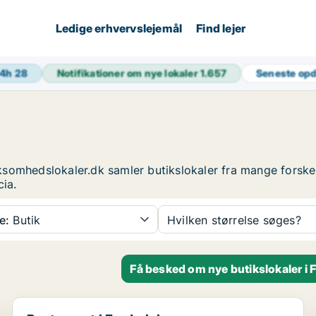
Ledige erhvervslejemål
Find lejer
24h
28
Notifikationer om nye lokaler
1.657
Seneste op
Virksomhedslokaler.dk samler butikslokaler fra mange forsk
cia.
e:
Butik
Hvilken størrelse søges?
Få besked om nye butikslokaler i F
Restaurant i Fredericia