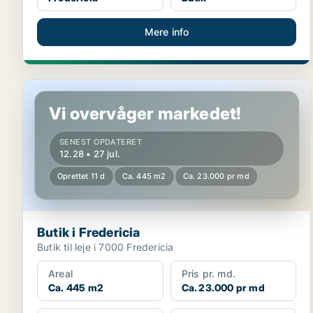
Mere info
Butik i Fredericia
Vi overvåger markedet!
SENEST OPDATERET
12.28 • 27 jul.
Oprettet 11 d
Ca. 445 m2
Ca. 23.000 pr md
Butik i Fredericia
Butik til leje i 7000 Fredericia
Areal
Pris pr. md.
Ca. 445 m2
Ca. 23.000 pr md