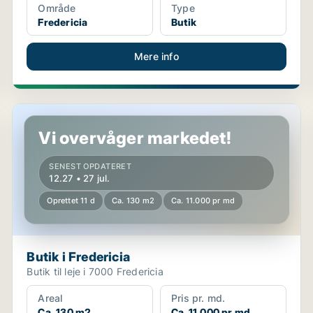
Område
Type
Fredericia
Butik
Mere info
Butik i Fredericia
Vi overvåger markedet!
SENEST OPDATERET
12.27 • 27 jul.
Oprettet 11 d
Ca. 130 m2
Ca. 11.000 pr md
Butik i Fredericia
Butik til leje i 7000 Fredericia
Areal
Pris pr. md.
Ca. 130 m2
Ca. 11.000 pr md