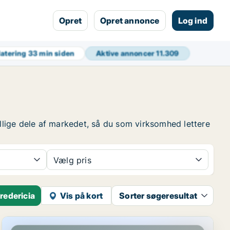
Opret
Opret annonce
Log ind
datering
33 min siden
Aktive annoncer
11.309
ellige dele af markedet, så du som virksomhed lettere
Vælg pris
redericia
Vis på kort
Sorter søgeresultat
Butik i Fredericia