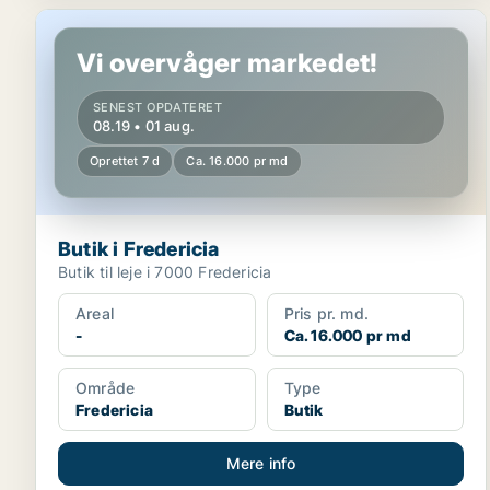
Butik i Fredericia
Vi overvåger markedet!
SENEST OPDATERET
08.19 • 01 aug.
Oprettet 7 d
Ca. 16.000 pr md
Butik i Fredericia
Butik til leje i 7000 Fredericia
Areal
Pris pr. md.
-
Ca. 16.000 pr md
Område
Type
Fredericia
Butik
Mere info