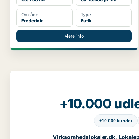
Område
Type
Fredericia
Butik
Mere info
+10.000 udle
+10.000 kunder
Virksomhedslokaler.dk
Lokalep
,