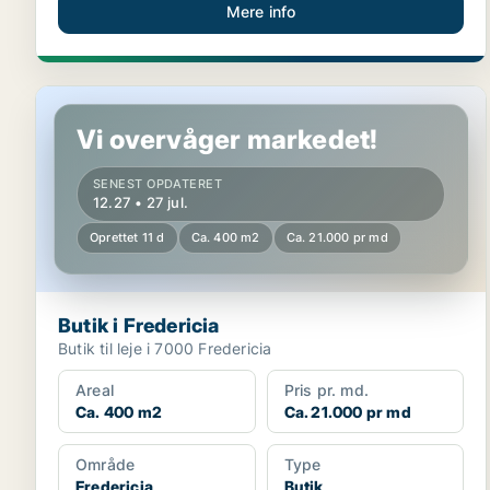
Mere info
Butik i Fredericia
Vi overvåger markedet!
SENEST OPDATERET
12.27 • 27 jul.
Oprettet 11 d
Ca. 400 m2
Ca. 21.000 pr md
Butik i Fredericia
Butik til leje i 7000 Fredericia
Areal
Pris pr. md.
Ca. 400 m2
Ca. 21.000 pr md
Område
Type
Fredericia
Butik