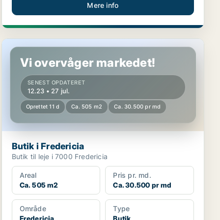
Mere info
Butik i Fredericia
Vi overvåger markedet!
SENEST OPDATERET
12.23 • 27 jul.
Oprettet 11 d
Ca. 505 m2
Ca. 30.500 pr md
Butik i Fredericia
Butik til leje i 7000 Fredericia
Areal
Pris pr. md.
Ca. 505 m2
Ca. 30.500 pr md
Område
Type
Fredericia
Butik