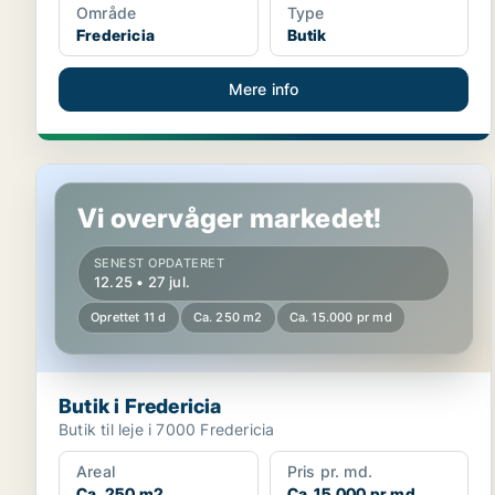
Område
Type
Fredericia
Butik
Mere info
Butik i Fredericia
Vi overvåger markedet!
SENEST OPDATERET
12.25 • 27 jul.
Oprettet 11 d
Ca. 250 m2
Ca. 15.000 pr md
Butik i Fredericia
Butik til leje i 7000 Fredericia
Areal
Pris pr. md.
Ca. 250 m2
Ca. 15.000 pr md