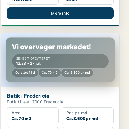
Mere info
Butik i Fredericia
Vi overvåger markedet!
SENEST OPDATERET
12.28 • 27 jul.
Oprettet 11 d
Ca. 70 m2
Ca. 8.500 pr md
Butik i Fredericia
Butik til leje i 7000 Fredericia
Areal
Pris pr. md.
Ca. 70 m2
Ca. 8.500 pr md