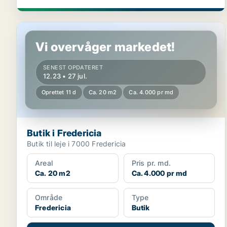
Butik i Fredericia
Vi overvåger markedet!
SENEST OPDATERET
12.23 • 27 jul.
Oprettet 11 d
Ca. 20 m2
Ca. 4.000 pr md
Butik i Fredericia
Butik til leje i 7000 Fredericia
Areal
Pris pr. md.
Ca. 20 m2
Ca. 4.000 pr md
Område
Type
Fredericia
Butik