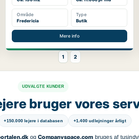
Område
Type
Fredericia
Butik
Mere info
1
2
UDVALGTE KUNDER
jere bruger vores ser
+150.000 lejere i databasen
+1.400 udlejninger årligt
ortalen.dk
Companyspace.com
og
bruges af tusindvi