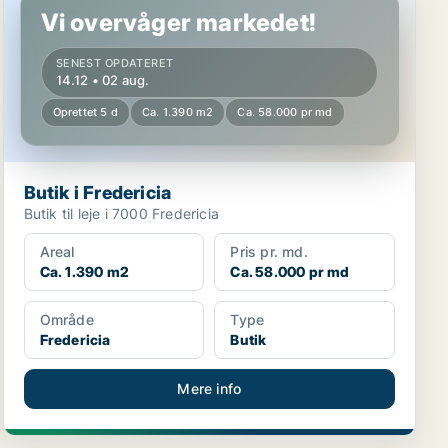
Vi overvåger markedet!
SENEST OPDATERET
14.12 • 02 aug.
Oprettet 5 d
Ca. 1.390 m2
Ca. 58.000 pr md
Butik i Fredericia
Butik til leje i 7000 Fredericia
Areal
Pris pr. md.
Ca. 1.390 m2
Ca. 58.000 pr md
Område
Type
Fredericia
Butik
Mere info