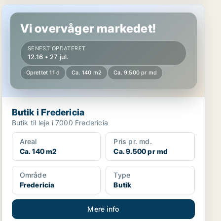
Butik i Fredericia
Vi overvåger markedet!
SENEST OPDATERET
12.16 • 27 jul.
Oprettet 11 d
Ca. 140 m2
Ca. 9.500 pr md
Butik i Fredericia
Butik til leje i 7000 Fredericia
Areal
Pris pr. md.
Ca. 140 m2
Ca. 9.500 pr md
Område
Type
Fredericia
Butik
Mere info