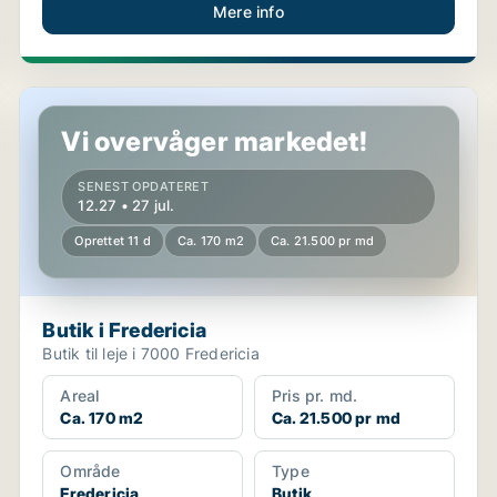
Mere info
Butik i Fredericia
Vi overvåger markedet!
SENEST OPDATERET
12.27 • 27 jul.
Oprettet 11 d
Ca. 170 m2
Ca. 21.500 pr md
Butik i Fredericia
Butik til leje i 7000 Fredericia
Areal
Pris pr. md.
Ca. 170 m2
Ca. 21.500 pr md
Område
Type
Fredericia
Butik