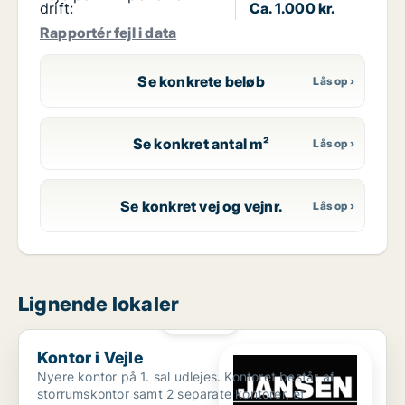
drift:
Ca. 1.000 kr.
Rapportér fejl i data
Se konkrete beløb
Se konkret antal m²
Se konkret vej og vejnr.
Lignende lokaler
PLATIN
Kontor i Vejle
Kontor i Vejle
Nyere kontor på 1. sal udlejes. Kontoret består af
storrumskontor samt 2 separate kontorer, ét