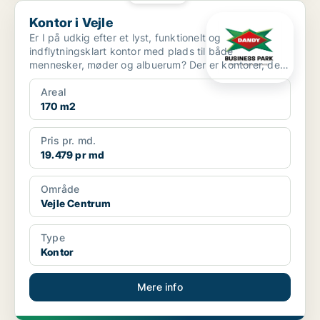
Kontor i Vejle
Kontor i Vejle
Er I på udkig efter et lyst, funktionelt og
indflytningsklart kontor med plads til både
mennesker, møder og albuerum? Der er kontorer, der
bare er kvadrat...
Areal
170 m2
Pris pr. md.
19.479 pr md
Område
Vejle Centrum
Type
Kontor
Mere info