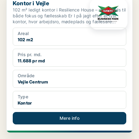
Kontor i Vejle
102 m² ledigt kontor i Resilience House – med plads til
både fokus og fællesskab Er I på jagt efter et lyst
kontor, hvor arbejdsro, mødeplads og fællesare...
Areal
102 m2
Pris pr. md.
11.688 pr md
Område
Vejle Centrum
Type
Kontor
Mere info
PLATIN