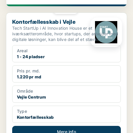
PLATIN
Kontorfællesskab i Vejle
Kontorfællesskab i Vejle
Tech StartUp i AI Innovation House er et
iværksætterområde, hvor startups, der arbejder med
digitale løsninger, kan blive del af et stærkt
økosystem. I Te...
Areal
1 - 24 pladser
Pris pr. md.
1.220 pr md
Område
Vejle Centrum
Type
Kontorfællesskab
Mere info