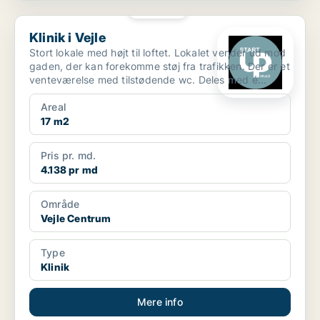
PLATIN
Klinik i Vejle
Klinik i Vejle
Stort lokale med højt til loftet. Lokalet vender ud mod
gaden, der kan forekomme støj fra trafikken. Der er et
venteværelse med tilstødende wc. Deles med é...
Areal
17 m2
Pris pr. md.
4.138 pr md
Område
Vejle Centrum
Type
Klinik
Mere info