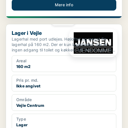
Mere info
PLATIN
Lager i Vejle
Lager i Vejle
Lagerhal med port udlejes. Højloftet og meget fin
lagerhal på 160 m2. Der er kun lagerhallen, der er
ingen adgang til toilet og køkken. Må ikke bruges til...
Areal
160 m2
Pris pr. md.
Ikke angivet
Område
Vejle Centrum
Type
Lager