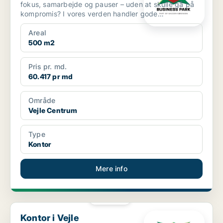
fokus, samarbejde og pauser – uden at skulle gå på
kompromis? I vores verden handler gode
kontorlokale...
Areal
500 m2
Pris pr. md.
60.417 pr md
Område
Vejle Centrum
Type
Kontor
Mere info
PLATIN
Kontor i Vejle
Kontor i Vejle