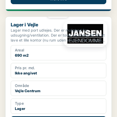
PLATIN
Lager i Vejle
Lager i Vejle
Lager med port udlejes. Der er mulighed for
udsugning/ventilation. Der er toilet og mulighed for at
lave et lille kontor (nu rum uden vindue) Der er også
mul...
Areal
690 m2
Pris pr. md.
Ikke angivet
Område
Vejle Centrum
Type
Lager