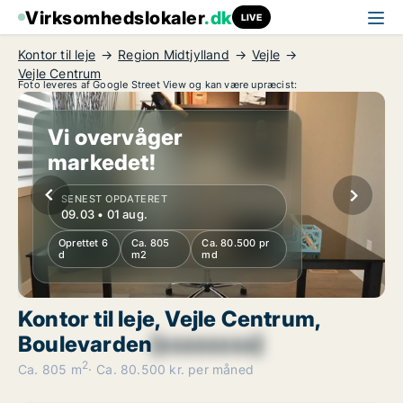
Virksomhedslokaler
.dk
LIVE
Kontor til leje
Region Midtjylland
Vejle
Vejle Centrum
Foto leveres af Google Street View og kan være upræcist:
Vi overvåger
markedet!
SENEST OPDATERET
09.03 • 01 aug.
Oprettet 6
Ca. 805
Ca. 80.500 pr
d
m2
md
Kontor til leje, Vejle Centrum,
Boulevarden
[xxxxxxxx]
2
Ca. 805 m
Ca. 80.500 kr. per måned