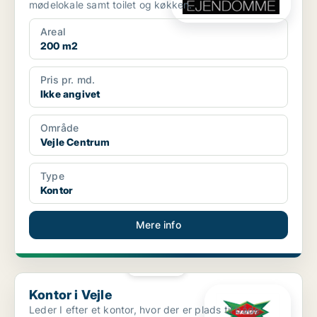
mødelokale samt toilet og køkken.
Areal
200 m2
Pris pr. md.
Ikke angivet
Område
Vejle Centrum
Type
Kontor
Mere info
PLATIN
Kontor i Vejle
Kontor i Vejle
Leder I efter et kontor, hvor der er plads til både