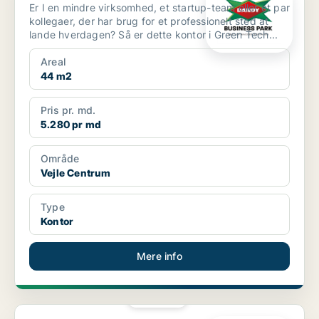
Er I en mindre virksomhed, et startup-team eller et par
kollegaer, der har brug for et professionelt sted at
lande hverdagen? Så er dette kontor i Green Tech...
Areal
44 m2
Pris pr. md.
5.280 pr md
Område
Vejle Centrum
Type
Kontor
Mere info
PLATIN
Kontor i Vejle