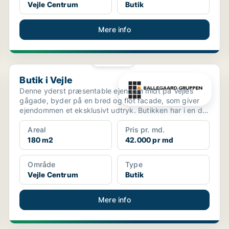
Vejle Centrum
Butik
Mere info
PLATIN
Butik i Vejle
Butik i Vejle
Denne yderst præsentable ejendom midt på Vejles
gågade, byder på en bred og flot facade, som giver
ejendommen et eksklusivt udtryk. Butikken har i en del
år ...
Areal
Pris pr. md.
180 m2
42.000 pr md
Område
Type
Vejle Centrum
Butik
Mere info