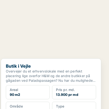
Butik i Vejle
Butik i Vejle
Overvejer du et erhvervslokale med en perfekt
placering lige overfor H&M og de andre butikker på
gågaden ved Paladspassagen? Nu har du muligheden
for at s...
Areal
Pris pr. md.
90 m2
13.900 pr md
Område
Type