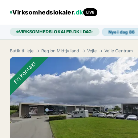
Virksomhedslokaler
.dk
LIVE
VIRKSOMHEDSLOKALER.DK I DAG:
Nye i dag
86
Butik til leje
Region Midtjylland
Vejle
Vejle Centrum
Fri kontakt