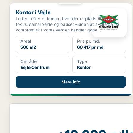
PLATIN
Kontor i Vejle
Kontor i Vejle
Leder I efter et kontor, hvor der er plads til både
fokus, samarbejde og pauser – uden at skulle gå på
kompromis? I vores verden handler gode
kontorlokale...
Areal
Pris pr. md.
500 m2
60.417 pr md
Område
Type
Vejle Centrum
Kontor
Mere info