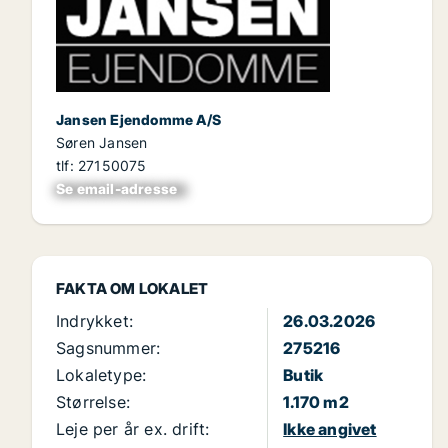
Jansen Ejendomme A/S
Søren Jansen
tlf: 27150075
Se email-adresse
xxxxxxxxxxxxxxxx
FAKTA OM LOKALET
Indrykket:
26.03.2026
Sagsnummer:
275216
Lokaletype:
Butik
Størrelse:
1.170 m2
Leje per år ex. drift:
Ikke angivet