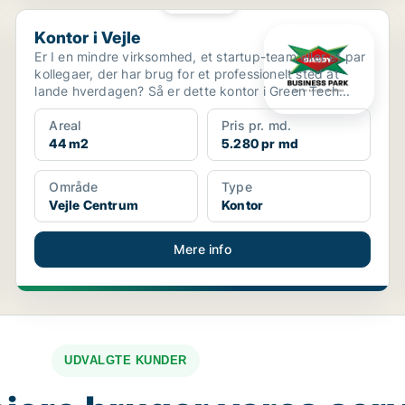
PLATIN
Kontor i Vejle
Kontor i Vejle
Er I en mindre virksomhed, et startup-team eller et par
kollegaer, der har brug for et professionelt sted at
lande hverdagen? Så er dette kontor i Green Tech...
Areal
Pris pr. md.
44 m2
5.280 pr md
Område
Type
Vejle Centrum
Kontor
Mere info
UDVALGTE KUNDER