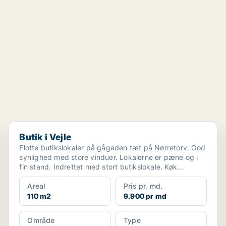
Butik i Vejle
Butik i Vejle
Flotte butikslokaler på gågaden tæt på Nørretorv. God
synlighed med store vinduer. Lokalerne er pæne og i
fin stand. Indrettet med stort butikslokale. Køk...
Areal
Pris pr. md.
110 m2
9.900 pr md
Område
Type