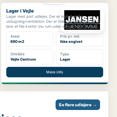
PLATIN
Lager i Vejle
Lager i Vejle
Lager med port udlejes. Der er mulighed for
udsugning/ventilation. Der er toilet og mulighed for at
lave et lille kontor (nu rum uden vindue) Der er også
mul...
Areal
Pris pr. md.
690 m2
Ikke angivet
Område
Type
Vejle Centrum
Lager
Mere info
Se flere udlejere
→