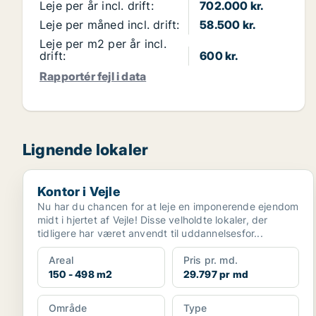
Leje per år incl. drift:
702.000 kr.
Leje per måned incl. drift:
58.500 kr.
Leje per m2 per år incl.
drift:
600 kr.
Rapportér fejl i data
Lignende lokaler
Kontor i Vejle
Kontor i Vejle
Nu har du chancen for at leje en imponerende ejendom
midt i hjertet af Vejle! Disse velholdte lokaler, der
tidligere har været anvendt til uddannelsesfor...
Areal
Pris pr. md.
150 - 498 m2
29.797 pr md
Område
Type