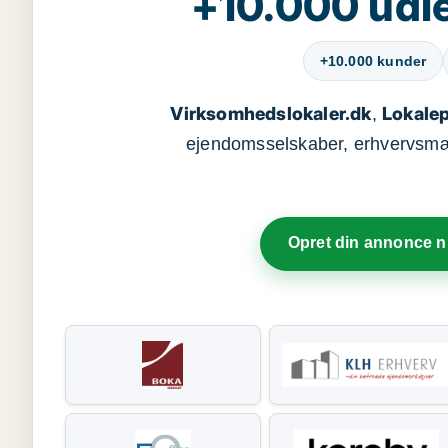
+10.000 udle
+10.000 kunder
Virksomhedslokaler.dk
Lokalep
,
ejendomsselskaber, erhvervsmægl
Opret din annonce 