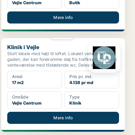
Vejle Centrum
Butik
Mere info
PLATIN
Klinik i Vejle
Klinik i Vejle
Stort lokale med højt til loftet. Lokalet vender ud mod
gaden, der kan forekomme støj fra trafikken. Der er et
venteværelse med tilstødende wc. Deles med é...
Areal
Pris pr. md.
17 m2
4.138 pr md
Område
Type
Vejle Centrum
Klinik
Mere info