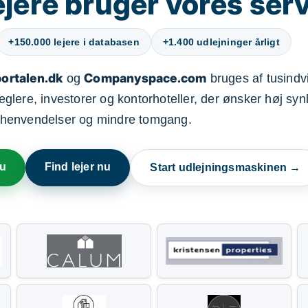
jere bruger vores ser
+150.000 lejere i databasen
+1.400 udlejninger årligt
ortalen.dk
Companyspace.com
og
bruges af tusindvi
ere, investorer og kontorhoteller, der ønsker høj synl
henvendelser og mindre tomgang.
nu
Find lejer nu
Start udlejningsmaskinen →