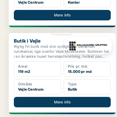
Vejle Centrum
Kontor
Mere info
PLATIN
Butik i Vejle
Butik i Vejle
Rigtig fin butik med stor synlighed, i befærdet
rundkørsel, lige overfor Vejle Musikteater. Butikken har
i en årrække huset herretøjsforretning, hvilket pas...
Areal
Pris pr. md.
119 m2
15.000 pr md
Område
Type
Vejle Centrum
Butik
Mere info