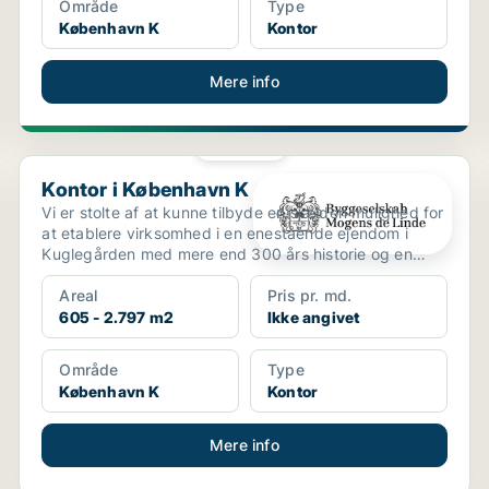
Område
Type
København K
Kontor
Mere info
PLATIN
Kontor i København K
Kontor i København K
Vi er stolte af at kunne tilbyde en sjælden mulighed for
at etablere virksomhed i en enestående ejendom i
Kuglegården med mere end 300 års historie og en
att...
Areal
Pris pr. md.
605 - 2.797 m2
Ikke angivet
Område
Type
København K
Kontor
Mere info