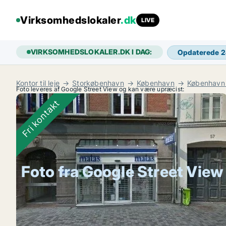
Virksomhedslokaler
.dk
LIVE
VIRKSOMHEDSLOKALER.DK I DAG:
Opdaterede 
Kontor til leje
Storkøbenhavn
København
København
Foto leveres af Google Street View og kan være upræcist:
Fri kontakt
Foto fra Google Street View