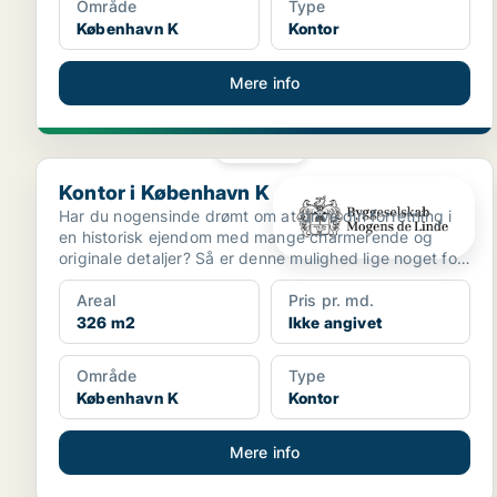
Område
Type
København K
Kontor
Mere info
PLATIN
Kontor i København K
Kontor i København K
Har du nogensinde drømt om at drive din forretning i
en historisk ejendom med mange charmerende og
originale detaljer? Så er denne mulighed lige noget for
di...
Areal
Pris pr. md.
326 m2
Ikke angivet
Område
Type
København K
Kontor
Mere info