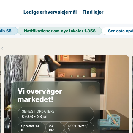
Ledige erhvervslejemål
Find lejer
24h
65
Notifikationer om nye lokaler
1.358
Seneste op
 K
Vi overvåger
markedet!
SENEST OPDATERET
09.03 • 28 jul.
Oprettet 10
241
1.991 kr/m2/
d
m2
år