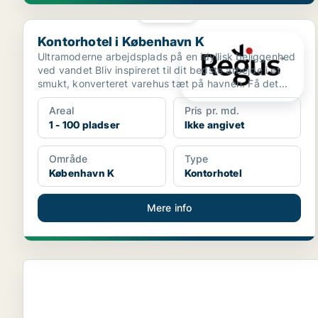
PLATIN
Kontorhotel i København K
Kontorhotel i København K
Ultramoderne arbejdsplads på en idyllisk beliggenhed
ved vandet Bliv inspireret til dit bedste arbejde i et
smukt, konverteret varehus tæt på havnen. Få det...
Areal
Pris pr. md.
1 - 100 pladser
Ikke angivet
Område
Type
København K
Kontorhotel
Mere info