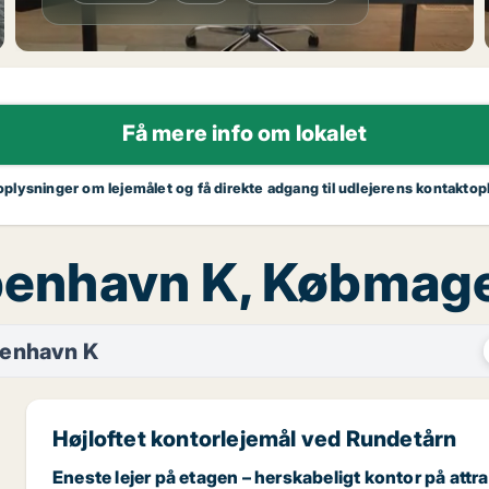
Få mere info om lokalet
 oplysninger om lejemålet og få direkte adgang til udlejerens kontaktop
København K, Købma
enhavn K
Højloftet kontorlejemål ved Rundetårn
Eneste lejer på etagen – herskabeligt kontor på attr