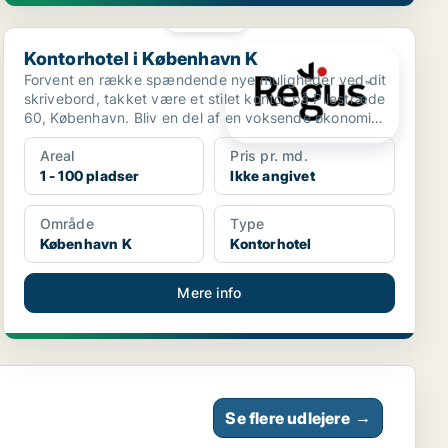
PLATIN
Kontorhotel i København K
Kontorhotel i København K
Forvent en række spændende nye muligheder ved dit
skrivebord, takket være et stilet kontor på Pilestræde
60, København. Bliv en del af en voksende økonomi
pr...
Areal
Pris pr. md.
1 - 100 pladser
Ikke angivet
Område
Type
København K
Kontorhotel
Mere info
Se flere udlejere
→