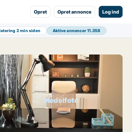
Opret
Opret annonce
Log ind
datering
2 min siden
Aktive annoncer
11.358
Modelfoto