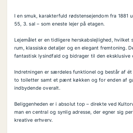
I en smuk, karakterfuld rødstensejendom fra 1881
55, 3. sal – som eneste lejer på etagen.
Lejemålet er en tidligere herskabslejlighed, hvilke
rum, klassiske detaljer og en elegant fremtoning. 
fantastisk lysindfald og bidrager til den eksklusive 
Indretningen er særdeles funktionel og består af ét
to toiletter samt et pænt køkken og for enden af g
indbydende overalt.
Beliggenheden er i absolut top – direkte ved Kult
man en central og synlig adresse, der egner sig pe
kreative erhverv.