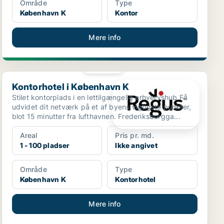
Område
Type
København K
Kontor
Mere info
PLATIN
Kontorhotel i København K
Kontorhotel i København K
Stilet kontorplads i en lettilgængelig erhvervshub Få
udvidet dit netværk på et af byens vigtigste punkter,
blot 15 minutter fra lufthavnen. Frederiksborgga...
Areal
Pris pr. md.
1 - 100 pladser
Ikke angivet
Område
Type
København K
Kontorhotel
Mere info