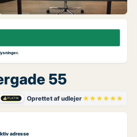
lysninger.
gergade 55
Oprettet af udlejer
PLATIN
aktiv adresse