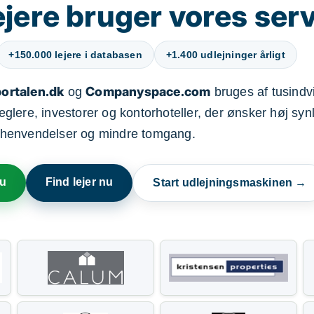
jere bruger vores ser
+150.000 lejere i databasen
+1.400 udlejninger årligt
ortalen.dk
Companyspace.com
og
bruges af tusindvi
ere, investorer og kontorhoteller, der ønsker høj synl
henvendelser og mindre tomgang.
nu
Find lejer nu
Start udlejningsmaskinen →