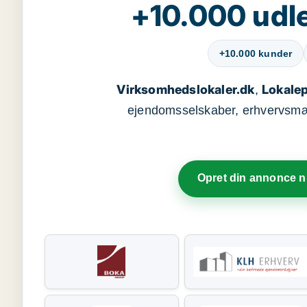
+10.000 udle
+10.000 kunder
Virksomhedslokaler.dk
Lokalep
,
ejendomsselskaber, erhvervsmægl
Opret din annonce 