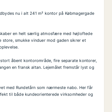
 udbydes nu i alt 241 m² kontor på Købmagergade
t skaber en helt særlig atmosfære med højloftede
De store, smukke vinduer mod gaden sikrer et
oplevelse.
 stort åbent kontorområde, fire separate kontorer,
angen en fransk altan. Lejemålet fremstår lyst og
orvet med Rundetårn som nærmeste nabo. Her får
rfekt til både kundeorienterede virksomheder og