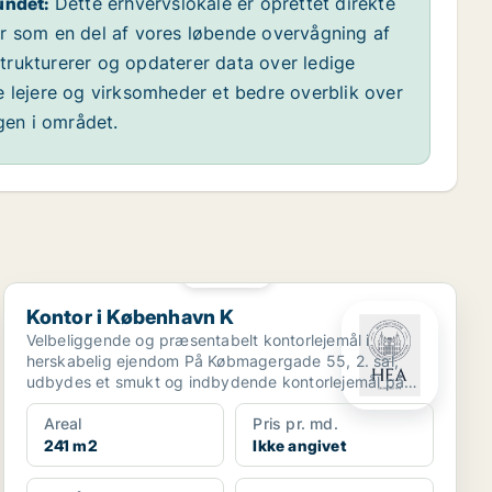
undet:
Dette erhvervslokale er oprettet direkte
år som en del af vores løbende overvågning af
 strukturerer og opdaterer data over ledige
e lejere og virksomheder et bedre overblik over
ngen i området.
PLATIN
Kontor i København K
Kontor i København K
Velbeliggende og præsentabelt kontorlejemål i
herskabelig ejendom På Købmagergade 55, 2. sal,
udbydes et smukt og indbydende kontorlejemål på
241 m² i en k...
Areal
Pris pr. md.
241 m2
Ikke angivet