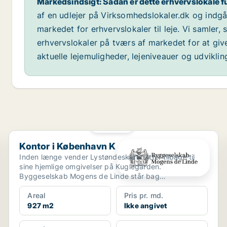
Markedsindsigt: Sådan er dette erhvervslokale f
af en udlejer på Virksomhedslokaler.dk og indg
markedet for erhvervslokaler til leje. Vi samler,
erhvervslokaler på tværs af markedet for at giv
aktuelle lejemuligheder, lejeniveauer og udvikli
PLATIN
Kontor i København K
Kontor i København K
Inden længe vender Lystøndeskuret atter tilbage til
sine hjemlige omgivelser på Kuglegården.
Byggeselskab Mogens de Linde står bag
genopførelsen af det bemær...
Areal
Pris pr. md.
927 m2
Ikke angivet