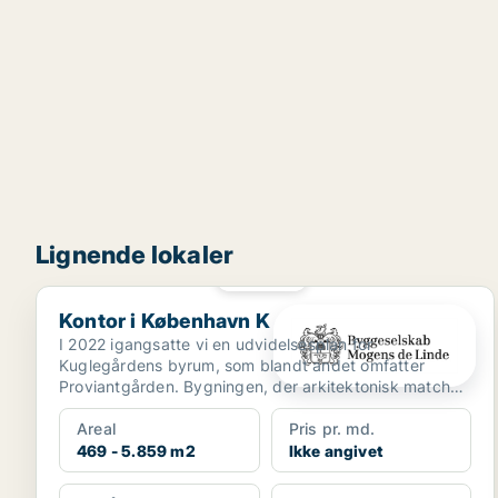
Lignende lokaler
PLATIN
Kontor i København K
Kontor i København K
I 2022 igangsatte vi en udvidelsesplan for
Kuglegårdens byrum, som blandt andet omfatter
Proviantgården. Bygningen, der arkitektonisk matcher
områdets mariti...
Areal
Pris pr. md.
469 - 5.859 m2
Ikke angivet