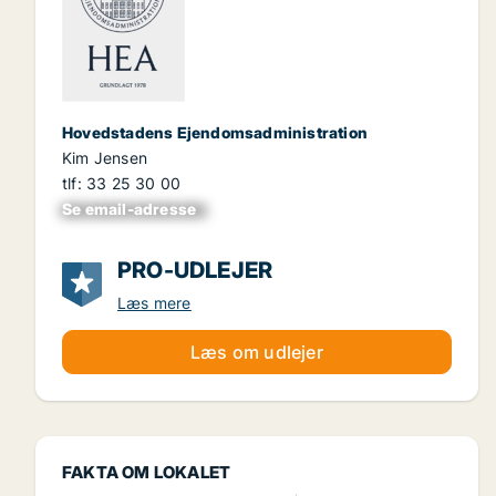
Hovedstadens Ejendomsadministration
Kim Jensen
tlf: 33 25 30 00
Se email-adresse
xxxxxxxxxxxxxxxx
PRO-UDLEJER
Læs mere
Læs om udlejer
FAKTA OM LOKALET