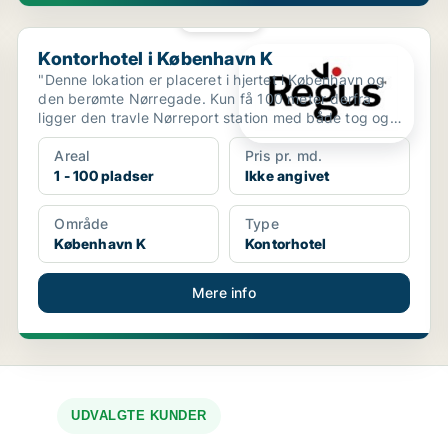
PLATIN
Kontorhotel i København K
Kontorhotel i København K
"Denne lokation er placeret i hjertet i København og
den berømte Nørregade. Kun få 100 meter derfra
ligger den travle Nørreport station med både tog og
metro...
Areal
Pris pr. md.
1 - 100 pladser
Ikke angivet
Område
Type
København K
Kontorhotel
Mere info
UDVALGTE KUNDER