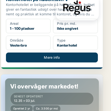
Kontorhotellet er beliggende på havnefronten, hvilket
giver en fantastisk udsigt over havnen. Det er både
nemt og praktisk at komme til kontoret, og hvis du ...
Areal
Pris pr. md.
1 - 100 pladser
Ikke angivet
Område
Type
Vesterbro
Kontorhotel
Mere info
Kontorfællesskab på København V
Vi overvåger markedet!
SENEST OPDATERET
12.35 • 03 jul.
Oprettet 2 yr
Ca. 3.500 pr md