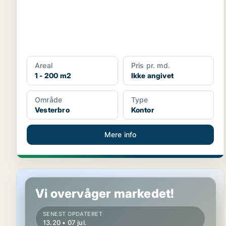
Areal
Pris pr. md.
1 - 200 m2
Ikke angivet
Område
Type
Vesterbro
Kontor
Mere info
Kontorfællesskab på København V
Vi overvåger markedet!
SENEST OPDATERET
13.20 • 07 jul.