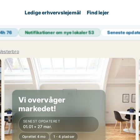
Ledige erhvervslejemål
Find lejer
24h
76
Notifikationer om nye lokaler
53
Seneste opdat
Vesterbro
Vi overvåger
markedet!
SENEST OPDATERET
01.01 • 27 mar.
Oprettet 4 mo
1 - 4 pladser