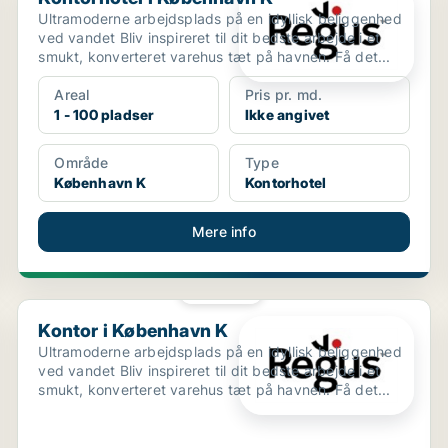
Ultramoderne arbejdsplads på en idyllisk beliggenhed
ved vandet Bliv inspireret til dit bedste arbejde i et
smukt, konverteret varehus tæt på havnen. Få det...
Areal
Pris pr. md.
1 - 100 pladser
Ikke angivet
Område
Type
København K
Kontorhotel
Mere info
PLATIN
Kontor i København K
Kontor i København K
Ultramoderne arbejdsplads på en idyllisk beliggenhed
ved vandet Bliv inspireret til dit bedste arbejde i et
smukt, konverteret varehus tæt på havnen. Få det...