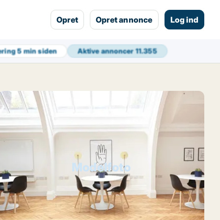
Opret
Opret annonce
Log ind
ering
5 min siden
Aktive annoncer
11.355
Modelfoto