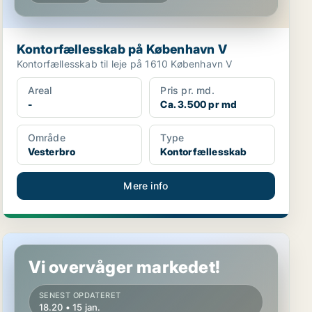
Kontorfællesskab på København V
Kontorfællesskab til leje på 1610 København V
Areal
Pris pr. md.
-
Ca. 3.500 pr md
Område
Type
Vesterbro
Kontorfællesskab
Mere info
Kontorfællesskab på København V
Vi overvåger markedet!
SENEST OPDATERET
18.20 • 15 jan.