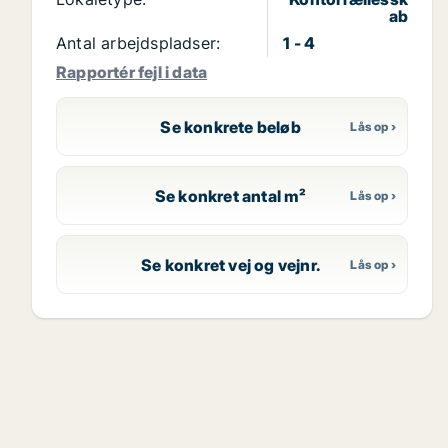
ab
Antal arbejdspladser:
1 - 4
Rapportér fejl i data
Se konkrete beløb
Se konkret antal m²
Se konkret vej og vejnr.