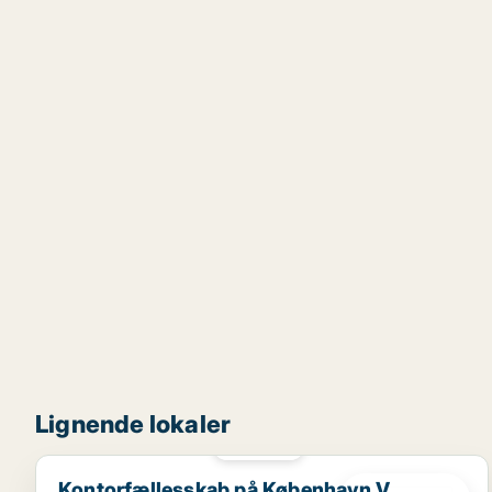
Lignende lokaler
PLATIN
Kontorfællesskab på København V
Kontorfællesskab på København V