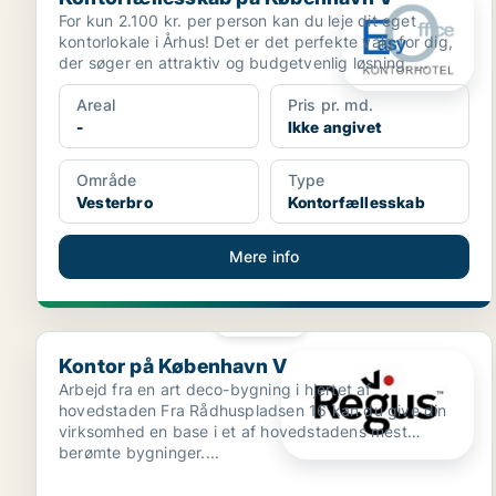
For kun 2.100 kr. per person kan du leje dit eget
kontorlokale i Århus! Det er det perfekte valg for dig,
der søger en attraktiv og budgetvenlig løsning. ...
Areal
Pris pr. md.
-
Ikke angivet
Område
Type
Vesterbro
Kontorfællesskab
Mere info
PLATIN
Kontor på København V
Kontor på København V
Arbejd fra en art deco-bygning i hjertet af
hovedstaden Fra Rådhuspladsen 16 kan du give din
virksomhed en base i et af hovedstadens mest
berømte bygninger....