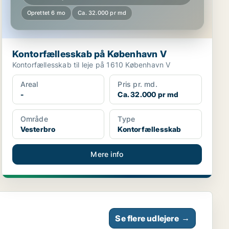
Oprettet 6 mo
Ca. 32.000 pr md
Kontorfællesskab på København V
Kontorfællesskab til leje på 1610 København V
Areal
Pris pr. md.
-
Ca. 32.000 pr md
Område
Type
Vesterbro
Kontorfællesskab
Mere info
Se flere udlejere
→