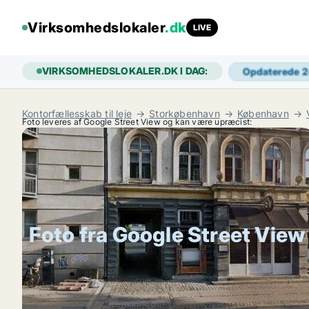
Virksomhedslokaler
.dk
LIVE
VIRKSOMHEDSLOKALER.DK I DAG:
Opdaterede 
Kontorfællesskab til leje
Storkøbenhavn
København
Foto leveres af Google Street View og kan være upræcist:
Foto fra Google Street View