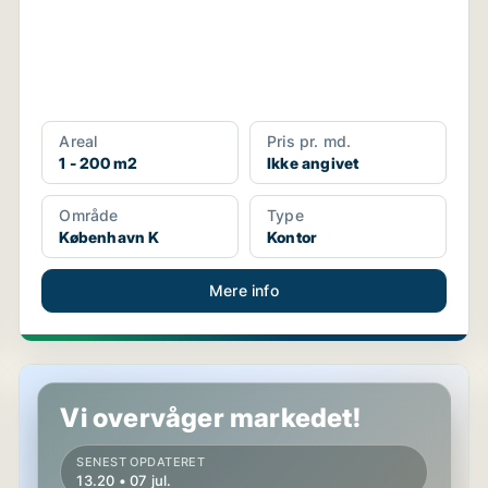
Areal
Pris pr. md.
1 - 200 m2
Ikke angivet
Område
Type
København K
Kontor
Mere info
Kontorfællesskab på København V
Vi overvåger markedet!
SENEST OPDATERET
13.20 • 07 jul.