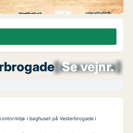
erbrogade
[xxxxxxxx]
Se vejnr.
 kontormiljø i baghuset på Vesterbrogade i