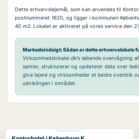
Dette erhvervslejemål, som kan anvendes til Kontor
postnummeret 1620, og ligger i kommunen København
40 m2. Lokalet er aktiveret på vores service den 2
Markedsindsigt: Sådan er dette erhvervslokale f
Virksomhedslokaler.dk’s løbende overvågning af m
samler, strukturerer og opdaterer data over led
give lejere og virksomheder et bedre overblik ov
udviklingen i området.
PLATIN
Kontorhotel i København K
Kontorhotel i København K