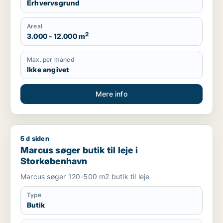
Erhvervsgrund
Areal
2
3.000 - 12.000 m
Max. per måned
Ikke angivet
Mere info
5 d siden
Marcus søger butik til leje i Storkøbenhavn
Marcus søger butik til leje i
Storkøbenhavn
Marcus søger 120-500 m2 butik til leje
Type
Butik