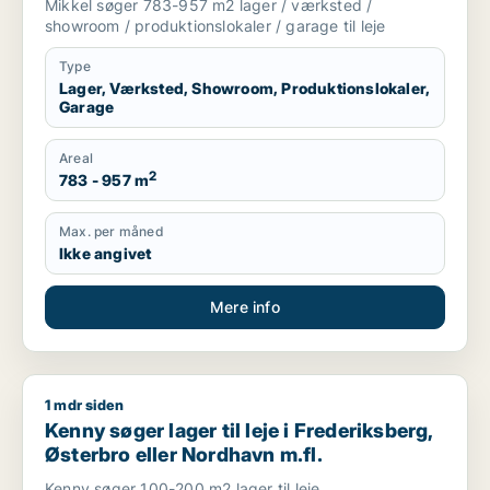
Mikkel søger 783-957 m2 lager / værksted /
showroom / produktionslokaler / garage til leje
Type
Lager, Værksted, Showroom, Produktionslokaler,
Garage
Areal
2
783 - 957 m
Max. per måned
Ikke angivet
Mere info
1 mdr siden
Kenny søger lager til leje i Frederiksberg, Østerbro eller Nor
Kenny søger lager til leje i Frederiksberg,
Østerbro eller Nordhavn m.fl.
Kenny søger 100-200 m2 lager til leje