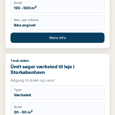
Areal
2
120 - 500 m
Max. per måned
Ikke angivet
Mere info
1 mdr siden
Ümit søger værksted til leje i Storkøbenhavn
Ümit søger værksted til leje i
Storkøbenhavn
Adgang til strøm og vand
Type
Værksted
Areal
2
20 - 50 m