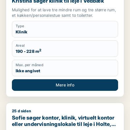
Kristina søger klinik til leje i Vedbæk
Mulighed for at lave tre mindre rum og tre større rum,
et køkken/personalestue samt to toiletter.
Type
Klinik
Areal
2
190 - 228 m
Max. per måned
Ikke angivet
Mere info
25 d siden
Sofie søger kontor, klinik, virtuelt kontor eller undervisningsl
Sofie søger kontor, klinik, virtuelt kontor
eller undervisningslokale til leje i Holte,