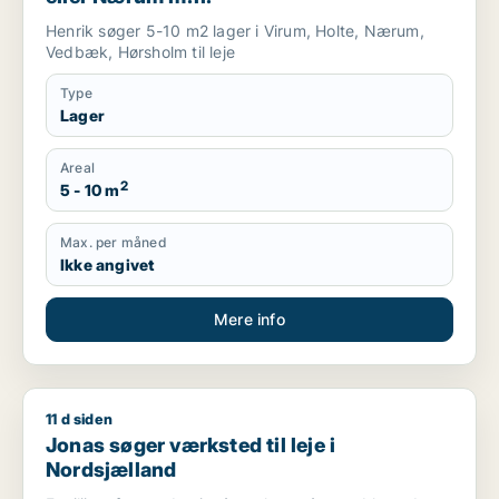
Henrik søger 5-10 m2 lager i Virum, Holte, Nærum,
Vedbæk, Hørsholm til leje
Type
Lager
Areal
2
5 - 10 m
Max. per måned
Ikke angivet
Mere info
11 d siden
Jonas søger værksted til leje i Nordsjælland
Jonas søger værksted til leje i
Nordsjælland