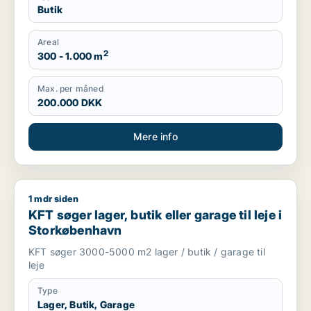
Butik
Areal
2
300 - 1.000 m
Max. per måned
200.000 DKK
Mere info
1 mdr siden
KFT søger lager, butik eller garage til leje i Storkøbenhavn
KFT søger lager, butik eller garage til leje i
Storkøbenhavn
KFT søger 3000-5000 m2 lager / butik / garage til
leje
Type
Lager, Butik, Garage