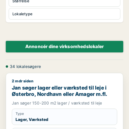
Størrelse
Lokaletype
Annoncér dine virksomhedslokaler
34 lokalesøgere
2 mdr siden
Jan søger lager eller værksted til leje i Østerbro, Nordhavn e
Jan søger lager eller værksted til leje i
Østerbro, Nordhavn eller Amager m.fl.
Jan søger 150-200 m2 lager / værksted til leje
Type
Lager, Værksted