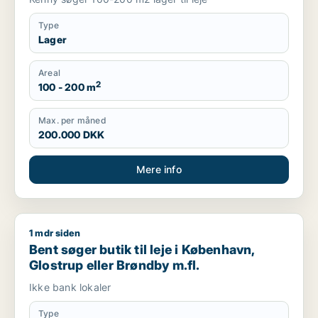
Type
Lager
Areal
2
100 - 200 m
Max. per måned
200.000 DKK
Mere info
1 mdr siden
Bent søger butik til leje i København, Glostrup eller Brøndby m
Bent søger butik til leje i København,
Glostrup eller Brøndby m.fl.
Ikke bank lokaler
Type