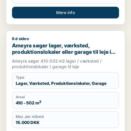
Mere info
6 d siden
Ameyra søger lager, værksted, produktionslokaler eller garage
Ameyra søger lager, værksted,
produktionslokaler eller garage til leje i
Holte, Vedbæk eller Hørsholm m.fl.
Ameyra søger 410-502 m2 lager / værksted /
produktionslokaler / garage til leje
Type
Lager, Værksted, Produktionslokaler, Garage
Areal
2
410 - 502 m
Max. per måned
15.000 DKK