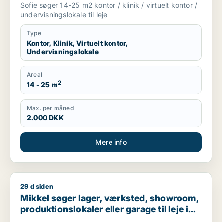
Vedbæk eller Hørsholm m.fl.
Sofie søger 14-25 m2 kontor / klinik / virtuelt kontor /
undervisningslokale til leje
Type
Kontor, Klinik, Virtuelt kontor,
Undervisningslokale
Areal
2
14 - 25 m
Max. per måned
2.000 DKK
Mere info
29 d siden
Mikkel søger lager, værksted, showroom, produktionslokaler el
Mikkel søger lager, værksted, showroom,
produktionslokaler eller garage til leje i
Holte, Vedbæk eller Hørsholm m.fl.