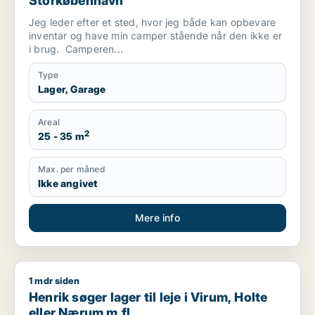
Storkøbenhavn
Jeg leder efter et sted, hvor jeg både kan opbevare
inventar og have min camper stående når den ikke er
i brug. Camperen...
Type
Lager, Garage
Areal
2
25 - 35 m
Max. per måned
Ikke angivet
Mere info
1 mdr siden
Henrik søger lager til leje i Virum, Holte eller Nærum m.fl.
Henrik søger lager til leje i Virum, Holte
eller Nærum m.fl.