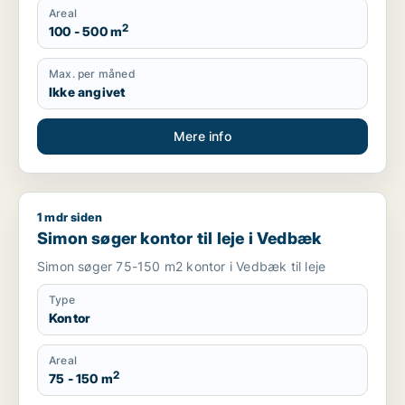
Areal
2
100 - 500 m
Max. per måned
Ikke angivet
Mere info
1 mdr siden
Simon søger kontor til leje i Vedbæk
Simon søger kontor til leje i Vedbæk
Simon søger 75-150 m2 kontor i Vedbæk til leje
Type
Kontor
Areal
2
75 - 150 m