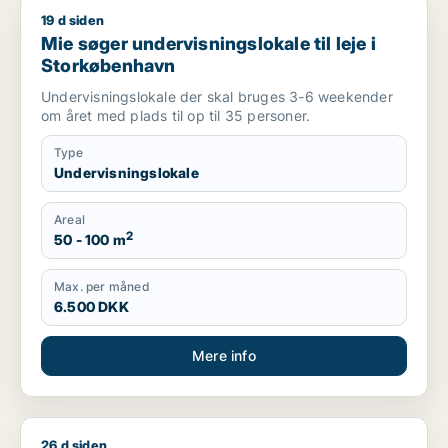
19 d siden
Mie søger undervisningslokale til leje i Storkøbenhavn
Mie søger undervisningslokale til leje i
Storkøbenhavn
Undervisningslokale der skal bruges 3-6 weekender
om året med plads til op til 35 personer.
Type
Undervisningslokale
Areal
2
50 - 100 m
Max. per måned
6.500 DKK
Mere info
26 d siden
Jeg søger klinik til leje i Lyngby-Taarbæk, Holte eller Nærum 