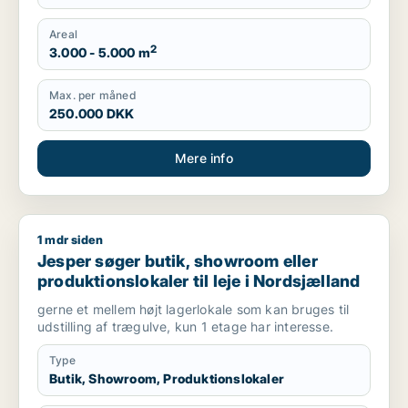
Areal
2
3.000 - 5.000 m
Max. per måned
250.000 DKK
Mere info
1 mdr siden
Jesper søger butik, showroom eller produktionslokaler til lej
Jesper søger butik, showroom eller
produktionslokaler til leje i Nordsjælland
gerne et mellem højt lagerlokale som kan bruges til
udstilling af trægulve, kun 1 etage har interesse.
Type
Butik, Showroom, Produktionslokaler