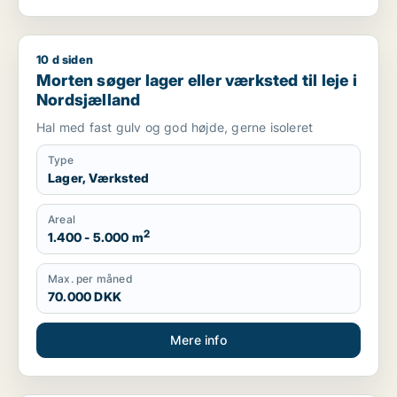
10 d siden
Morten søger lager eller værksted til leje i Nordsjælland
Morten søger lager eller værksted til leje i
Nordsjælland
Hal med fast gulv og god højde, gerne isoleret
Type
Lager, Værksted
Areal
2
1.400 - 5.000 m
Max. per måned
70.000 DKK
Mere info