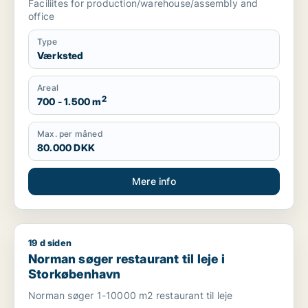
Faciliites for production/warehouse/assembly and
office
Type
Værksted
Areal
2
700 - 1.500 m
Max. per måned
80.000 DKK
Mere info
19 d siden
Norman søger restaurant til leje i Storkøbenhavn
Norman søger restaurant til leje i
Storkøbenhavn
Norman søger 1-10000 m2 restaurant til leje