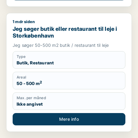
1 mdr siden
Jeg søger butik eller restaurant til leje i Storkøbenhavn
Jeg søger butik eller restaurant til leje i
Storkøbenhavn
Jeg søger 50-500 m2 butik / restaurant til leje
Type
Butik, Restaurant
Areal
2
50 - 500 m
Max. per måned
Ikke angivet
Mere info