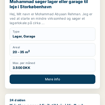
Mohammad søger lager eller garage til
leje i Storkøbenhavn
Hej, Mit navn er Mohammad Abyaan Rehman. Jeg er
ved at starte en mindre virksomhed og søger et
lagerlokale på cirka ...
Type
Lager, Garage
Areal
2
20 - 35 m
Max. per måned
3.500 DKK
Mere info
24 d siden
Kristina søger klinik til leje i Vedbæk