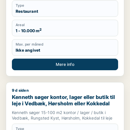
Type
Restaurant
Areal
2
1 - 10.000 m
Max. per måned
Ikke angivet
Mere info
9 d siden
Kenneth søger kontor, lager eller butik til leje i Vedbæk, Hør
Kenneth søger kontor, lager eller butik til
leje i Vedbæk, Hørsholm eller Kokkedal
Kenneth søger 15-100 m2 kontor / lager / butik i
Vedbæk, Rungsted Kyst, Hørsholm, Kokkedal til leje
Type