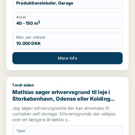
Produktionslokaler, Garage
Areal
2
40 - 150 m
Max. per måned
10.000 DKK
Mere info
1 mdr siden
Mathias søger erhvervsgrund til leje i Storkøbenhavn, Odense
Mathias søger erhvervsgrund til leje i
Storkøbenhavn, Odense eller Kolding
m.fl.
Jeg søger erhvervsgrunde der kan anvendes til
container self-storage. Erhvervsgrunde der udlejes
over en længere årrække o...
Type