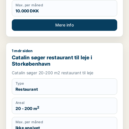
Max. per måned
10.000 DKK
Mere info
1 mdr siden
Catalin søger restaurant til leje i Storkøbenhavn
Catalin søger restaurant til leje i
Storkøbenhavn
Catalin søger 20-200 m2 restaurant til leje
Type
Restaurant
Areal
2
20 - 200 m
Max. per måned
Ikke angivet