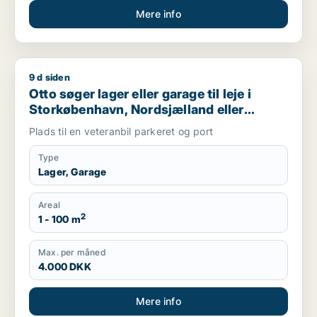
Mere info
9 d siden
Otto søger lager eller garage til leje i Storkøbenhavn, Nords
Otto søger lager eller garage til leje i
Storkøbenhavn, Nordsjælland eller
Region Sjælland
Plads til en veteranbil parkeret og port
Type
Lager, Garage
Areal
2
1 - 100 m
Max. per måned
4.000 DKK
Mere info