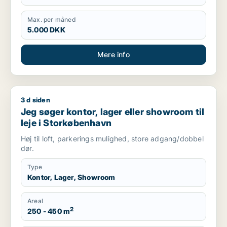
Max. per måned
5.000 DKK
Mere info
3 d siden
Jeg søger kontor, lager eller showroom til leje i Storkøbenha
Jeg søger kontor, lager eller showroom til
leje i Storkøbenhavn
Høj til loft, parkerings mulighed, store adgang/dobbel
dør.
Type
Kontor, Lager, Showroom
Areal
2
250 - 450 m