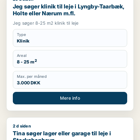
Jeg søger klinik til leje i Lyngby-Taarbæk,
Holte eller Nærum m.fl.
Jeg søger 8-25 m2 klinik til leje
Type
Klinik
Areal
2
8 - 25 m
Max. per måned
3.000 DKK
Mere info
2 d siden
Tina søger lager eller garage til leje i Storkøbenhavn
Tina søger lager eller garage til leje i