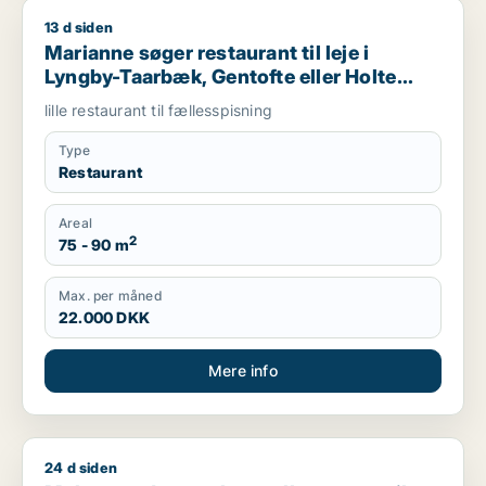
13 d siden
Marianne søger restaurant til leje i Lyngby-Taarbæk, Gentofte
Marianne søger restaurant til leje i
Lyngby-Taarbæk, Gentofte eller Holte
m.fl.
lille restaurant til fællesspisning
Type
Restaurant
Areal
2
75 - 90 m
Max. per måned
22.000 DKK
Mere info
24 d siden
Mohammad søger lager eller garage til leje i Storkøbenhavn