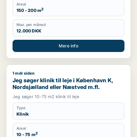
Areal
2
150 - 200 m
Max. per måned
12.000 DKK
Mere info
1 mdr siden
Jeg søger klinik til leje i København K, Nordsjælland eller Næ
Jeg søger klinik til leje i København K,
Nordsjælland eller Næstved m.fl.
Jeg søger 10-75 m2 klinik til leje
Type
Klinik
Areal
2
10 - 75 m