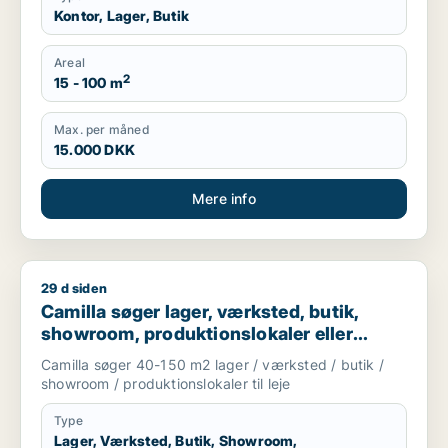
Kontor, Lager, Butik
Areal
2
15 - 100 m
Max. per måned
15.000 DKK
Mere info
29 d siden
Camilla søger lager, værksted, butik, showroom, produktionslo
Camilla søger lager, værksted, butik,
showroom, produktionslokaler eller
garage til leje i Nordsjælland
Camilla søger 40-150 m2 lager / værksted / butik /
showroom / produktionslokaler til leje
Type
Lager, Værksted, Butik, Showroom,