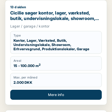
13 d siden
Cicilie søger kontor, lager, værksted, butik, undervisningslo
Cicilie søger kontor, lager, værksted,
butik, undervisningslokale, showroom,
erhvervsgrund, produktionslokaler eller
Lager / garage / kontor
garage til leje i Region Sjælland eller
Nordsjælland
Type
Kontor, Lager, Værksted, Butik,
Undervisningslokale, Showroom,
Erhvervsgrund, Produktionslokaler, Garage
Areal
2
15 - 100.000 m
Max. per måned
2.000 DKK
Mere info