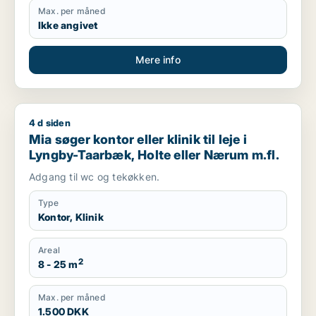
Max. per måned
Ikke angivet
Mere info
4 d siden
Mia søger kontor eller klinik til leje i Lyngby-Taarbæk, Holte
Mia søger kontor eller klinik til leje i
Lyngby-Taarbæk, Holte eller Nærum m.fl.
Adgang til wc og tekøkken.
Type
Kontor, Klinik
Areal
2
8 - 25 m
Max. per måned
1.500 DKK