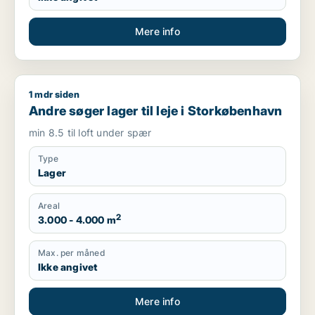
Mere info
1 mdr siden
Andre søger lager til leje i Storkøbenhavn
Andre søger lager til leje i Storkøbenhavn
min 8.5 til loft under spær
Type
Lager
Areal
2
3.000 - 4.000 m
Max. per måned
Ikke angivet
Mere info