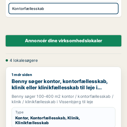
Kontorfællesskab
Annoncér dine virksomhedslokaler
4 lokalesøgere
1 mdr siden
Benny søger kontor, kontorfællesskab, klinik eller klinikfælles
Benny søger kontor, kontorfællesskab,
klinik eller klinikfællesskab til leje i
Vissenbjerg
Benny søger 100-400 m2 kontor / kontorfællesskab /
klinik / klinikfællesskab i Vissenbjerg til leje
Type
Kontor, Kontorfællesskab, Klinik,
Klinikfællesskab