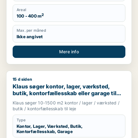
Areal
2
100 - 400 m
Max. per måned
Ikke angivet
Mere info
15 d siden
Klaus søger kontor, lager, værksted, butik, kontorfællesskab e
Klaus søger kontor, lager, værksted,
butik, kontorfællesskab eller garage til
leje i Odense
Klaus søger 10-1500 m2 kontor / lager / værksted /
butik / kontorfællesskab til leje
Type
Kontor, Lager, Værksted, Butik,
Kontorfællesskab, Garage