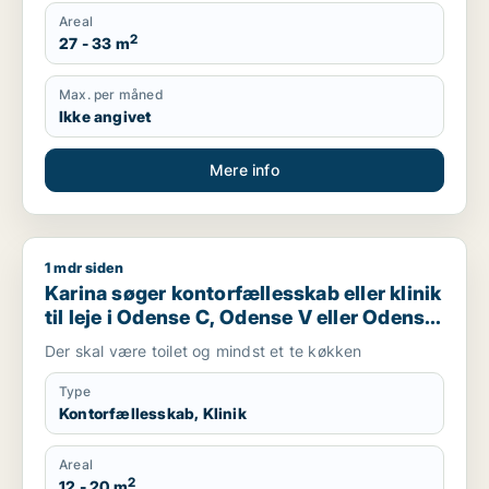
Areal
2
27 - 33 m
Max. per måned
Ikke angivet
Mere info
1 mdr siden
Karina søger kontorfællesskab eller klinik til leje i Odense C
Karina søger kontorfællesskab eller klinik
til leje i Odense C, Odense V eller Odense
NV m.fl.
Der skal være toilet og mindst et te køkken
Type
Kontorfællesskab, Klinik
Areal
2
12 - 20 m