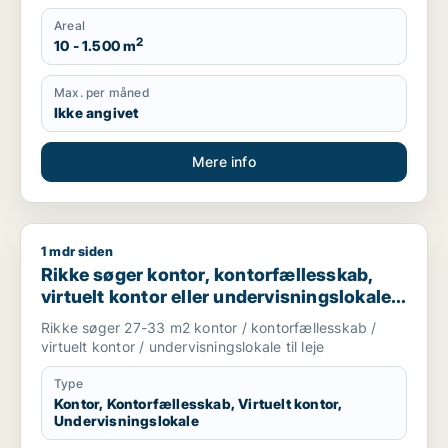
Areal
2
10 - 1.500 m
Max. per måned
Ikke angivet
Mere info
1 mdr siden
Rikke søger kontor, kontorfællesskab, virtuelt kontor eller unde
Rikke søger kontor, kontorfællesskab,
virtuelt kontor eller undervisningslokale
til leje i Middelfart, Egtved eller Viuf m.fl.
Rikke søger 27-33 m2 kontor / kontorfællesskab /
virtuelt kontor / undervisningslokale til leje
Type
Kontor, Kontorfællesskab, Virtuelt kontor,
Undervisningslokale