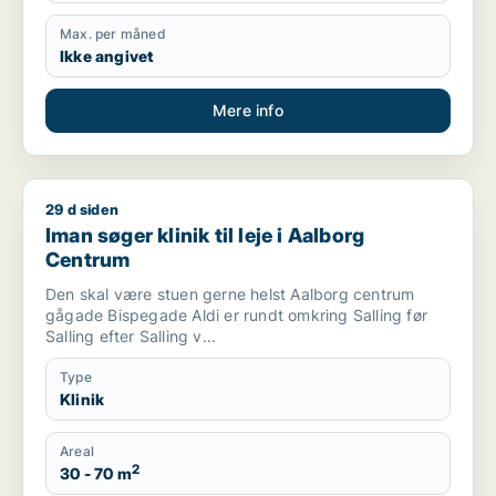
Max. per måned
Ikke angivet
Mere info
29 d siden
Iman søger klinik til leje i Aalborg Centrum
Iman søger klinik til leje i Aalborg
Centrum
Den skal være stuen gerne helst Aalborg centrum
gågade Bispegade Aldi er rundt omkring Salling før
Salling efter Salling v...
Type
Klinik
Areal
2
30 - 70 m