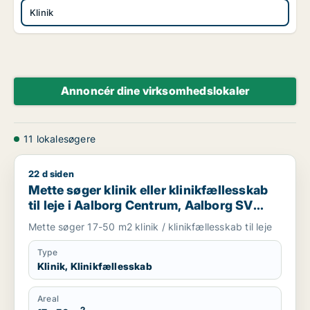
Klinik
Annoncér dine virksomhedslokaler
11 lokalesøgere
22 d siden
Mette søger klinik eller klinikfællesskab til leje i Aalborg Ce
Mette søger klinik eller klinikfællesskab
til leje i Aalborg Centrum, Aalborg SV
eller Aalborg SØ m.fl.
Mette søger 17-50 m2 klinik / klinikfællesskab til leje
Type
Klinik, Klinikfællesskab
Areal