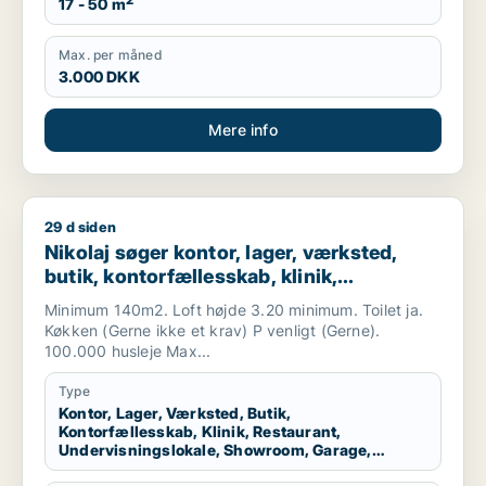
2
17 - 50 m
Max. per måned
3.000 DKK
Mere info
29 d siden
Nikolaj søger kontor, lager, værksted, butik, kontorfællesska
Nikolaj søger kontor, lager, værksted,
butik, kontorfællesskab, klinik,
restaurant, undervisningslokale,
Minimum 140m2. Loft højde 3.20 minimum. Toilet ja.
showroom, garage eller kontorhotel til
Køkken (Gerne ikke et krav) P venligt (Gerne).
leje i Aalborg Centrum, Aalborg SØ eller
100.000 husleje Max...
Aalborg Øst m.fl.
Type
Kontor, Lager, Værksted, Butik,
Kontorfællesskab, Klinik, Restaurant,
Undervisningslokale, Showroom, Garage,
Kontorhotel