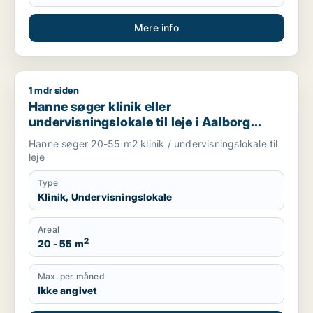
Mere info
1 mdr siden
Hanne søger klinik eller undervisningslokale til leje i Aalbor
Hanne søger klinik eller
undervisningslokale til leje i Aalborg
Centrum, Aalborg SV eller Aalborg SØ
Hanne søger 20-55 m2 klinik / undervisningslokale til
m.fl.
leje
Type
Klinik, Undervisningslokale
Areal
2
20 - 55 m
Max. per måned
Ikke angivet