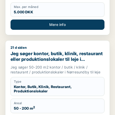
Max. per måned
5.000 DKK
Mere info
21 d siden
Jeg søger kontor, butik, klinik, restaurant eller produktionslo
Jeg søger kontor, butik, klinik, restaurant
eller produktionslokaler til leje i
Nørresundby
Jeg søger 50-200 m2 kontor / butik / klinik /
restaurant / produktionslokaler i Nørresundby til leje
Type
Kontor, Butik, Klinik, Restaurant,
Produktionslokaler
Areal
2
50 - 200 m