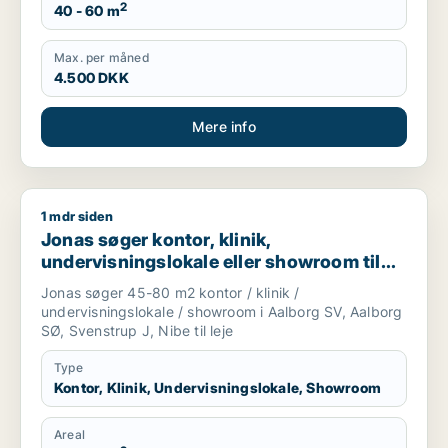
2
40 - 60 m
Max. per måned
4.500 DKK
Mere info
1 mdr siden
Jonas søger kontor, klinik, undervisningslokale eller showroom
Jonas søger kontor, klinik,
undervisningslokale eller showroom til
leje i Aalborg SV, Aalborg SØ eller
Jonas søger 45-80 m2 kontor / klinik /
Svenstrup J m.fl.
undervisningslokale / showroom i Aalborg SV, Aalborg
SØ, Svenstrup J, Nibe til leje
Type
Kontor, Klinik, Undervisningslokale, Showroom
Areal