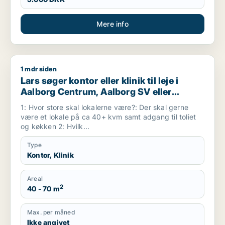
Mere info
1 mdr siden
Lars søger kontor eller klinik til leje i Aalborg Centrum, Aalb
Lars søger kontor eller klinik til leje i
Aalborg Centrum, Aalborg SV eller
Aalborg SØ m.fl.
1: Hvor store skal lokalerne være?: Der skal gerne
være et lokale på ca 40+ kvm samt adgang til toliet
og køkken 2: Hvilk...
Type
Kontor, Klinik
Areal
2
40 - 70 m
Max. per måned
Ikke angivet