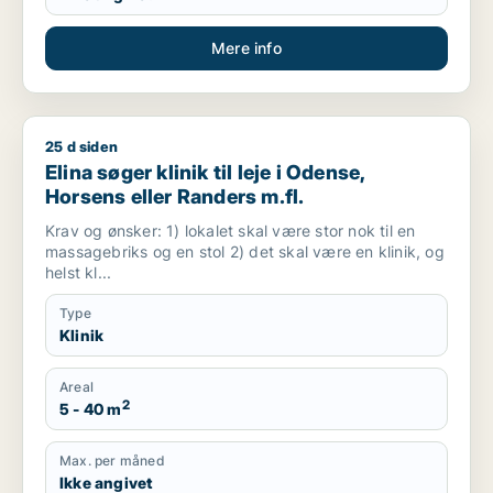
Mere info
25 d siden
Elina søger klinik til leje i Odense, Horsens eller Randers m.fl.
Elina søger klinik til leje i Odense,
Horsens eller Randers m.fl.
Krav og ønsker: 1) lokalet skal være stor nok til en
massagebriks og en stol 2) det skal være en klinik, og
helst kl...
Type
Klinik
Areal
2
5 - 40 m
Max. per måned
Ikke angivet