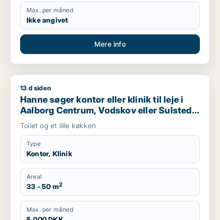
Max. per måned
Ikke angivet
Mere info
13 d siden
Hanne søger kontor eller klinik til leje i Aalborg Centrum, Vod
Hanne søger kontor eller klinik til leje i
Aalborg Centrum, Vodskov eller Sulsted
m.fl.
Toilet og et lille køkken
Type
Kontor, Klinik
Areal
2
33 - 50 m
Max. per måned
5.000 DKK