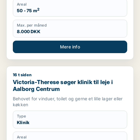
Areal
2
50 - 75 m
Max. per måned
8.000 DKK
Mere info
16 t siden
Victoria-Therese søger klinik til leje i Aalborg Centrum
Victoria-Therese søger klinik til leje i
Aalborg Centrum
Behovet for vinduer, toilet og gerne et lille lager eller
køkken
Type
Klinik
Areal