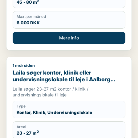
2
45 - 80 m
Max. per måned
6.000 DKK
Mere info
1 mdr siden
Laila søger kontor, klinik eller undervisningslokale til leje i
Laila søger kontor, klinik eller
undervisningslokale til leje i Aalborg
Centrum, Aalborg SV eller Aalborg SØ
Laila søger 23-27 m2 kontor / klinik /
m.fl.
undervisningslokale til leje
Type
Kontor, Klinik, Undervisningslokale
Areal
2
23 - 27 m