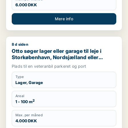
6.000 DKK
Mere info
8 d siden
Otto søger lager eller garage til leje i Storkøbenhavn, Nords
Otto søger lager eller garage til leje i
Storkøbenhavn, Nordsjælland eller
Region Sjælland
Plads til en veteranbil parkeret og port
Type
Lager, Garage
Areal
2
1 - 100 m
Max. per måned
4.000 DKK