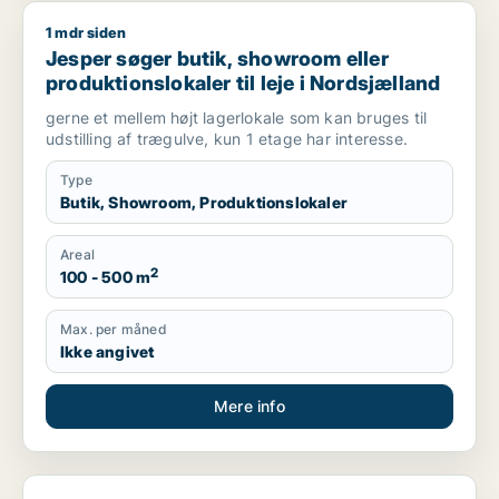
1 mdr siden
Jesper søger butik, showroom eller produktionslokaler til lej
Jesper søger butik, showroom eller
produktionslokaler til leje i Nordsjælland
gerne et mellem højt lagerlokale som kan bruges til
udstilling af trægulve, kun 1 etage har interesse.
Type
Butik, Showroom, Produktionslokaler
Areal
2
100 - 500 m
Max. per måned
Ikke angivet
Mere info