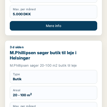
Max. per måned
5.000 DKK
Mere info
3 d siden
M.Phillipsen søger butik til leje i Helsingør
M.Phillipsen søger butik til leje i
Helsingør
M.Phillipsen søger 20-100 m2 butik til leje
Type
Butik
Areal
2
20 - 100 m
Max. per måned