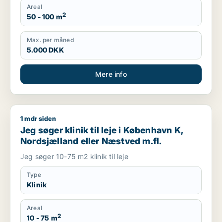
Areal
2
50 - 100 m
Max. per måned
5.000 DKK
Mere info
1 mdr siden
Jeg søger klinik til leje i København K, Nordsjælland eller Næ
Jeg søger klinik til leje i København K,
Nordsjælland eller Næstved m.fl.
Jeg søger 10-75 m2 klinik til leje
Type
Klinik
Areal
2
10 - 75 m