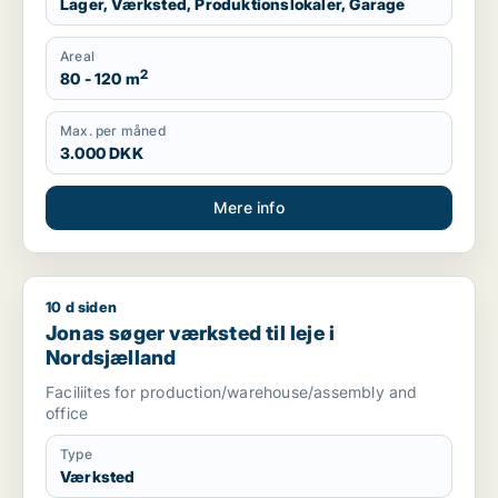
Lager, Værksted, Produktionslokaler, Garage
Areal
2
80 - 120 m
Max. per måned
3.000 DKK
Mere info
10 d siden
Jonas søger værksted til leje i Nordsjælland
Jonas søger værksted til leje i
Nordsjælland
Faciliites for production/warehouse/assembly and
office
Type
Værksted