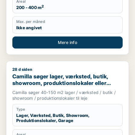
Areal
2
200 - 400 m
Max. per måned
Ikke angivet
Mere info
28 d siden
Camilla søger lager, værksted, butik, showroom, produktionslo
Camilla søger lager, værksted, butik,
showroom, produktionslokaler eller
garage til leje i Nordsjælland
Camilla søger 40-150 m2 lager / værksted / butik /
showroom / produktionslokaler til leje
Type
Lager, Værksted, Butik, Showroom,
Produktionslokaler, Garage
Areal