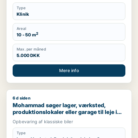
Type
Klinik
Areal
2
10 - 50 m
Max. per måned
5.000 DKK
Mere info
6 d siden
Mohammad søger lager, værksted, produktionslokaler eller ga
Mohammad søger lager, værksted,
produktionslokaler eller garage til leje i
Helsingør eller Humlebæk
Opbevaring af klassiske biler
Type