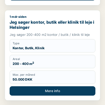
1 mdr siden
Jeg søger kontor, butik eller klinik til leje i Helsingør
Jeg søger kontor, butik eller klinik til leje i
Helsingør
Jeg søger 200-400 m2 kontor / butik / klinik til leje
Type
Kontor, Butik, Klinik
Areal
2
200 - 400 m
Max. per måned
50.000 DKK
Mere info