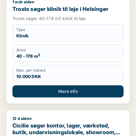
1 mdr siden
Troels søger klinik til leje i Helsingør
Troels søger klinik til leje i Helsingør
Troels søger 40-178 m2 klinik til leje
Type
Klinik
Areal
2
40 - 178 m
Max. per måned
10.000 DKK
Mere info
12 d siden
Cicilie søger kontor, lager, værksted, butik, undervisningslo
Cicilie søger kontor, lager, værksted,
butik, undervisningslokale, showroom,