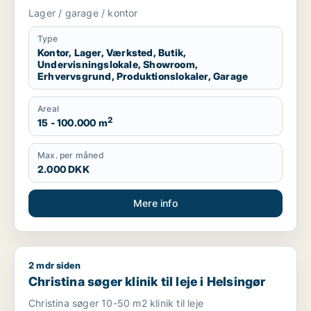
erhvervsgrund, produktionslokaler eller
Lager / garage / kontor
garage til leje i Region Sjælland eller
Nordsjælland
Type
Kontor, Lager, Værksted, Butik,
Undervisningslokale, Showroom,
Erhvervsgrund, Produktionslokaler, Garage
Areal
2
15 - 100.000 m
Max. per måned
2.000 DKK
Mere info
2 mdr siden
Christina søger klinik til leje i Helsingør
Christina søger klinik til leje i Helsingør
Christina søger 10-50 m2 klinik til leje