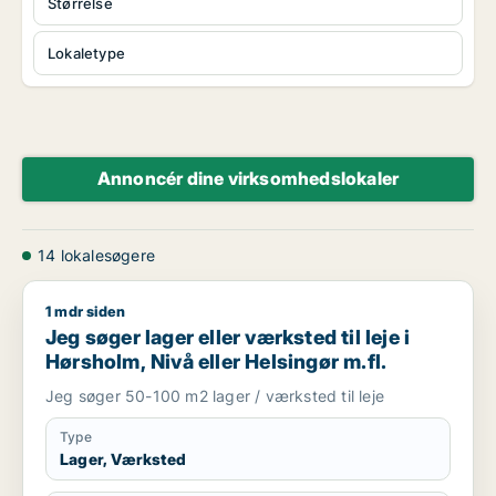
Størrelse
Lokaletype
Annoncér dine virksomhedslokaler
14 lokalesøgere
1 mdr siden
Jeg søger lager eller værksted til leje i Hørsholm, Nivå eller H
Jeg søger lager eller værksted til leje i
Hørsholm, Nivå eller Helsingør m.fl.
Jeg søger 50-100 m2 lager / værksted til leje
Type
Lager, Værksted