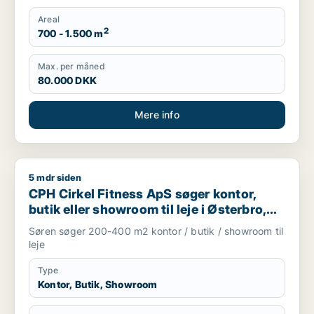
Areal
2
700 - 1.500 m
Max. per måned
80.000 DKK
Mere info
5 mdr siden
CPH Cirkel Fitness ApS søger kontor, butik eller showroom ti
CPH Cirkel Fitness ApS søger kontor,
butik eller showroom til leje i Østerbro,
Nordhavn eller Kongens Lyngby m.fl.
Søren søger 200-400 m2 kontor / butik / showroom til
leje
Type
Kontor, Butik, Showroom