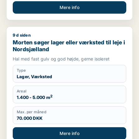
Mere info
9 d siden
Morten søger lager eller værksted til leje i Nordsjælland
Morten søger lager eller værksted til leje i
Nordsjælland
Hal med fast gulv og god højde, gerne isoleret
Type
Lager, Værksted
Areal
2
1.400 - 5.000 m
Max. per måned
70.000 DKK
Mere info