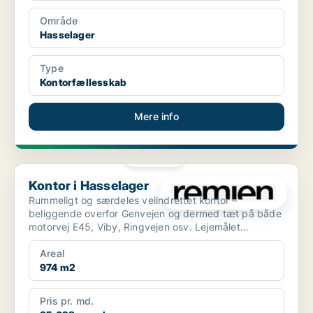
Område
Hasselager
Type
Kontorfællesskab
Mere info
PLATIN
Kontor i Hasselager
Kontor i Hasselager
Rummeligt og særdeles velindrettet kontor –
beliggende overfor Genvejen og dermed tæt på både
motorvej E45, Viby, Ringvejen osv. Lejemålet
indeholder bl.a...
Areal
974 m2
Pris pr. md.