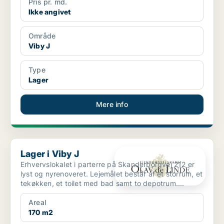
Pris pr. md.
Ikke angivet
Område
Viby J
Type
Lager
Mere info
Lager i Viby J
Lager i Viby J
Erhvervslokalet i parterre på Skanderborgvej 212 er
lyst og nyrenoveret. Lejemålet består af et storrum, et
tekøkken, et toilet med bad samt to depotrum....
Areal
170 m2