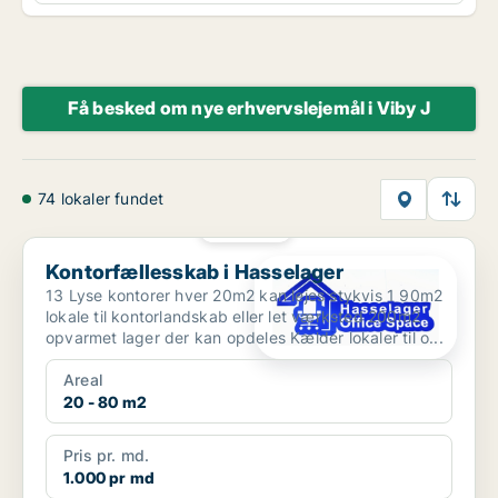
Få besked om nye erhvervslejemål i Viby J
74 lokaler fundet
PLATIN
Kontorfællesskab i Hasselager
Kontorfællesskab i Hasselager
13 Lyse kontorer hver 20m2 kan lejes stykvis 1 90m2
lokale til kontorlandskab eller let værksted 200m2
opvarmet lager der kan opdeles Kælder lokaler til o...
Areal
20 - 80 m2
Pris pr. md.
1.000 pr md