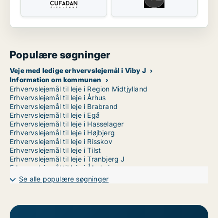
Populære søgninger
Veje med ledige erhvervslejemål i Viby J
Information om kommunen
Erhvervslejemål til leje i Region Midtjylland
Erhvervslejemål til leje i Århus
Erhvervslejemål til leje i Brabrand
Erhvervslejemål til leje i Egå
Erhvervslejemål til leje i Hasselager
Erhvervslejemål til leje i Højbjerg
Erhvervslejemål til leje i Risskov
Erhvervslejemål til leje i Tilst
Erhvervslejemål til leje i Tranbjerg J
Erhvervslejemål til leje i Åbyhøj
Erhvervslejemål til leje i Århus C
Se alle populære søgninger
Erhvervslejemål til leje i Århus N
Erhvervslejemål til leje i Århus V