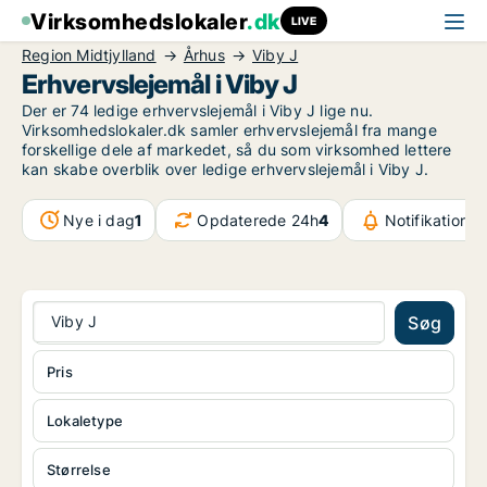
Virksomhedslokaler
.dk
LIVE
Region Midtjylland
Århus
Viby J
Erhvervslejemål i Viby J
Der er 74 ledige erhvervslejemål i Viby J lige nu.
Virksomhedslokaler.dk samler erhvervslejemål fra mange
forskellige dele af markedet, så du som virksomhed lettere
kan skabe overblik over ledige erhvervslejemål i Viby J.
Nye i dag
1
Opdaterede 24h
4
Notifikationer
Viby J
Søg
Pris
Lokaletype
Størrelse