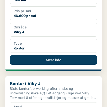
Pris pr. md.
46.600 pr md
Område
Viby J
Type
Kontor
Mere info
Kontor i Viby J
Kontor i Viby J
Både kontor/co-working efter ønske og
undervisningslokale(r) Let adgang - lige ved Viby
Torv med 8 offentlige trafiklinjer og masser af gratis
parkering. ...
Areal