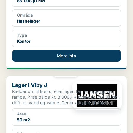
85.098 pr md
Område
Hasselager
Type
Kontor
Mere info
PLATIN
Lager i Viby J
Lager i Viby J
Kælderrum til kontor eller lager. Der er adgang via
rampe. Prise på de kr. 3.000,- + moms pr. md. er inkl.
drift, el, vand og varme. Der er adgang til toilet.
Areal
50 m2