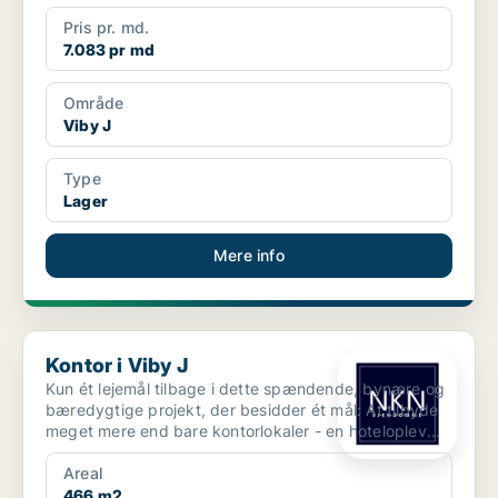
Pris pr. md.
7.083 pr md
Område
Viby J
Type
Lager
Mere info
Kontor i Viby J
Kontor i Viby J
Kun ét lejemål tilbage i dette spændende, bynære og
bæredygtige projekt, der besidder ét mål: At tilbyde
meget mere end bare kontorlokaler - en hoteloplev...
Areal
466 m2