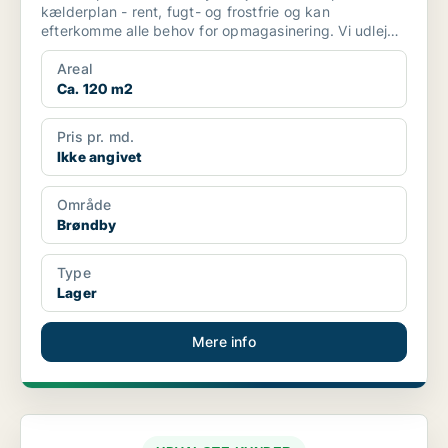
kælderplan - rent, fugt- og frostfrie og kan
efterkomme alle behov for opmagasinering. Vi udlejer
til b...
Areal
Ca. 120 m2
Pris pr. md.
Ikke angivet
Område
Brøndby
Type
Lager
Mere info