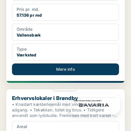
Pris pr. md.
57.136 pr md
Område
Vallensbæk
Type
Værksted
Mere info
PLATIN
Erhvervslokaler i Brøndby
Erhvervslokaler i Brøndby
• Knastørt kælderlejemål med vinduer og egen
adgang. • Tekøkken, toilet og brus. • Tidligere
anvendt som lydstudie. Fremvises med kort varsel -
ogs...
Areal