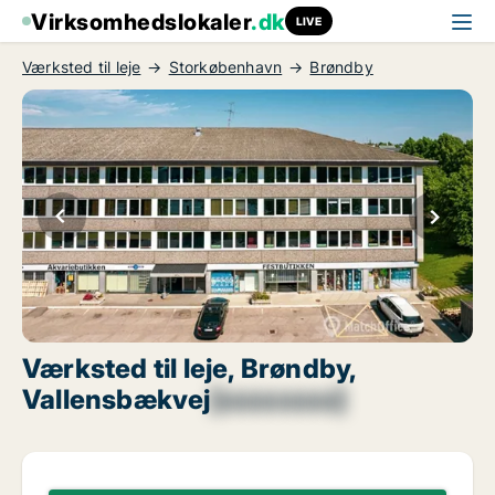
Virksomhedslokaler
.dk
LIVE
Værksted til leje
Storkøbenhavn
Brøndby
Værksted til leje, Brøndby,
Vallensbækvej
[xxxxxxxx]