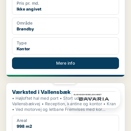
Pris pr. md.
Ikke angivet
Område
Brøndby
Type
Kontor
Mere info
PLATIN
Værksted i Vallensbæk
Værksted i Vallensbæk
• Højloftet hal med port • Stort udeareal mod
Vallensbækvej • Reception, kantine og kontor • Kran
• Ved motorvej og letbane Fremvises med kor...
Areal
998 m2