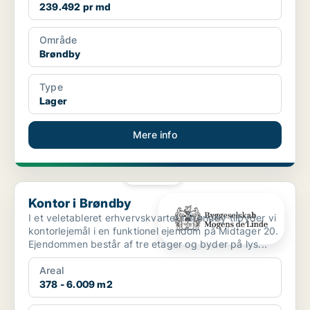
239.492 pr md
Område
Brøndby
Type
Lager
Mere info
PLATIN
Kontor i Brøndby
Kontor i Brøndby
I et veletableret erhvervskvarter i Brøndby tilbyder vi
kontorlejemål i en funktionel ejendom på Midtager 20.
Ejendommen består af tre etager og byder på lys...
Areal
378 - 6.009 m2