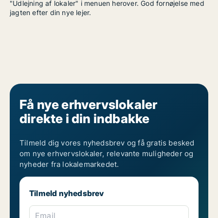
"Udlejning af lokaler" i menuen herover. God fornøjelse med
jagten efter din nye lejer.
Få nye erhvervslokaler
direkte i din indbakke
Tilmeld dig vores nyhedsbrev og få gratis besked
om nye erhvervslokaler, relevante muligheder og
nyheder fra lokalemarkedet.
Tilmeld nyhedsbrev
Email