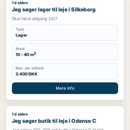
1 d siden
Jeg søger lager til leje i Silkeborg
Jeg søger lager til leje i Silkeborg
Skal have adgang 24/7
Type
Lager
Areal
2
10 - 40 m
Max. per måned
3.400 DKK
Mere info
1 d siden
Jeg søger butik til leje i Odense C
Jeg søger butik til leje i Odense C
Jeg søger 200-300 m2 butik i Odense C til leje