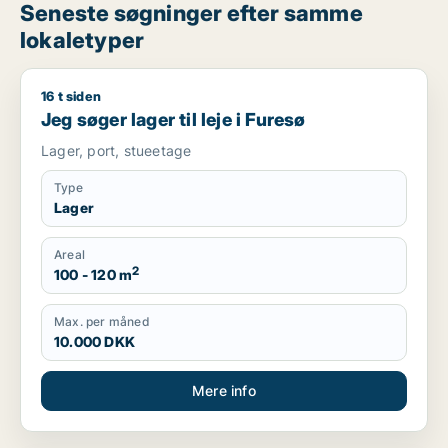
Seneste søgninger efter samme
lokaletyper
16 t siden
Jeg søger lager til leje i Furesø
Jeg søger lager til leje i Furesø
Lager, port, stueetage
Type
Lager
Areal
2
100 - 120 m
Max. per måned
10.000 DKK
Mere info