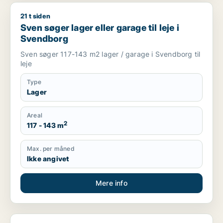
21 t siden
Sven søger lager eller garage til leje i Svendborg
Sven søger lager eller garage til leje i
Svendborg
Sven søger 117-143 m2 lager / garage i Svendborg til
leje
Type
Lager
Areal
2
117 - 143 m
Max. per måned
Ikke angivet
Mere info