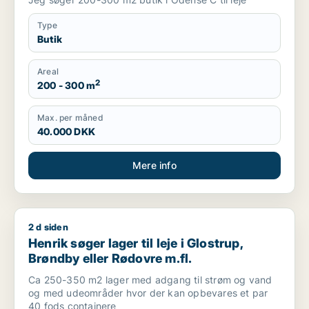
Type
Butik
Areal
2
200 - 300 m
Max. per måned
40.000 DKK
Mere info
2 d siden
Henrik søger lager til leje i Glostrup, Brøndby eller Rødovre m
Henrik søger lager til leje i Glostrup,
Brøndby eller Rødovre m.fl.
Ca 250-350 m2 lager med adgang til strøm og vand
og med udeområder hvor der kan opbevares et par
40 fods containere