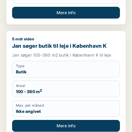
Mere info
5 mdr siden
Jan søger butik til leje i København K
Jan søger butik til leje i København K
Jan søger 100-360 m2 butik i København K til leje
Type
Butik
Areal
2
100 - 360 m
Max. per måned
Ikke angivet
Mere info