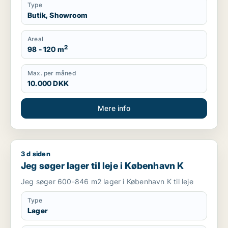
Type
Butik, Showroom
Areal
2
98 - 120 m
Max. per måned
10.000 DKK
Mere info
3 d siden
Jeg søger lager til leje i København K
Jeg søger lager til leje i København K
Jeg søger 600-846 m2 lager i København K til leje
Type
Lager