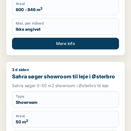
Areal
2
600 - 846 m
Max. per måned
Ikke angivet
Mere info
3 d siden
Sahra søger showroom til leje i Østerbro
Sahra søger showroom til leje i Østerbro
Sahra søger 0-50 m2 showroom i Østerbro til leje
Type
Showroom
Areal
2
50 m