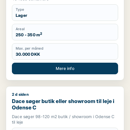
Type
Lager
Areal
2
250 - 350 m
Max. per måned
30.000 DKK
Mere info
2 d siden
Dace søger butik eller showroom til leje i Odense C
Dace søger butik eller showroom til leje i
Odense C
Dace søger 98-120 m2 butik / showroom i Odense C
til leje