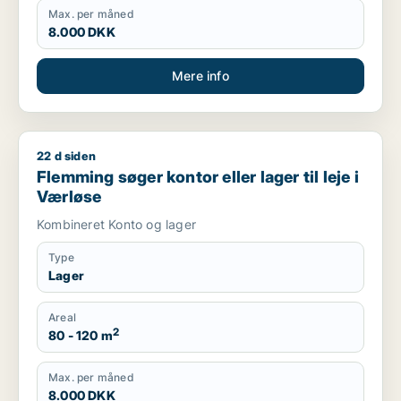
Max. per måned
8.000 DKK
Mere info
22 d siden
Flemming søger kontor eller lager til leje i Værløse
Flemming søger kontor eller lager til leje i
Værløse
Kombineret Konto og lager
Type
Lager
Areal
2
80 - 120 m
Max. per måned
8.000 DKK