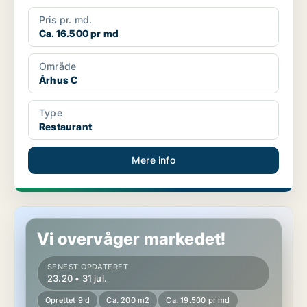
Pris pr. md.
Ca. 16.500 pr md
Område
Århus C
Type
Restaurant
Mere info
Restaurant i Århus C
Vi overvåger markedet!
SENEST OPDATERET
23.20 • 31 jul.
Oprettet 9 d
Ca. 200 m2
Ca. 19.500 pr md