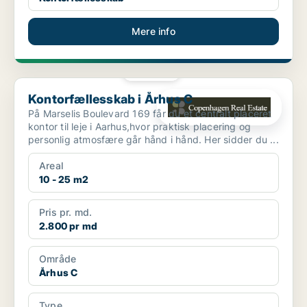
Mere info
PLATIN
Kontorfællesskab i Århus C
Kontorfællesskab i Århus C
På Marselis Boulevard 169 får du et centralt placeret
kontor til leje i Aarhus,hvor praktisk placering og
personlig atmosfære går hånd i hånd. Her sidder du ...
Areal
10 - 25 m2
Pris pr. md.
2.800 pr md
Område
Århus C
Type