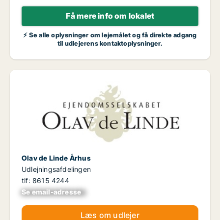
Få mere info om lokalet
⚡ Se alle oplysninger om lejemålet og få direkte adgang
til udlejerens kontaktoplysninger.
Olav de Linde Århus
Udlejningsafdelingen
tlf: 8615 4244
Se email-adresse
xxxxxxxxxxxxxxxx
Læs om udlejer