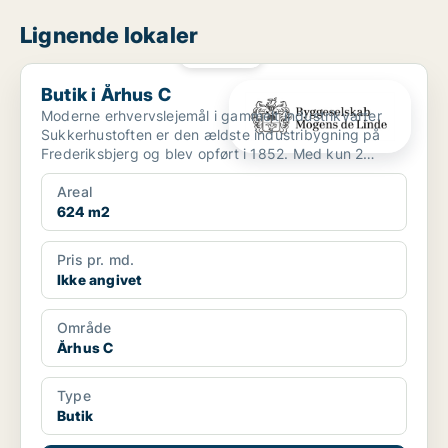
Lignende lokaler
PLATIN
Butik i Århus C
Butik i Århus C
Moderne erhvervslejemål i gammelt industrikvarter
Sukkerhustoften er den ældste industribygning på
Frederiksbjerg og blev opført i 1852. Med kun 2
minutte...
Areal
624 m2
Pris pr. md.
Ikke angivet
Område
Århus C
Type
Butik