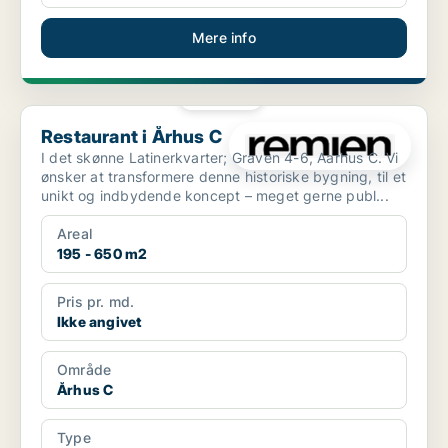
Mere info
PLATIN
Restaurant i Århus C
Restaurant i Århus C
I det skønne Latinerkvarter; Graven 4-6, Aarhus C. Vi
ønsker at transformere denne historiske bygning, til et
unikt og indbydende koncept – meget gerne publ...
Areal
195 - 650 m2
Pris pr. md.
Ikke angivet
Område
Århus C
Type