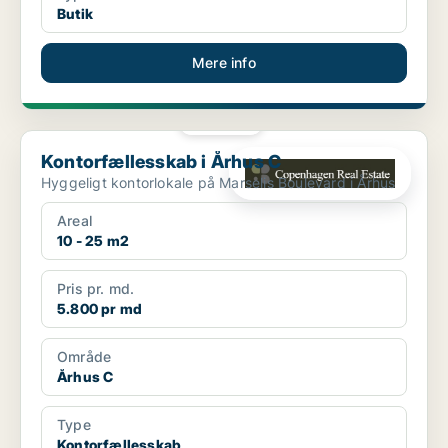
Butik
Mere info
PLATIN
Kontorfællesskab i Århus C
Kontorfællesskab i Århus C
Hyggeligt kontorlokale på Marselis Boulevard i Århus
Areal
10 - 25 m2
Pris pr. md.
5.800 pr md
Område
Århus C
Type
Kontorfællesskab