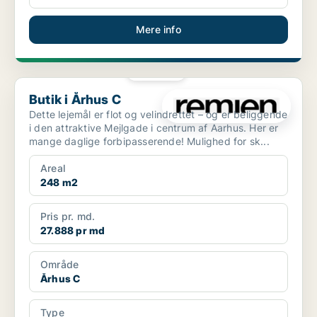
Mere info
PLATIN
Butik i Århus C
Butik i Århus C
Dette lejemål er flot og velindrettet – og er beliggende
i den attraktive Mejlgade i centrum af Aarhus. Her er
mange daglige forbipasserende! Mulighed for sk...
Areal
248 m2
Pris pr. md.
27.888 pr md
Område
Århus C
Type