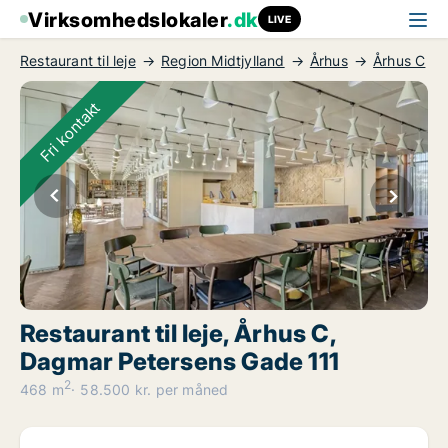
Virksomhedslokaler
.dk
LIVE
Restaurant til leje
Region Midtjylland
Århus
Århus C
Fri kontakt
Restaurant til leje, Århus C,
Dagmar Petersens Gade 111
2
468 m
58.500 kr. per måned