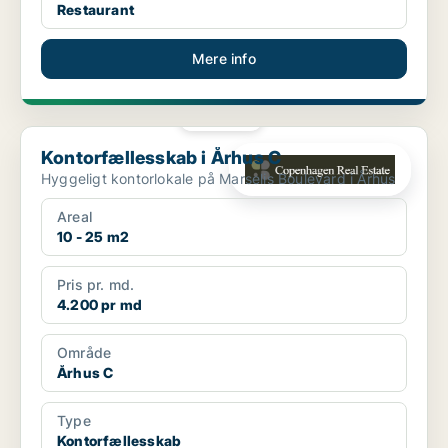
Restaurant
Mere info
PLATIN
Kontorfællesskab i Århus C
Kontorfællesskab i Århus C
Hyggeligt kontorlokale på Marselis Boulevard i Århus
Areal
10 - 25 m2
Pris pr. md.
4.200 pr md
Område
Århus C
Type
Kontorfællesskab