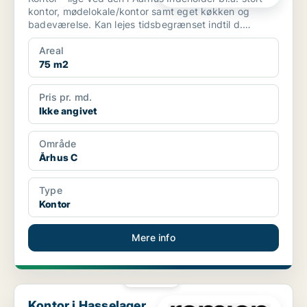
kontor, mødelokale/kontor samt eget køkken og
badeværelse. Kan lejes tidsbegrænset indtil d.
31.12.2...
Areal
75 m2
Pris pr. md.
Ikke angivet
Område
Århus C
Type
Kontor
Mere info
PLATIN
Kontor i Hasselager
Kontor i Hasselager