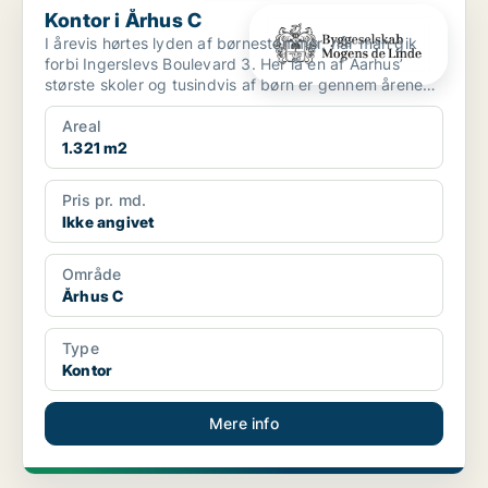
Kontor i Århus C
I årevis hørtes lyden af børnestemmer, når man gik
forbi Ingerslevs Boulevard 3. Her lå en af Aarhus’
største skoler og tusindvis af børn er gennem årene
gåe...
Areal
1.321 m2
Pris pr. md.
Ikke angivet
Område
Århus C
Type
Kontor
Mere info
PLATIN