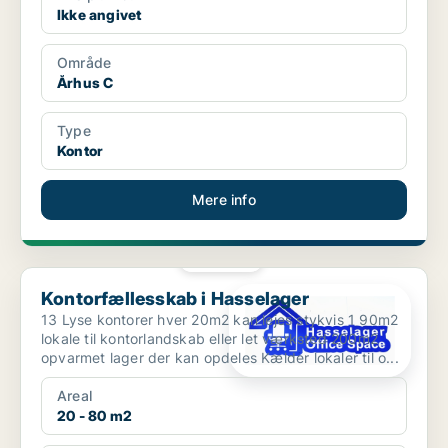
Ikke angivet
Område
Århus C
Type
Kontor
Mere info
PLATIN
Kontorfællesskab i Hasselager
Kontorfællesskab i Hasselager
13 Lyse kontorer hver 20m2 kan lejes stykvis 1 90m2
lokale til kontorlandskab eller let værksted 200m2
opvarmet lager der kan opdeles Kælder lokaler til o...
Areal
20 - 80 m2