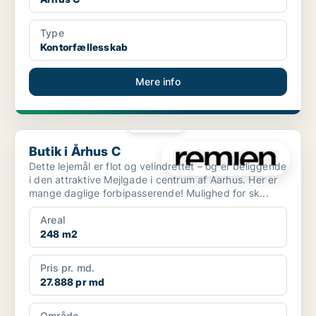
Type
Kontorfællesskab
Mere info
PLATIN
Butik i Århus C
Butik i Århus C
Dette lejemål er flot og velindrettet – og er beliggende
i den attraktive Mejlgade i centrum af Aarhus. Her er
mange daglige forbipasserende! Mulighed for sk...
Areal
248 m2
Pris pr. md.
27.888 pr md
Område