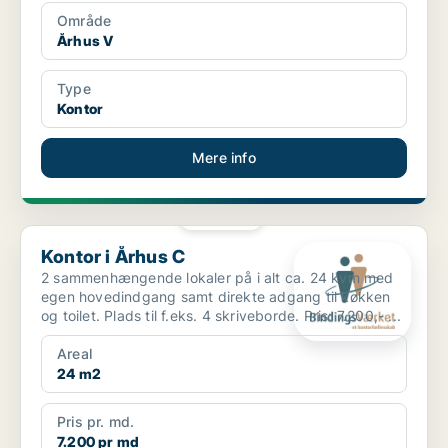
Område
Århus V
Type
Kontor
Mere info
PLATIN
Kontor i Århus C
Kontor i Århus C
2 sammenhængende lokaler på i alt ca. 24 kvm med
egen hovedindgang samt direkte adgang til køkken
og toilet. Plads til f.eks. 4 skriveborde. Pris: 7.200,- ...
Areal
24 m2
Pris pr. md.
7.200 pr md