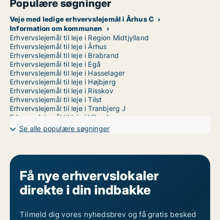
Populære søgninger
Veje med ledige erhvervslejemål i Århus C
Information om kommunen
Erhvervslejemål til leje i Region Midtjylland
Erhvervslejemål til leje i Århus
Erhvervslejemål til leje i Brabrand
Erhvervslejemål til leje i Egå
Erhvervslejemål til leje i Hasselager
Erhvervslejemål til leje i Højbjerg
Erhvervslejemål til leje i Risskov
Erhvervslejemål til leje i Tilst
Erhvervslejemål til leje i Tranbjerg J
Erhvervslejemål til leje i Viby J
Erhvervslejemål til leje i Åbyhøj
Se alle populære søgninger
Erhvervslejemål til leje i Århus N
Erhvervslejemål til leje i Århus V
Få nye erhvervslokaler
direkte i din indbakke
Tilmeld dig vores nyhedsbrev og få gratis besked