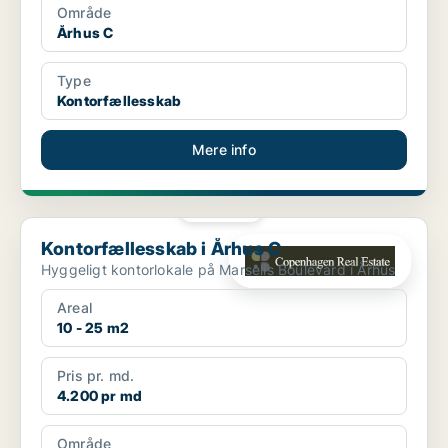
Område
Århus C
Type
Kontorfællesskab
Mere info
PLATIN
Kontorfællesskab i Århus C
Kontorfællesskab i Århus C
Hyggeligt kontorlokale på Marselis Boulevard i Århus
Areal
10 - 25 m2
Pris pr. md.
4.200 pr md
Område