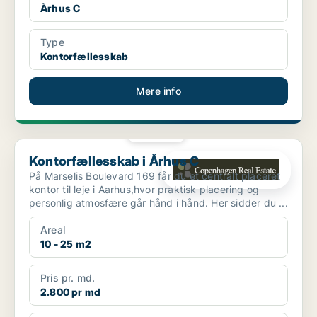
Århus C
Type
Kontorfællesskab
Mere info
PLATIN
Kontorfællesskab i Århus C
Kontorfællesskab i Århus C
På Marselis Boulevard 169 får du et centralt placeret
kontor til leje i Aarhus,hvor praktisk placering og
personlig atmosfære går hånd i hånd. Her sidder du ...
Areal
10 - 25 m2
Pris pr. md.
2.800 pr md