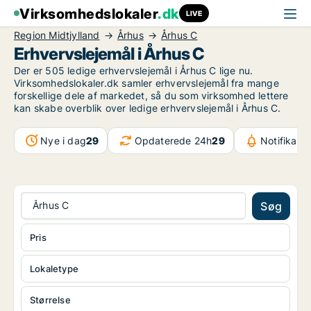
Virksomhedslokaler
.dk
LIVE
Region Midtjylland
Århus
Århus C
Erhvervslejemål i Århus C
Der er 505 ledige erhvervslejemål i Århus C lige nu.
Virksomhedslokaler.dk samler erhvervslejemål fra mange
forskellige dele af markedet, så du som virksomhed lettere
kan skabe overblik over ledige erhvervslejemål i Århus C.
Nye i dag
29
Opdaterede 24h
29
Notifikati
Århus C
Søg
Pris
Lokaletype
Størrelse