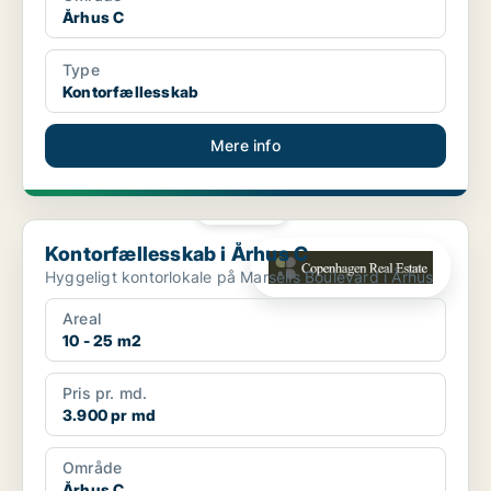
Århus C
Type
Kontorfællesskab
Mere info
PLATIN
Kontorfællesskab i Århus C
Kontorfællesskab i Århus C
Hyggeligt kontorlokale på Marselis Boulevard i Århus
Areal
10 - 25 m2
Pris pr. md.
3.900 pr md
Område
Århus C