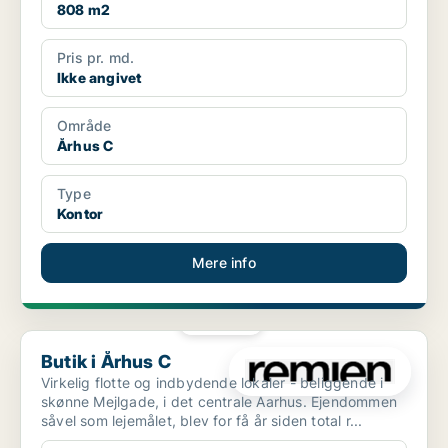
808 m2
Pris pr. md.
Ikke angivet
Område
Århus C
Type
Kontor
Mere info
PLATIN
Butik i Århus C
Butik i Århus C
Virkelig flotte og indbydende lokaler - beliggende i
skønne Mejlgade, i det centrale Aarhus. Ejendommen
såvel som lejemålet, blev for få år siden total r...