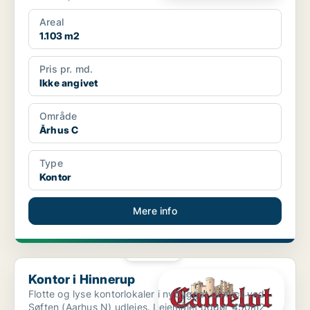
Areal
1.103 m2
Pris pr. md.
Ikke angivet
Område
Århus C
Type
Kontor
Mere info
PLATIN
Kontor i Hinnerup
Kontor i Hinnerup
Flotte og lyse kontorlokaler i nybygget domicil ved
Søften (Aarhus N) udlejes. Lejemålet udgør 450m2