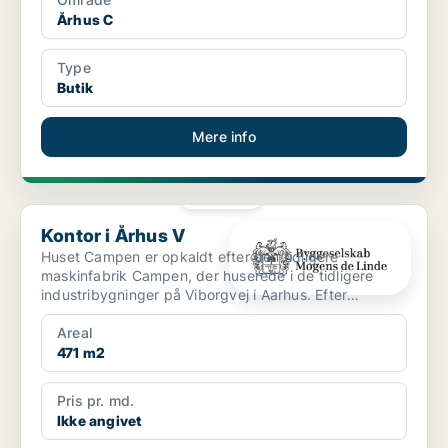
Århus C
Type
Butik
Mere info
PLATIN
Kontor i Århus V
Kontor i Århus V
Huset Campen er opkaldt efter den tidligere
maskinfabrik Campen, der huserede i de tidligere
industribygninger på Viborgvej i Aarhus. Efter
omfattende istand...
Areal
471 m2
Pris pr. md.
Ikke angivet