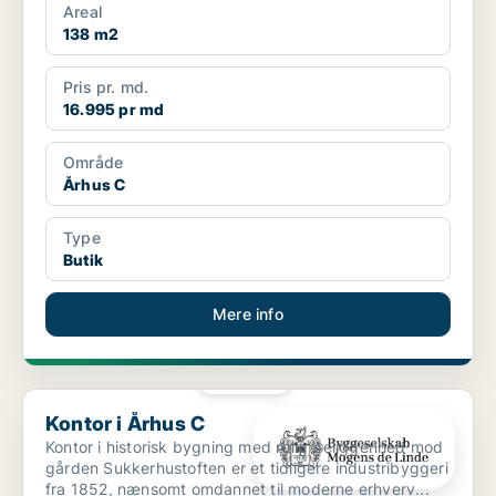
Areal
138 m2
Pris pr. md.
16.995 pr md
Område
Århus C
Type
Butik
Mere info
PLATIN
Kontor i Århus C
Kontor i Århus C
Kontor i historisk bygning med rolig beliggenhed mod
gården Sukkerhustoften er et tidligere industribyggeri
fra 1852, nænsomt omdannet til moderne erhverv...