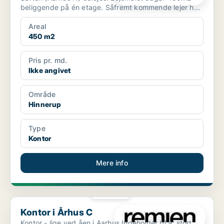
beliggende på én etage. Såfremt kommende lejer h...
Areal
450 m2
Pris pr. md.
Ikke angivet
Område
Hinnerup
Type
Kontor
Mere info
PLATIN
Kontor i Århus C
Kontor i Århus C
Kontor - lige ved åen i Aarhus Indeholder bl.a. stort