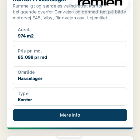
Rummeligt og særdeles velindrettet kontor –
beliggende overfor Genvejen og dermed tæt på både
motorvej E45, Viby, Ringvejen osv. Lejemålet
indeholder bl.a...
Areal
974 m2
Pris pr. md.
85.098 pr md
Område
Hasselager
Type
Kontor
Mere info
PLATIN
Kontor i Århus C