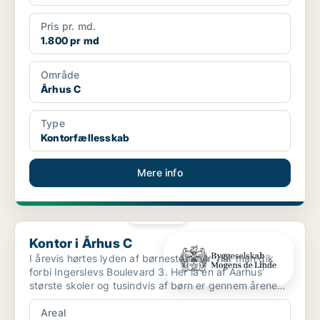
Pris pr. md.
1.800 pr md
Område
Århus C
Type
Kontorfællesskab
Mere info
PLATIN
Kontor i Århus C
Kontor i Århus C
I årevis hørtes lyden af børnestemmer, når man gik
forbi Ingerslevs Boulevard 3. Her lå en af Aarhus’
største skoler og tusindvis af børn er gennem årene
gåe...
Areal