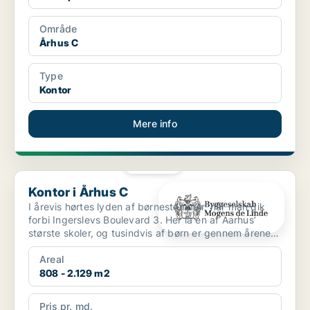
Område
Århus C
Type
Kontor
Mere info
PLATIN
Kontor i Århus C
Kontor i Århus C
I årevis hørtes lyden af børnestemmer, når man gik
forbi Ingerslevs Boulevard 3. Her lå en af Aarhus’
største skoler, og tusindvis af børn er gennem årene
gå...
Areal
808 - 2.129 m2
Pris pr. md.