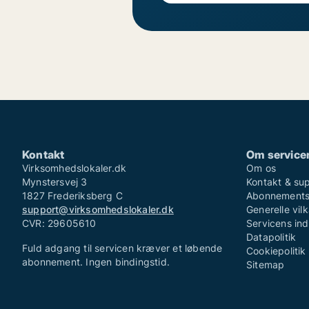
Kontakt
Om service
Virksomhedslokaler.dk
Om os
Mynstersvej 3
Kontakt & su
1827 Frederiksberg C
Abonnementsv
support@virksomhedslokaler.dk
Generelle vilk
CVR: 29605610
Servicens in
Datapolitik
Fuld adgang til servicen kræver et løbende
Cookiepolitik
abonnement. Ingen bindingstid.
Sitemap