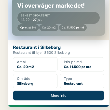
Vi overvåger markedet!
SENEST OPDATERET
12.29 • 27 jul.
Oprettet 9 d
Ca. 20 m2
Ca. 11.500 pr md
Restaurant i Silkeborg
Restaurant til leje i 8600 Silkeborg
Areal
Pris pr. md.
Ca. 20 m2
Ca. 11.500 pr md
Område
Type
Silkeborg
Restaurant
Mere info