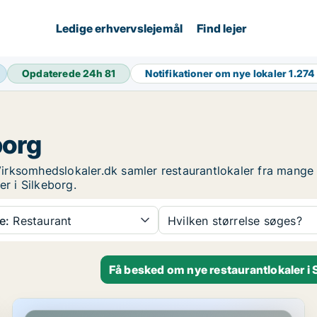
Ledige erhvervslejemål
Find lejer
Opdaterede 24h
81
Notifikationer om nye lokaler
1.274
borg
. Virksomhedslokaler.dk samler restaurantlokaler fra mang
er i Silkeborg.
e:
Restaurant
Hvilken størrelse søges?
Få besked om nye restaurantlokaler i 
Restaurant i Silkeborg