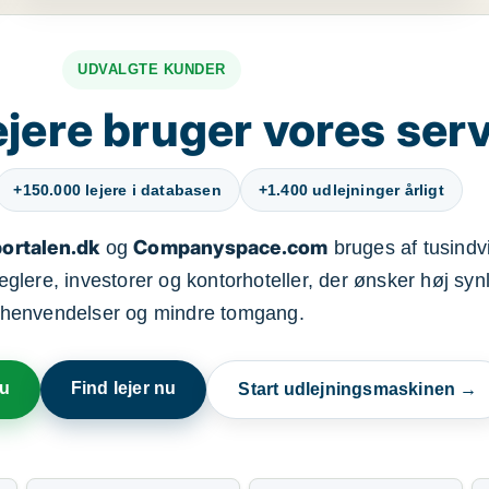
UDVALGTE KUNDER
jere bruger vores ser
+150.000 lejere i databasen
+1.400 udlejninger årligt
ortalen.dk
Companyspace.com
og
bruges af tusindvi
ere, investorer og kontorhoteller, der ønsker høj synl
henvendelser og mindre tomgang.
nu
Find lejer nu
Start udlejningsmaskinen →