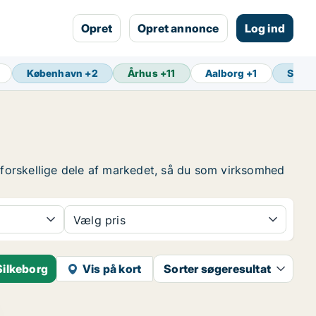
Opret
Opret annonce
Log ind
København
+
2
Århus
+
11
Aalborg
+
1
Senes
e forskellige dele af markedet, så du som virksomhed
Vælg pris
Silkeborg
Vis på kort
Sorter søgeresultat