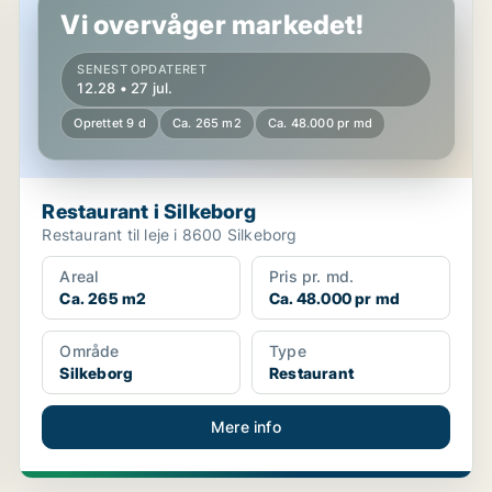
Vi overvåger markedet!
SENEST OPDATERET
12.28 • 27 jul.
Oprettet 9 d
Ca. 265 m2
Ca. 48.000 pr md
Restaurant i Silkeborg
Restaurant til leje i 8600 Silkeborg
Areal
Pris pr. md.
Ca. 265 m2
Ca. 48.000 pr md
Område
Type
Silkeborg
Restaurant
Mere info