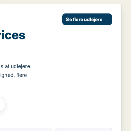
Se flere udlejere
→
vices
s af udlejere,
ighed, flere