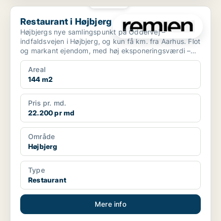
PLATIN
Restaurant i Højbjerg
Restaurant i Højbjerg
Højbjergs nye samlingspunkt på Oddervej –
indfaldsvejen i Højbjerg, og kun få km. fra Aarhus. Flot
og markant ejendom, med høj eksponeringsværdi –
mulighe...
Areal
144 m2
Pris pr. md.
22.200 pr md
Område
Højbjerg
Type
Restaurant
Mere info