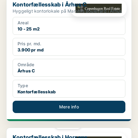
Kontorfællesskab i Århus C
Hyggeligt kontorlokale på Marselis Boulevard i Århus
Areal
10 - 25 m2
Pris pr. md.
3.900 pr md
Område
Århus C
Type
Kontorfællesskab
Mere info
PLATIN
Kontorfællesskab i Horsens
Kontorfællesskab i Horsens