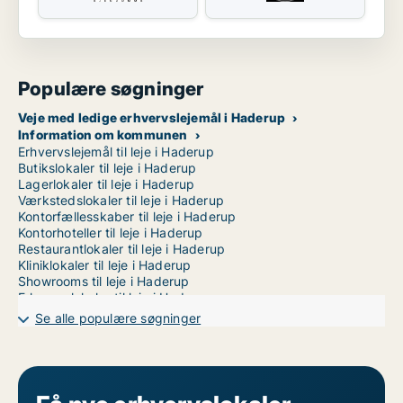
Populære søgninger
Veje med ledige erhvervslejemål i Haderup
Information om kommunen
Erhvervslejemål til leje i Haderup
Butikslokaler til leje i Haderup
Lagerlokaler til leje i Haderup
Værkstedslokaler til leje i Haderup
Kontorfællesskaber til leje i Haderup
Kontorhoteller til leje i Haderup
Restaurantlokaler til leje i Haderup
Kliniklokaler til leje i Haderup
Showrooms til leje i Haderup
Erhvervslokaler til leje i Haderup
Erhvervsgrunde til leje i Haderup
Se alle populære søgninger
Garager til leje i Haderup
Kontorlokaler til leje i Randers
Kontorlokaler til leje i Vejle
Kontorlokaler til leje i Århus