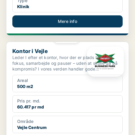
Type
Klinik
Mere info
PLATIN
Kontor i Vejle
Kontor i Vejle
Leder I efter et kontor, hvor der er plads til både
fokus, samarbejde og pauser – uden at skulle gå på
kompromis? I vores verden handler gode
kontorlokale...
Areal
500 m2
Pris pr. md.
60.417 pr md
Område
Vejle Centrum