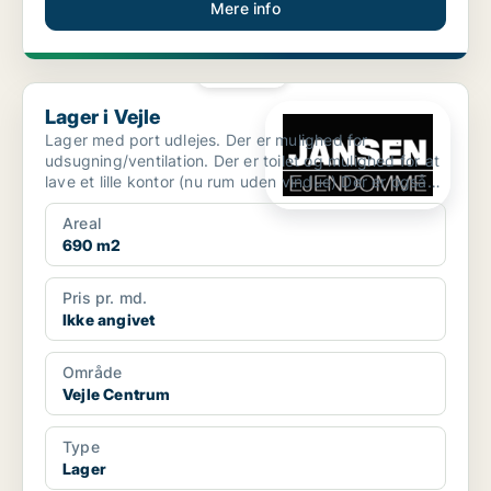
Mere info
PLATIN
Lager i Vejle
Lager i Vejle
Lager med port udlejes. Der er mulighed for
udsugning/ventilation. Der er toilet og mulighed for at
lave et lille kontor (nu rum uden vindue) Der er også
mul...
Areal
690 m2
Pris pr. md.
Ikke angivet
Område
Vejle Centrum
Type
Lager