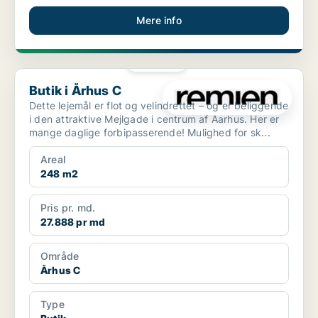
Mere info
PLATIN
Butik i Århus C
Butik i Århus C
Dette lejemål er flot og velindrettet – og er beliggende
i den attraktive Mejlgade i centrum af Aarhus. Her er
mange daglige forbipasserende! Mulighed for sk...
Areal
248 m2
Pris pr. md.
27.888 pr md
Område
Århus C
Type