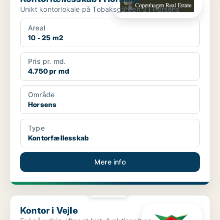
Unikt kontorlokale på Tobaksgården 3 i Horsens
Areal
10 - 25 m2
Pris pr. md.
4.750 pr md
Område
Horsens
Type
Kontorfællesskab
Mere info
PLATIN
Kontor i Vejle
Kontor i Vejle