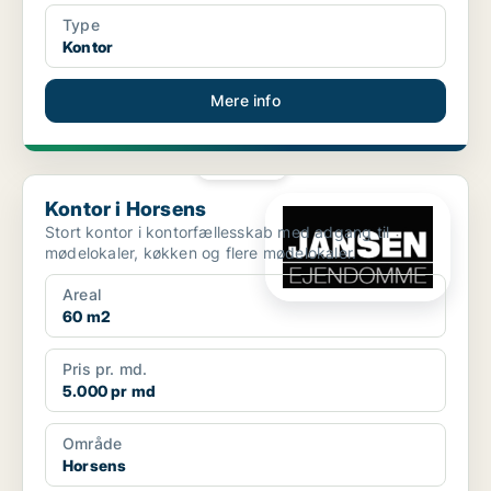
Type
Kontor
Mere info
PLATIN
Kontor i Horsens
Kontor i Horsens
Stort kontor i kontorfællesskab med adgang til
mødelokaler, køkken og flere mødelokaler.
Areal
60 m2
Pris pr. md.
5.000 pr md
Område
Horsens