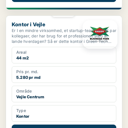
PLATIN
Kontor i Vejle
Kontor i Vejle
Er I en mindre virksomhed, et startup-team eller et par
kollegaer, der har brug for et professionelt sted at
lande hverdagen? Så er dette kontor i Green Tech...
Areal
44 m2
Pris pr. md.
5.280 pr md
Område
Vejle Centrum
Type
Kontor