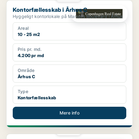
Kontorfællesskab i Århus C
Kontorfællesskab i Århus C
Hyggeligt kontorlokale på Marselis Boulevard i Århus
Areal
10 - 25 m2
Pris pr. md.
4.200 pr md
Område
Århus C
Type
Kontorfællesskab
Mere info
PLATIN
Kontorfællesskab i Århus C