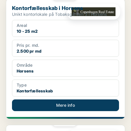
Kontorfællesskab i Horsens
Kontorfællesskab i Horsens
Unikt kontorlokale på Tobaksgården 3 i Horsens
Areal
10 - 25 m2
Pris pr. md.
2.500 pr md
Område
Horsens
Type
Kontorfællesskab
Mere info
PLATIN
Kontorfællesskab i Århus C