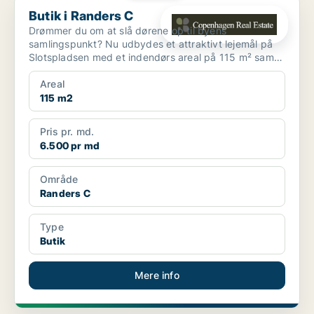
Butik i Randers C
Butik i Randers C
Drømmer du om at slå dørene op til byens
samlingspunkt? Nu udbydes et attraktivt lejemål på
Slotspladsen med et indendørs areal på 115 m² samt
en fantastisk,...
Areal
115 m2
Pris pr. md.
6.500 pr md
Område
Randers C
Type
Butik
Mere info