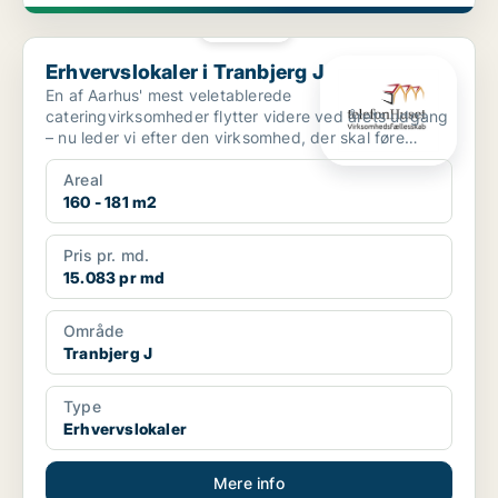
PLATIN
Erhvervslokaler i Tranbjerg J
Erhvervslokaler i Tranbjerg J
En af Aarhus' mest veletablerede
cateringvirksomheder flytter videre ved årets udgang
– nu leder vi efter den virksomhed, der skal føre
historien videre. ...
Areal
160 - 181 m2
Pris pr. md.
15.083 pr md
Område
Tranbjerg J
Type
Erhvervslokaler
Mere info