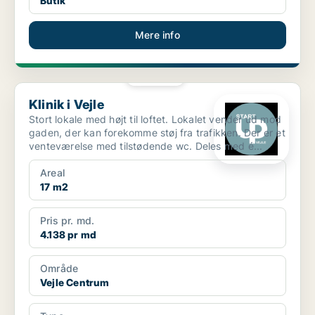
Butik
Mere info
PLATIN
Klinik i Vejle
Klinik i Vejle
Stort lokale med højt til loftet. Lokalet vender ud mod
gaden, der kan forekomme støj fra trafikken. Der er et
venteværelse med tilstødende wc. Deles med é...
Areal
17 m2
Pris pr. md.
4.138 pr md
Område
Vejle Centrum