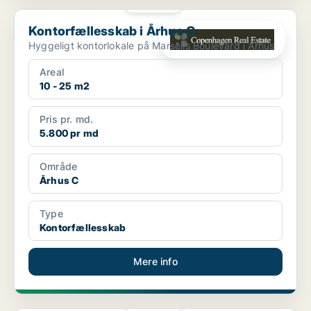
PLATIN
Kontorfællesskab i Århus C
Kontorfællesskab i Århus C
Hyggeligt kontorlokale på Marselis Boulevard i Århus
Areal
10 - 25 m2
Pris pr. md.
5.800 pr md
Område
Århus C
Type
Kontorfællesskab
Mere info
PLATIN