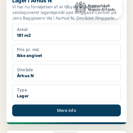
Lager i Århus N
Vi har nu fornøjelsen af at tilbyde et højloftet og
veldisponeret lagerlejemål ved Ringgade Centret på
Jens Baggesens Vej i Aarhus N. Området Ringgade...
Areal
181 m2
Pris pr. md.
Ikke angivet
Område
Århus N
Type
Lager
Mere info
PLATIN