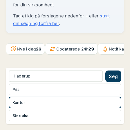
for din virksomhed.
Tag et kig på forslagene nedenfor – eller
start
din søgning forfra her
.
Nye i dag
26
Opdaterede 24h
29
Notifikati
Haderup
Søg
Pris
Kontor
Størrelse