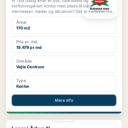
Er I på udkig efter et lyst, funktionelt og
indflytningsklart kontor med plads til både
mennesker, møder og albuerum? Der er kontorer, der
bare er kvadrat...
Areal
170 m2
Pris pr. md.
19.479 pr md
Område
Vejle Centrum
Type
Kontor
Mere info
PLATIN
Lager i Århus N