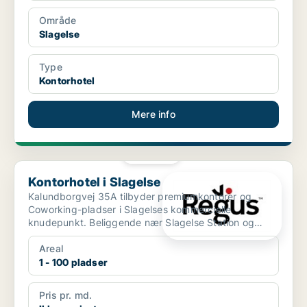
Område
Slagelse
Type
Kontorhotel
Mere info
PLATIN
Kontorhotel i Slagelse
Kontorhotel i Slagelse
Kalundborgvej 35A tilbyder premiumkontorer og
Coworking-pladser i Slagelses kommercielle
knudepunkt. Beliggende nær Slagelse Station og
Slagelse Bus Terminal...
Areal
1 - 100 pladser
Pris pr. md.