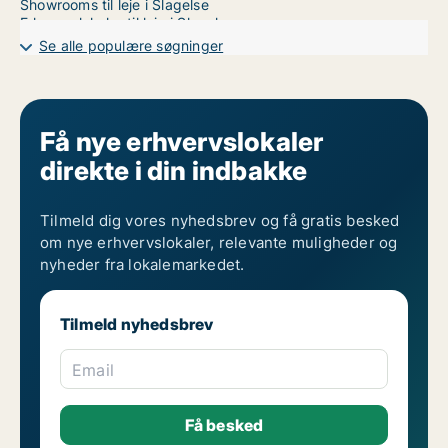
Showrooms til leje i Slagelse
Erhvervslokaler til leje i Slagelse
Erhvervsgrunde til leje i Slagelse
Se alle populære søgninger
Garager til leje i Slagelse
Få nye erhvervslokaler
direkte i din indbakke
Tilmeld dig vores nyhedsbrev og få gratis besked
om nye erhvervslokaler, relevante muligheder og
nyheder fra lokalemarkedet.
Tilmeld nyhedsbrev
Email