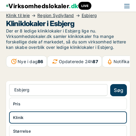
Virksomhedslokaler
.dk
LIVE
Klinik til leje
Region Sydjylland
Esbjerg
Kliniklokaler i Esbjerg
Der er 8 ledige kliniklokaler i Esbjerg lige nu.
Virksomhedslokaler.dk samler kliniklokaler fra mange
forskellige dele af markedet, så du som virksomhed lettere
kan skabe overblik over ledige kliniklokaler i Esbjerg.
Nye i dag
86
Opdaterede 24h
87
Notifikatio
Esbjerg
Søg
Pris
Klinik
Størrelse