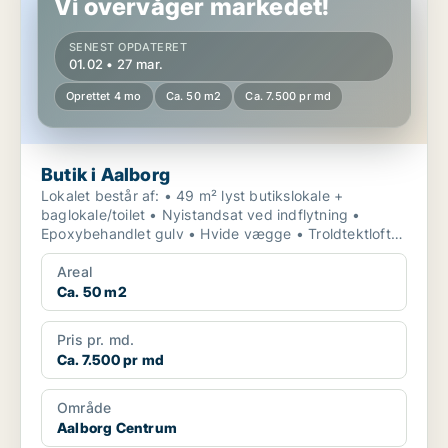
Vi overvåger markedet!
SENEST OPDATERET
01.02 • 27 mar.
Oprettet 4 mo
Ca. 50 m2
Ca. 7.500 pr md
Butik i Aalborg
Lokalet består af: • 49 m² lyst butikslokale +
baglokale/toilet • Nyistandsat ved indflytning •
Epoxybehandlet gulv • Hvide vægge • Troldtektloft
m...
Areal
Ca. 50 m2
Pris pr. md.
Ca. 7.500 pr md
Område
Aalborg Centrum