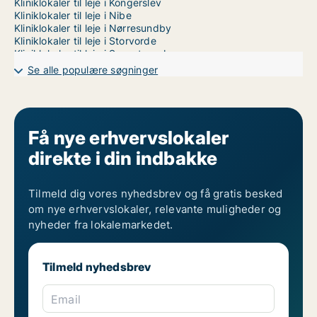
Kliniklokaler til leje i Kongerslev
Kliniklokaler til leje i Nibe
Kliniklokaler til leje i Nørresundby
Kliniklokaler til leje i Storvorde
Kliniklokaler til leje i Svenstrup J
Kliniklokaler til leje i Aalborg SV
Se alle populære søgninger
Kliniklokaler til leje i Aalborg SØ
Kliniklokaler til leje i Aalborg Øst
Få nye erhvervslokaler
direkte i din indbakke
Tilmeld dig vores nyhedsbrev og få gratis besked
om nye erhvervslokaler, relevante muligheder og
nyheder fra lokalemarkedet.
Tilmeld nyhedsbrev
Email