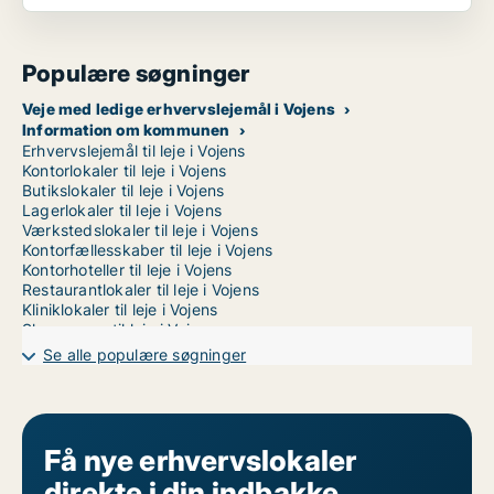
Populære søgninger
Veje med ledige erhvervslejemål i Vojens
Information om kommunen
Erhvervslejemål til leje i Vojens
Kontorlokaler til leje i Vojens
Butikslokaler til leje i Vojens
Lagerlokaler til leje i Vojens
Værkstedslokaler til leje i Vojens
Kontorfællesskaber til leje i Vojens
Kontorhoteller til leje i Vojens
Restaurantlokaler til leje i Vojens
Kliniklokaler til leje i Vojens
Showrooms til leje i Vojens
Erhvervsgrunde til leje i Vojens
Se alle populære søgninger
Garager til leje i Vojens
Erhvervslokaler til leje i Esbjerg
Få nye erhvervslokaler
direkte i din indbakke