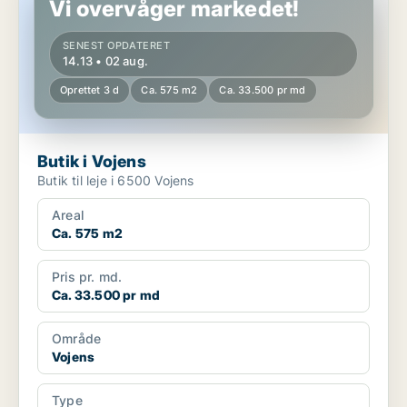
Vi overvåger markedet!
SENEST OPDATERET
14.13 • 02 aug.
Oprettet 3 d
Ca. 575 m2
Ca. 33.500 pr md
Butik i Vojens
Butik til leje i 6500 Vojens
Areal
Ca. 575 m2
Pris pr. md.
Ca. 33.500 pr md
Område
Vojens
Type