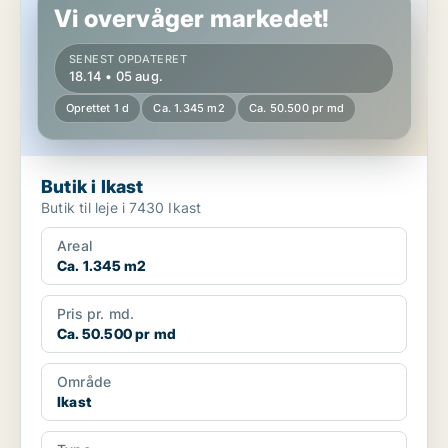
Vi overvåger markedet!
SENEST OPDATERET
18.14 • 05 aug.
Oprettet 1 d
Ca. 1.345 m2
Ca. 50.500 pr md
Butik i Ikast
Butik til leje i 7430 Ikast
Areal
Ca. 1.345 m2
Pris pr. md.
Ca. 50.500 pr md
Område
Ikast