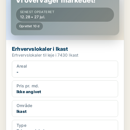
Vi overvåger markedet!
SENEST OPDATERET
12.28 • 27 jul.
Oprettet 10 d
Erhvervslokaler i Ikast
Erhvervslokaler til leje i 7430 Ikast
Areal
-
Pris pr. md.
Ikke angivet
Område
Ikast
Type