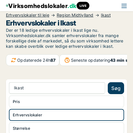
Virksomhedslokaler
.dk
LIVE
Erhvervslokaler til leje
Region Midtjylland
Ikast
Erhvervslokaler i Ikast
Der er 18 ledige erhvervslokaler i Ikast lige nu.
Virksomhedslokaler.dk samler erhvervslokaler fra mange
forskellige dele af markedet, så du som virksomhed lettere
kan skabe overblik over ledige erhvervslokaler i Ikast.
Opdaterede 24h
87
Seneste opdatering
43 min sid
Ikast
Søg
Pris
Erhvervslokaler
Størrelse