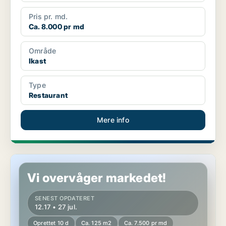
Pris pr. md.
Ca. 8.000 pr md
Område
Ikast
Type
Restaurant
Mere info
Butik i Ikast
Vi overvåger markedet!
SENEST OPDATERET
12.17 • 27 jul.
Oprettet 10 d
Ca. 125 m2
Ca. 7.500 pr md