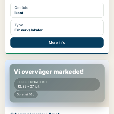
Område
Ikast
Type
Erhvervslokaler
Mere info
Erhvervslokaler i Ikast
Vi overvåger markedet!
SENEST OPDATERET
12.28 • 27 jul.
Oprettet 10 d