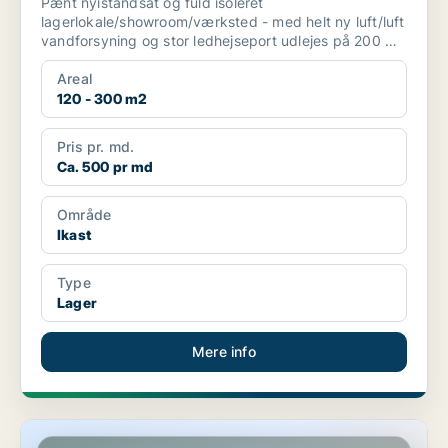
Pænt nyistandsat og fuld isoleret
lagerlokale/showroom/værksted - med helt ny luft/luft
vandforsyning og stor ledhejseport udlejes på 200 m2
til 5000kr mdl. ...
Areal
120 - 300 m2
Pris pr. md.
Ca. 500 pr md
Område
Ikast
Type
Lager
Mere info
Butik i Ikast