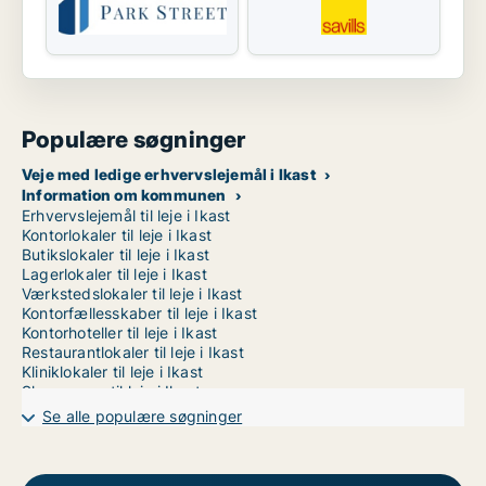
Populære søgninger
Veje med ledige erhvervslejemål i Ikast
Information om kommunen
Erhvervslejemål til leje i Ikast
Kontorlokaler til leje i Ikast
Butikslokaler til leje i Ikast
Lagerlokaler til leje i Ikast
Værkstedslokaler til leje i Ikast
Kontorfællesskaber til leje i Ikast
Kontorhoteller til leje i Ikast
Restaurantlokaler til leje i Ikast
Kliniklokaler til leje i Ikast
Showrooms til leje i Ikast
Erhvervsgrunde til leje i Ikast
Se alle populære søgninger
Garager til leje i Ikast
Erhvervslokaler til leje i Randers
Erhvervslokaler til leje i Vejle