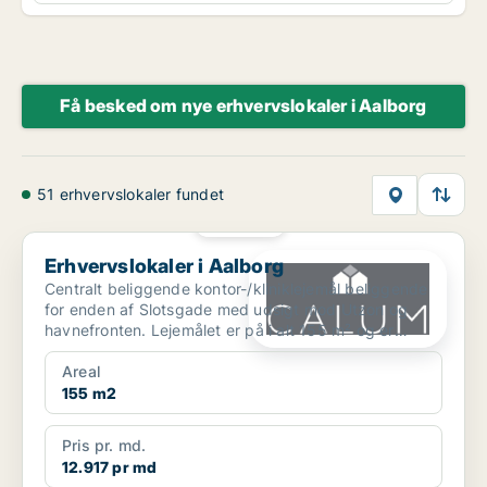
Få besked om nye erhvervslokaler i Aalborg
51 erhvervslokaler fundet
PLATIN
Erhvervslokaler i Aalborg
Erhvervslokaler i Aalborg
Centralt beliggende kontor-/kliniklejemål beliggende
for enden af Slotsgade med udsigt mod Utzon og
havnefronten. Lejemålet er på i alt 155 m² og er
belig...
Areal
155 m2
Pris pr. md.
12.917 pr md