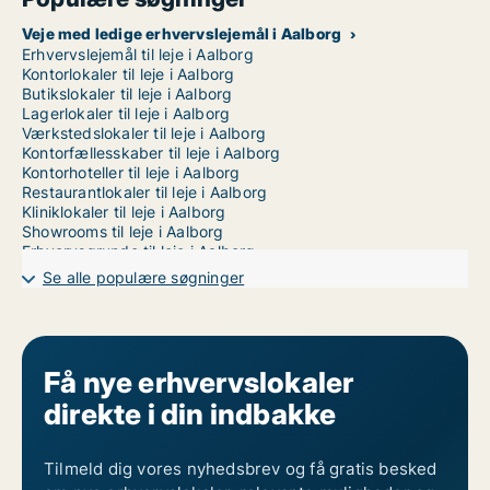
Veje med ledige erhvervslejemål i Aalborg
Erhvervslejemål til leje i Aalborg
Kontorlokaler til leje i Aalborg
Butikslokaler til leje i Aalborg
Lagerlokaler til leje i Aalborg
Værkstedslokaler til leje i Aalborg
Kontorfællesskaber til leje i Aalborg
Kontorhoteller til leje i Aalborg
Restaurantlokaler til leje i Aalborg
Kliniklokaler til leje i Aalborg
Showrooms til leje i Aalborg
Erhvervsgrunde til leje i Aalborg
Garager til leje i Aalborg
Se alle populære søgninger
Erhvervslokaler til leje i Gistrup
Erhvervslokaler til leje i Klarup
Erhvervslokaler til leje i Kongerslev
Erhvervslokaler til leje i Nibe
Erhvervslokaler til leje i Nørresundby
Få nye erhvervslokaler
Erhvervslokaler til leje i Storvorde
direkte i din indbakke
Erhvervslokaler til leje i Svenstrup J
Erhvervslokaler til leje i Aalborg Centrum
Erhvervslokaler til leje i Aalborg SV
Erhvervslokaler til leje i Aalborg SØ
Tilmeld dig vores nyhedsbrev og få gratis besked
Erhvervslokaler til leje i Aalborg Øst