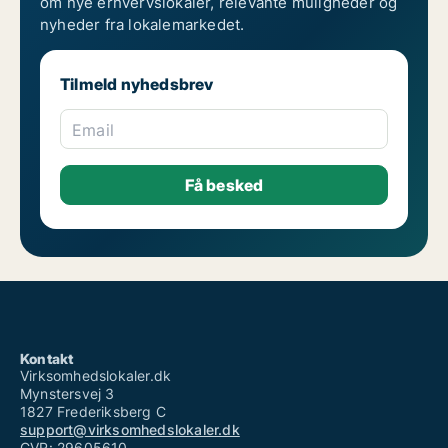
om nye erhvervslokaler, relevante muligheder og
nyheder fra lokalemarkedet.
Tilmeld nyhedsbrev
Email
Kontakt
Virksomhedslokaler.dk
Mynstersvej 3
1827 Frederiksberg C
support@virksomhedslokaler.dk
CVR: 29605610