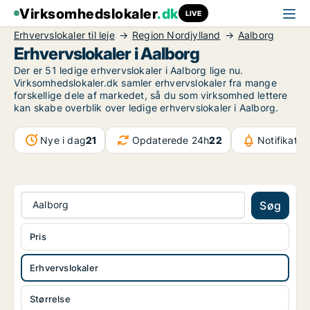
Virksomhedslokaler
.dk
LIVE
Erhvervslokaler til leje
Region Nordjylland
Aalborg
Erhvervslokaler i Aalborg
Der er 51 ledige erhvervslokaler i Aalborg lige nu.
Virksomhedslokaler.dk samler erhvervslokaler fra mange
forskellige dele af markedet, så du som virksomhed lettere
kan skabe overblik over ledige erhvervslokaler i Aalborg.
Nye i dag
21
Opdaterede 24h
22
Notifikatio
Aalborg
Søg
Pris
Erhvervslokaler
Størrelse