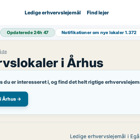
Ledige erhvervslejemål
Find lejer
Opdaterede 24h
47
Notifikationer om nye lokaler
1.372
råde
vslokaler i Århus
 du er interesseret i, og find det helt rigtige erhvervslejem
 i Århus →
Ledige erhvervslejemål i Egå