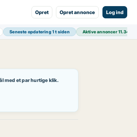
Opret
Opret annonce
Log ind
Seneste opdatering
1 t siden
Aktive annoncer
11.348
ål med et par hurtige klik.