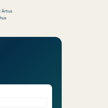
i Århus
rhus