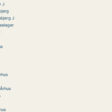
y J
bjerg
nbjerg J
selager
t
us
Århus
 Århus
s
rhus