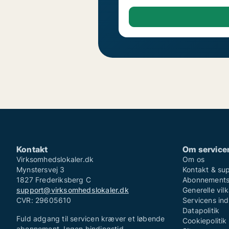
Kontakt
Om service
Virksomhedslokaler.dk
Om os
Mynstersvej 3
Kontakt & su
1827 Frederiksberg C
Abonnementsv
support@virksomhedslokaler.dk
Generelle vilk
CVR: 29605610
Servicens in
Datapolitik
Fuld adgang til servicen kræver et løbende
Cookiepolitik
abonnement. Ingen bindingstid.