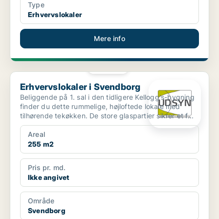
Type
Erhvervslokaler
Mere info
PLATIN
Erhvervslokaler i Svendborg
Erhvervslokaler i Svendborg
Beliggende på 1. sal i den tidligere Kellogg's-bygning
finder du dette rummelige, højloftede lokale med
tilhørende tekøkken. De store glaspartier sikrer et f...
Areal
255 m2
Pris pr. md.
Ikke angivet
Område
Svendborg