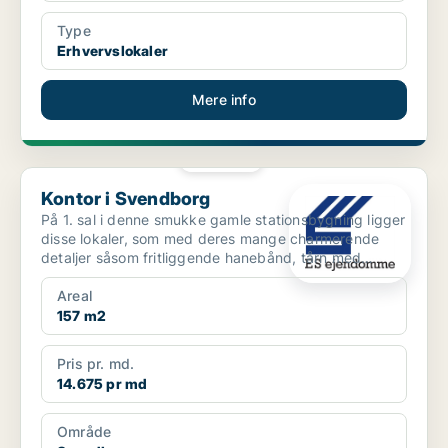
Type
Erhvervslokaler
Mere info
PLATIN
Kontor i Svendborg
Kontor i Svendborg
På 1. sal i denne smukke gamle stationsbygning ligger
disse lokaler, som med deres mange charmerende
detaljer såsom fritliggende hanebånd, tårn med
ovenlysvi...
Areal
157 m2
Pris pr. md.
14.675 pr md
Område