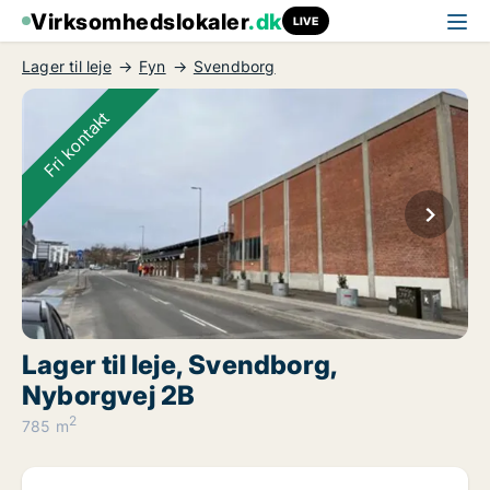
Virksomhedslokaler
.dk
LIVE
Lager til leje
Fyn
Svendborg
Fri kontakt
Lager til leje, Svendborg,
Nyborgvej 2B
2
785 m