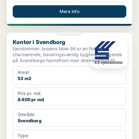
Mere info
PLATIN
Kontor i Svendborg
Kontor i Svendborg
Ejendommen Jessens Mole 9A er en flot og
charmerende, bevaringsværdig bygning beliggende
på Svendborgs havnefront med direkte udsigt til
havnen. Huset, so...
Areal
53 m2
Pris pr. md.
8.600 pr md
Område
Svendborg
Type