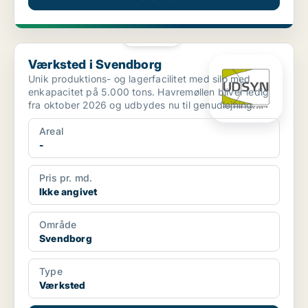
PLATIN
Værksted i Svendborg
Værksted i Svendborg
Unik produktions- og lagerfacilitet med silo med
enkapacitet på 5.000 tons. Havremøllen bliver ledig
fra oktober 2026 og udbydes nu til genudlejning.
Ejendom...
Areal
-
Pris pr. md.
Ikke angivet
Område
Svendborg
Type
Værksted