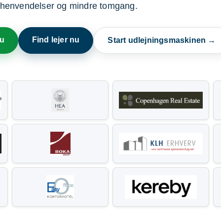
henvendelser og mindre tomgang.
nu
Find lejer nu
Start udlejningsmaskinen →