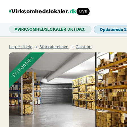
Virksomhedslokaler
.dk
LIVE
VIRKSOMHEDSLOKALER.DK I DAG:
Opdaterede 
Lager til leje
Storkøbenhavn
Glostrup
Fri kontakt