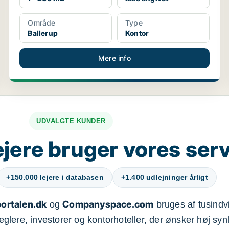
Område
Type
Ballerup
Kontor
Mere info
UDVALGTE KUNDER
jere bruger vores ser
+150.000 lejere i databasen
+1.400 udlejninger årligt
ortalen.dk
Companyspace.com
og
bruges af tusindvi
ere, investorer og kontorhoteller, der ønsker høj synl