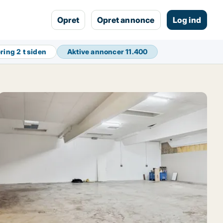
Opret
Opret annonce
Log ind
ering
2 t siden
Aktive annoncer
11.400