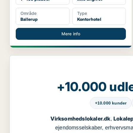
Område
Type
Ballerup
Kontorhotel
Mere info
+10.000 udle
+10.000 kunder
Virksomhedslokaler.dk
Lokalep
,
ejendomsselskaber, erhvervsmægl