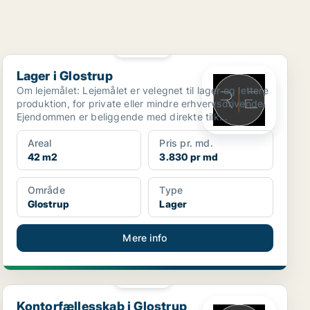
PLATIN
Lager i Glostrup
Lager i Glostrup
Om lejemålet: Lejemålet er velegnet til lager og lettere
produktion, for private eller mindre erhvervsdrivende.
Ejendommen er beliggende med direkte tilk...
Areal
Pris pr. md.
42 m2
3.830 pr md
Område
Type
Glostrup
Lager
Mere info
PLATIN
Kontorfællesskab i Glostrup
Kontorfællesskab i Glostrup