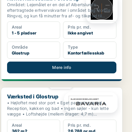
Området: Lejemålet er en del af Albertslund’s
eftertragtede erhvervskvarter i området bag Nordre
Ringvej, og kun få minutter fra af- og tilkørsel til
motorv...
Areal
Pris pr. md.
1 - 5 pladser
Ikke angivet
Område
Type
Glostrup
Kontorfællesskab
Mere info
PLATIN
Værksted i Glostrup
Værksted i Glostrup
• Højloftet med stor port • Eget parkeringsareal •
Reception, køkken og bad • Ingen søjler - kun lette
vægge • Loftshøjde (mellem drager: 4,7 m)...
Areal
Pris pr. md.
362 m2
26.788 pr md