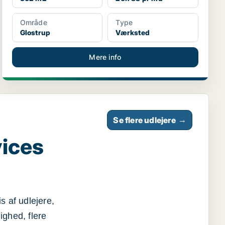
Område
Type
Glostrup
Værksted
Mere info
Se flere udlejere
→
vices
s af udlejere,
ighed, flere