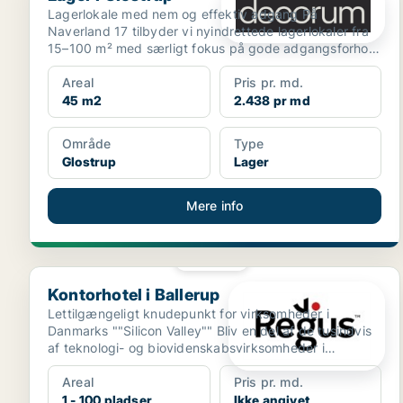
Lagerlokale med nem og effektiv adgang På
Naverland 17 tilbyder vi nyindrettede lagerlokaler fra
15–100 m² med særligt fokus på gode adgangsforhold
og enk...
Areal
Pris pr. md.
45 m2
2.438 pr md
Område
Type
Glostrup
Lager
Mere info
PLATIN
Kontorhotel i Ballerup
Kontorhotel i Ballerup
Lettilgængeligt knudepunkt for virksomheder i
Danmarks ""Silicon Valley"" Bliv en del af de tusindvis
af teknologi- og biovidenskabsvirksomheder i
Ballerups...
Areal
Pris pr. md.
1 - 100 pladser
Ikke angivet