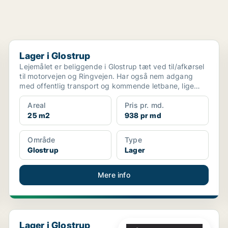
Lager i Glostrup
Lager i Glostrup
Lejemålet er beliggende i Glostrup tæt ved til/afkørsel
til motorvejen og Ringvejen. Har også nem adgang
med offentlig transport og kommende letbane, lige
fo...
Areal
Pris pr. md.
25 m2
938 pr md
Område
Type
Glostrup
Lager
Mere info
Lager i Glostrup
Lager i Glostrup