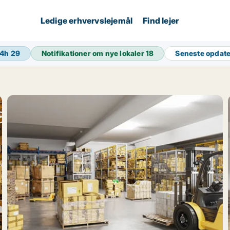
Ledige erhvervslejemål
Find lejer
24h
29
Notifikationer om nye lokaler
18
Seneste opdat