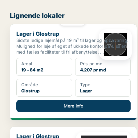
Lignende lokaler
PLATIN
Lager i Glostrup
Lager i Glostrup
Sidste ledige lejemål på 19 m² til lager og opbevaring.
Mulighed for leje af eget aflukkede kontor på 1. salen
med fælles faciliteter til fri afbenyttelse. ...
Areal
Pris pr. md.
19 - 84 m2
4.207 pr md
Område
Type
Glostrup
Lager
Mere info
Lager i Glostrup
Lager i Glostrup