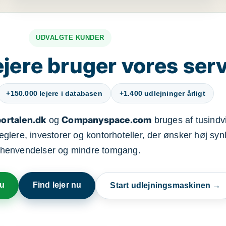
UDVALGTE KUNDER
jere bruger vores ser
+150.000 lejere i databasen
+1.400 udlejninger årligt
ortalen.dk
Companyspace.com
og
bruges af tusindvi
ere, investorer og kontorhoteller, der ønsker høj synl
henvendelser og mindre tomgang.
nu
Find lejer nu
Start udlejningsmaskinen →