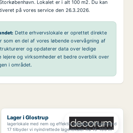
Storkøbenhavn. Lokalet er i alt 100 m2. Du kan
aktiveret på vores service den 26.3.2026.
undet:
Dette erhvervslokale er oprettet direkte
år som en del af vores løbende overvågning af
 strukturerer og opdaterer data over ledige
e lejere og virksomheder et bedre overblik over
ngen i området.
Lager i Glostrup
Lager i Glostrup
lagerlokale med nem og effektiv adgang På Naverland
17 tilbyder vi nyindrettede lagerlokaler fra 15–100 m²