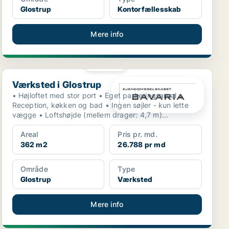
Glostrup
Kontorfællesskab
Mere info
PLATIN
Værksted i Glostrup
Værksted i Glostrup
• Højloftet med stor port • Eget parkeringsareal •
Reception, køkken og bad • Ingen søjler - kun lette
vægge • Loftshøjde (mellem drager: 4,7 m)...
Areal
Pris pr. md.
362 m2
26.788 pr md
Område
Type
Glostrup
Værksted
Mere info