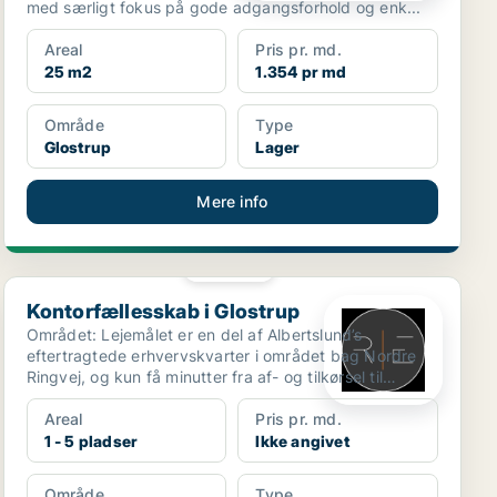
med særligt fokus på gode adgangsforhold og enk...
Areal
Pris pr. md.
25 m2
1.354 pr md
Område
Type
Glostrup
Lager
Mere info
PLATIN
Kontorfællesskab i Glostrup
Kontorfællesskab i Glostrup
Området: Lejemålet er en del af Albertslund’s
eftertragtede erhvervskvarter i området bag Nordre
Ringvej, og kun få minutter fra af- og tilkørsel til
motorv...
Areal
Pris pr. md.
1 - 5 pladser
Ikke angivet
Område
Type