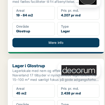
med fælles faciliteter til fri afbenyttelse. ...
Areal
Pris pr. md.
19 - 84 m2
4.207 pr md
Område
Type
Glostrup
Lager
Mere info
Lager i Glostrup
Lager i Glostrup
Lagerlokale med nem og effektiv adgang På
Naverland 17 tilbyder vi nyindrettede lagerlokaler fra
15–100 m² med særligt fokus på gode adgangsforhold
og enk...
Areal
Pris pr. md.
45 m2
2.438 pr md
Område
Type