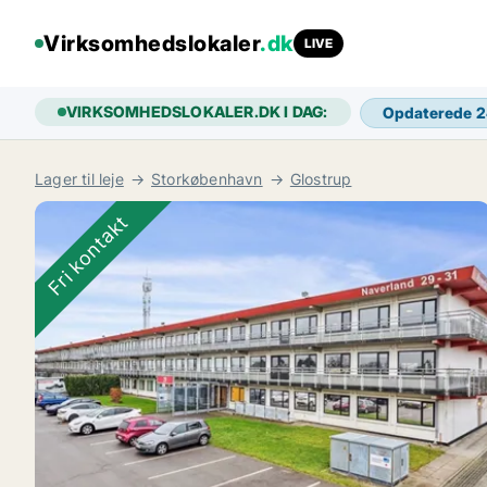
Virksomhedslokaler
.dk
LIVE
VIRKSOMHEDSLOKALER.DK I DAG:
Opdaterede 
Lager til leje
Storkøbenhavn
Glostrup
Fri kontakt