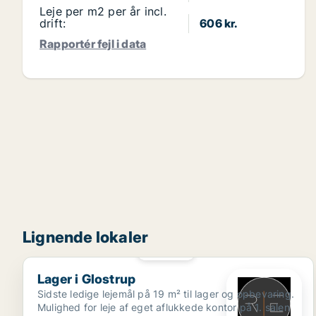
Leje per m2 per år incl.
drift:
606 kr.
Rapportér fejl i data
Lignende lokaler
PLATIN
Lager i Glostrup
Lager i Glostrup
Sidste ledige lejemål på 19 m² til lager og opbevaring.
Mulighed for leje af eget aflukkede kontor på 1. salen