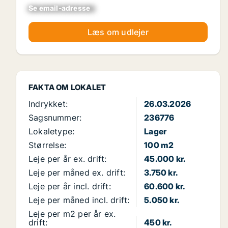
Se email-adresse
xxxxxxxxxxxxxxxx
Læs om udlejer
FAKTA OM LOKALET
Indrykket:
26.03.2026
Sagsnummer:
236776
Lokaletype:
Lager
Størrelse:
100 m2
Leje per år ex. drift:
45.000 kr.
Leje per måned ex. drift:
3.750 kr.
Leje per år incl. drift:
60.600 kr.
Leje per måned incl. drift:
5.050 kr.
Leje per m2 per år ex.
drift:
450 kr.