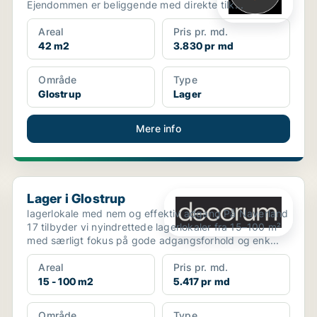
Ejendommen er beliggende med direkte tilk...
Areal
Pris pr. md.
42 m2
3.830 pr md
Område
Type
Glostrup
Lager
Mere info
Lager i Glostrup
Lager i Glostrup
lagerlokale med nem og effektiv adgang På Naverland
17 tilbyder vi nyindrettede lagerlokaler fra 15–100 m²
med særligt fokus på gode adgangsforhold og enk...
Areal
Pris pr. md.
15 - 100 m2
5.417 pr md
Område
Type