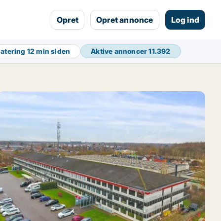
Opret
Opret annonce
Log ind
datering
12 min siden
Aktive annoncer
11.392