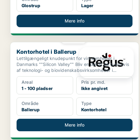
Glostrup
Lager
Mere info
PLATIN
Kontorhotel i Ballerup
Kontorhotel i Ballerup
Lettilgængeligt knudepunkt for virksomheder i
Danmarks ""Silicon Valley"" Bliv en del af de tusindvis
af teknologi- og biovidenskabsvirksomheder i
Ballerups...
Areal
Pris pr. md.
1 - 100 pladser
Ikke angivet
Område
Type
Ballerup
Kontorhotel
Mere info