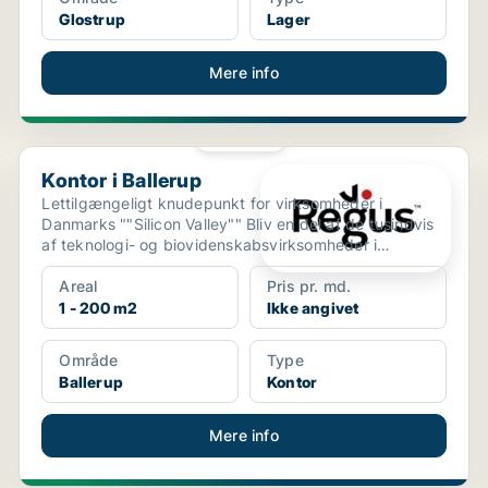
Glostrup
Lager
Mere info
PLATIN
Kontor i Ballerup
Kontor i Ballerup
Lettilgængeligt knudepunkt for virksomheder i
Danmarks ""Silicon Valley"" Bliv en del af de tusindvis
af teknologi- og biovidenskabsvirksomheder i
Ballerups...
Areal
Pris pr. md.
1 - 200 m2
Ikke angivet
Område
Type
Ballerup
Kontor
Mere info