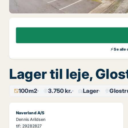
⚡ Se alle
Lager til leje, Gl
100m2
3.750 kr.
Lager
Glostr
Naverland A/S
Dennis Arildsen
tlf: 29282827