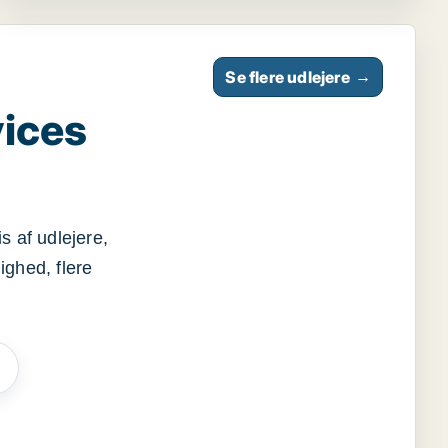
Se flere udlejere
→
vices
s af udlejere,
ighed, flere