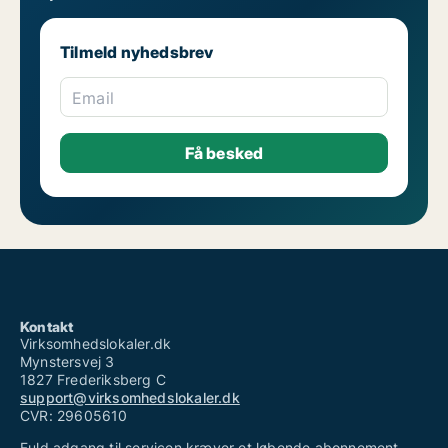
Tilmeld nyhedsbrev
Email
Kontakt
Virksomhedslokaler.dk
Mynstersvej 3
1827 Frederiksberg C
support@virksomhedslokaler.dk
CVR: 29605610
Fuld adgang til servicen kræver et løbende abonnement.