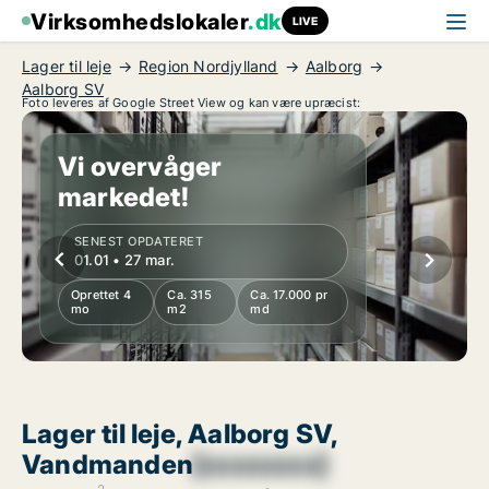
Virksomhedslokaler
.dk
LIVE
Lager til leje
Region Nordjylland
Aalborg
Aalborg SV
Foto leveres af Google Street View og kan være upræcist:
Vi overvåger
markedet!
SENEST OPDATERET
01.01 • 27 mar.
Oprettet 4
Ca. 315
Ca. 17.000 pr
mo
m2
md
Lager til leje, Aalborg SV,
Vandmanden
[xxxxxxxx]