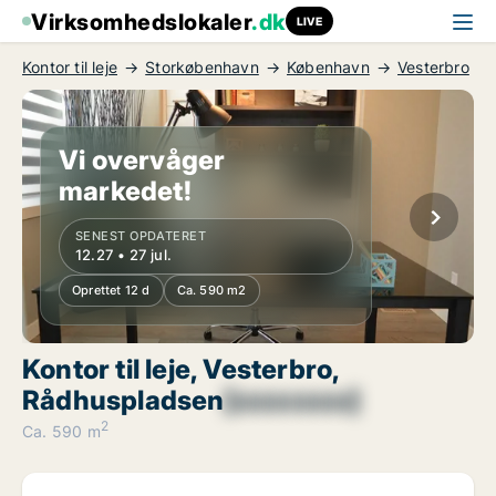
Virksomhedslokaler
.dk
LIVE
Kontor til leje
Storkøbenhavn
København
Vesterbro
Vi overvåger
markedet!
SENEST OPDATERET
12.27 • 27 jul.
Oprettet 12 d
Ca. 590 m2
Kontor til leje, Vesterbro,
Rådhuspladsen
[xxxxxxxx]
2
Ca. 590 m