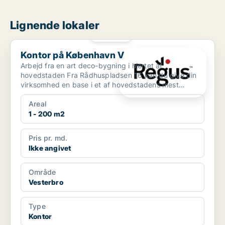
Lignende lokaler
PLATIN
Kontor på København V
Kontor på København V
Arbejd fra en art deco-bygning i hjertet af
hovedstaden Fra Rådhuspladsen 16 kan du give din
virksomhed en base i et af hovedstadens mest
berømte bygninger....
Areal
1 - 200 m2
Pris pr. md.
Ikke angivet
Område
Vesterbro
Type
Kontor