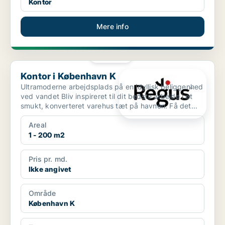
Kontor
Mere info
PLATIN
Kontor i København K
Kontor i København K
Ultramoderne arbejdsplads på en idyllisk beliggenhed
ved vandet Bliv inspireret til dit bedste arbejde i et
smukt, konverteret varehus tæt på havnen. Få det...
Areal
1 - 200 m2
Pris pr. md.
Ikke angivet
Område
København K