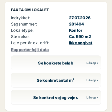
FAKTA OM LOKALET
Indrykket:
27.07.2026
Sagsnummer:
281494
Lokaletype:
Kontor
Størrelse:
Ca. 590 m2
Leje per år ex. drift:
Ikke angivet
Rapportér fejl i data
Se konkrete beløb
Se konkret antal m²
Se konkret vej og vejnr.