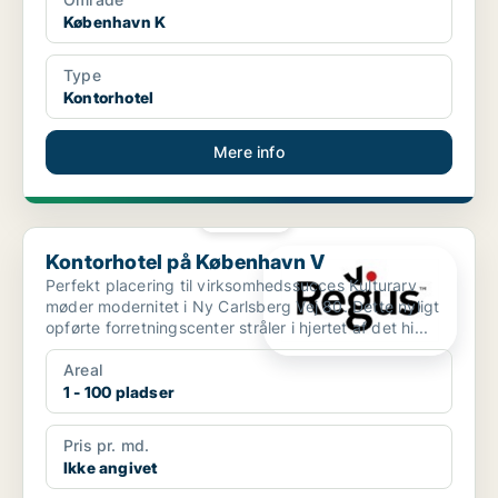
København K
Type
Kontorhotel
Mere info
PLATIN
Kontorhotel på København V
Kontorhotel på København V
Perfekt placering til virksomhedssucces Kulturarv
møder modernitet i Ny Carlsberg Vej 80. Dette nyligt
opførte forretningscenter stråler i hjertet af det hi...
Areal
1 - 100 pladser
Pris pr. md.
Ikke angivet