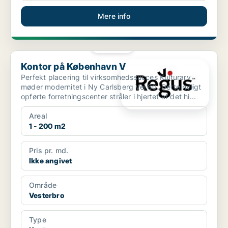
Mere info
PLATIN
Kontor på København V
Kontor på København V
Perfekt placering til virksomhedssucces Kulturarv
møder modernitet i Ny Carlsberg Vej 80. Dette nyligt
opførte forretningscenter stråler i hjertet af det hi...
Areal
1 - 200 m2
Pris pr. md.
Ikke angivet
Område
Vesterbro
Type