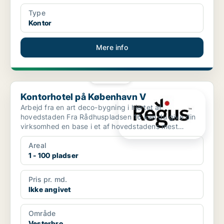
Type
Kontor
Mere info
PLATIN
Kontorhotel på København V
Kontorhotel på København V
Arbejd fra en art deco-bygning i hjertet af
hovedstaden Fra Rådhuspladsen 16 kan du give din
virksomhed en base i et af hovedstadens mest
berømte bygninger....
Areal
1 - 100 pladser
Pris pr. md.
Ikke angivet
Område
Vesterbro