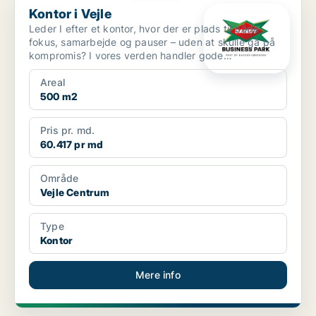
Kontor i Vejle
Leder I efter et kontor, hvor der er plads til både
fokus, samarbejde og pauser – uden at skulle gå på
kompromis? I vores verden handler gode
kontorlokale...
Areal
500 m2
Pris pr. md.
60.417 pr md
Område
Vejle Centrum
Type
Kontor
Mere info