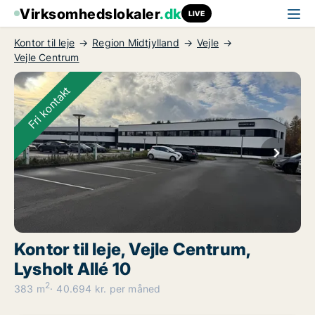
Virksomhedslokaler
.dk
LIVE
Kontor til leje
Region Midtjylland
Vejle
Vejle Centrum
Fri kontakt
Kontor til leje, Vejle Centrum,
Lysholt Allé 10
2
383 m
40.694 kr. per måned