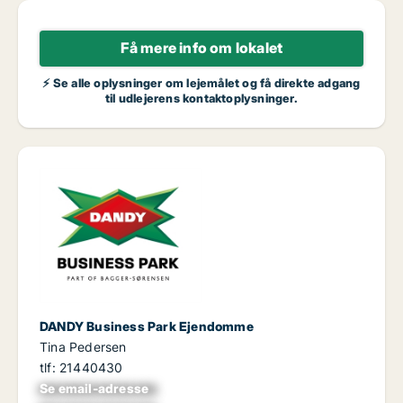
Få mere info om lokalet
⚡ Se alle oplysninger om lejemålet og få direkte adgang
til udlejerens kontaktoplysninger.
DANDY Business Park Ejendomme
Tina Pedersen
tlf: 21440430
Se email-adresse
xxxxxxxxxxxxxxxx