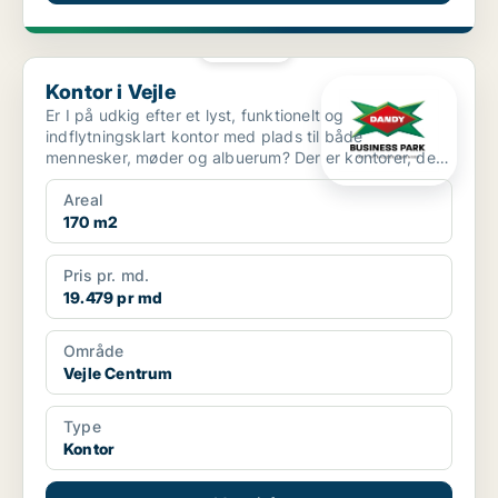
PLATIN
Kontor i Vejle
Kontor i Vejle
Er I på udkig efter et lyst, funktionelt og
indflytningsklart kontor med plads til både
mennesker, møder og albuerum? Der er kontorer, der
bare er kvadrat...
Areal
170 m2
Pris pr. md.
19.479 pr md
Område
Vejle Centrum
Type
Kontor