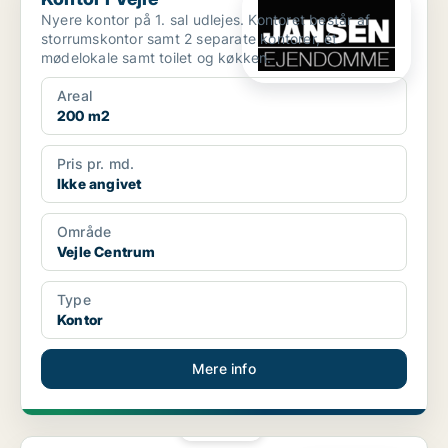
Nyere kontor på 1. sal udlejes. Kontoret består af
storrumskontor samt 2 separate kontorer, ét
mødelokale samt toilet og køkken.
Areal
200 m2
Pris pr. md.
Ikke angivet
Område
Vejle Centrum
Type
Kontor
Mere info
PLATIN
Kontor i Vejle