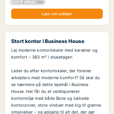
Link til udlejer
xxxxxxxxxxxxxxxx
Læs om udlejer
Stort kontor i Business House
Lej moderne kontorlokaler med karakter og
komfort – 383 m² i stueetagen
Leder du efter kontorlokaler, der forener
arbejdsro med moderne komfort? Så skal du
se nærmere på dette lejemål i Business
House. Her får du et veldisponeret
kontormiljø med både åbne og lukkede
kontorzoner, store vinduer med kig til grønne
omgivelser – og adgang til alt det, der gør