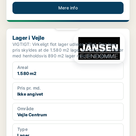
Mere info
PLATIN
Lager i Vejle
Lager i Vejle
VIGTIGT: Virkeligt flot lager udlejes billigt. Den lave
pris skyldes at de 1.580 m2 lager er fordelt på 2 haller
med henholdsvis 890 m2 lager med én rampepor...
Areal
1.580 m2
Pris pr. md.
Ikke angivet
Område
Vejle Centrum
Type
Lager