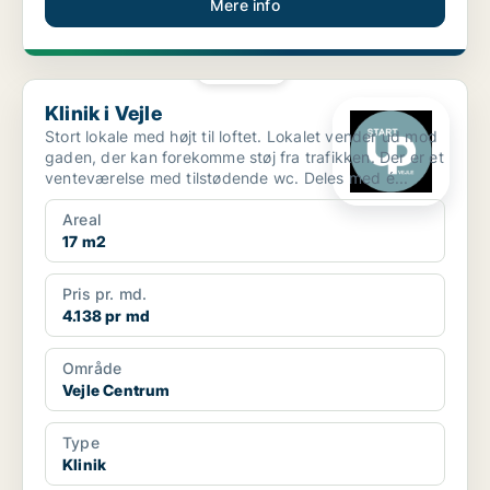
Mere info
PLATIN
Klinik i Vejle
Klinik i Vejle
Stort lokale med højt til loftet. Lokalet vender ud mod
gaden, der kan forekomme støj fra trafikken. Der er et
venteværelse med tilstødende wc. Deles med é...
Areal
17 m2
Pris pr. md.
4.138 pr md
Område
Vejle Centrum
Type
Klinik