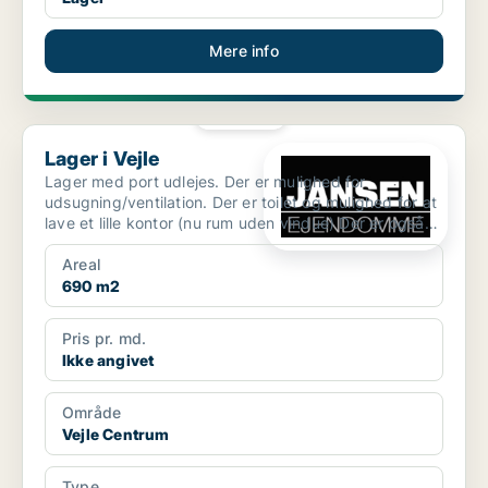
Mere info
PLATIN
Lager i Vejle
Lager i Vejle
Lager med port udlejes. Der er mulighed for
udsugning/ventilation. Der er toilet og mulighed for at
lave et lille kontor (nu rum uden vindue) Der er også
mul...
Areal
690 m2
Pris pr. md.
Ikke angivet
Område
Vejle Centrum
Type