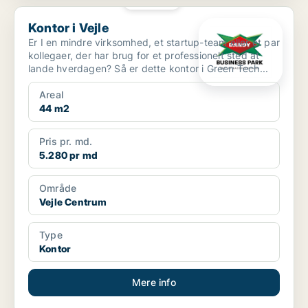
PLATIN
Kontor i Vejle
Kontor i Vejle
Er I en mindre virksomhed, et startup-team eller et par
kollegaer, der har brug for et professionelt sted at
lande hverdagen? Så er dette kontor i Green Tech...
Areal
44 m2
Pris pr. md.
5.280 pr md
Område
Vejle Centrum
Type
Kontor
Mere info