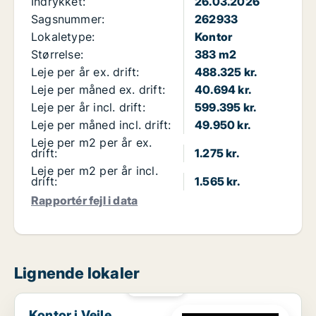
Indrykket:
26.03.2026
Sagsnummer:
262933
Lokaletype:
Kontor
Størrelse:
383 m2
Leje per år ex. drift:
488.325 kr.
Leje per måned ex. drift:
40.694 kr.
Leje per år incl. drift:
599.395 kr.
Leje per måned incl. drift:
49.950 kr.
Leje per m2 per år ex.
drift:
1.275 kr.
Leje per m2 per år incl.
drift:
1.565 kr.
Rapportér fejl i data
Lignende lokaler
PLATIN
Kontor i Vejle
Kontor i Vejle