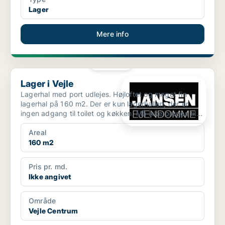
Lager
Mere info
PLATIN
Lager i Vejle
Lager i Vejle
Lagerhal med port udlejes. Højloftet og meget fin
lagerhal på 160 m2. Der er kun lagerhallen, der er
ingen adgang til toilet og køkken. Må ikke bruges til...
Areal
160 m2
Pris pr. md.
Ikke angivet
Område
Vejle Centrum