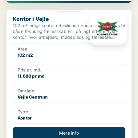
PLATIN
Kontor i Vejle
Kontor i Vejle
102 m² ledigt kontor i Resilience House – med plads til
både fokus og fællesskab Er I på jagt efter et lyst
kontor, hvor arbejdsro, mødeplads og fællesare...
Areal
102 m2
Pris pr. md.
11.688 pr md
Område
Vejle Centrum
Type
Kontor
Mere info