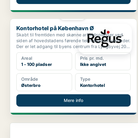
PLATIN
Kontorhotel på København Ø
Kontorhotel på København Ø
Skabt til fremtiden med skønne arbejdspladser ved
siden af hovedstadens førende teknologivirksomheder.
Der er let adgang til byens centrum fra Lyngbyvej 20
t...
Areal
Pris pr. md.
1 - 100 pladser
Ikke angivet
Område
Type
Østerbro
Kontorhotel
Mere info