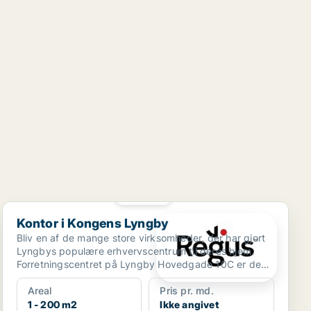
PLATIN
Kontor i Kongens Lyngby
Kontor i Kongens Lyngby
Bliv en af de mange store virksomheder, der har gjort
Lyngbys populære erhvervscentrum til deres hjem.
Forretningscentret på Lyngby Hovedgade 10C er den
mest...
Areal
Pris pr. md.
1 - 200 m2
Ikke angivet