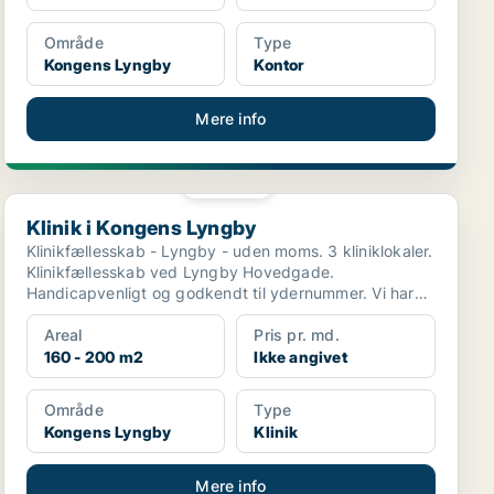
Område
Type
Kongens Lyngby
Kontor
Mere info
PLATIN
Klinik i Kongens Lyngby
Klinik i Kongens Lyngby
Klinikfællesskab - Lyngby - uden moms. 3 kliniklokaler.
Klinikfællesskab ved Lyngby Hovedgade.
Handicapvenligt og godkendt til ydernummer. Vi har
nu ...
Areal
Pris pr. md.
160 - 200 m2
Ikke angivet
Område
Type
Kongens Lyngby
Klinik
Mere info