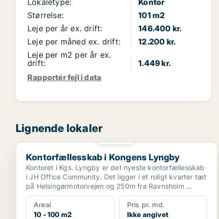
Lokaletype:
Kontor
Størrelse:
101 m2
Leje per år ex. drift:
146.400 kr.
Leje per måned ex. drift:
12.200 kr.
Leje per m2 per år ex.
drift:
1.449 kr.
Rapportér fejl i data
Lignende lokaler
PLATIN
Kontorfællesskab i Kongens Lyngby
Kontorfællesskab i Kongens Lyngby
Kontoret i Kgs. Lyngby er det nyeste kontorfællesskab
i JH Office Community. Det ligger i et roligt kvarter tæt
på Helsingørmotorvejen og 250m fra Ravnsholm ...
Areal
Pris pr. md.
10 - 100 m2
Ikke angivet