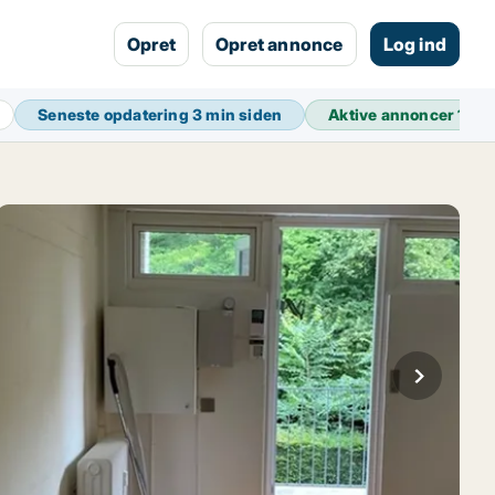
Opret
Opret annonce
Log ind
Seneste opdatering
3 min siden
Aktive annoncer
11.3