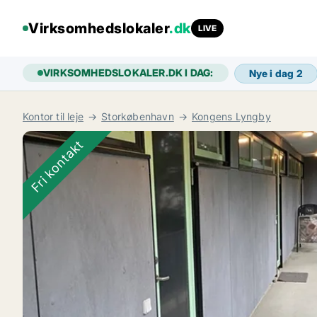
Virksomhedslokaler
.dk
LIVE
VIRKSOMHEDSLOKALER.DK I DAG:
Nye i dag
2
Kontor til leje
Storkøbenhavn
Kongens Lyngby
Fri kontakt