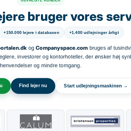
UDVALGTE KUNDER
jere bruger vores ser
+150.000 lejere i databasen
+1.400 udlejninger årligt
ortalen.dk
Companyspace.com
og
bruges af tusindvi
ere, investorer og kontorhoteller, der ønsker høj synl
henvendelser og mindre tomgang.
nu
Find lejer nu
Start udlejningsmaskinen →