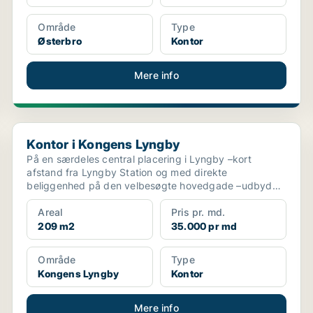
Område
Type
Østerbro
Kontor
Mere info
Kontor i Kongens Lyngby
Kontor i Kongens Lyngby
På en særdeles central placering i Lyngby –kort
afstand fra Lyngby Station og med direkte
beliggenhed på den velbesøgte hovedgade –udbydes
dette karakterfuld...
Areal
Pris pr. md.
209 m2
35.000 pr md
Område
Type
Kongens Lyngby
Kontor
Mere info