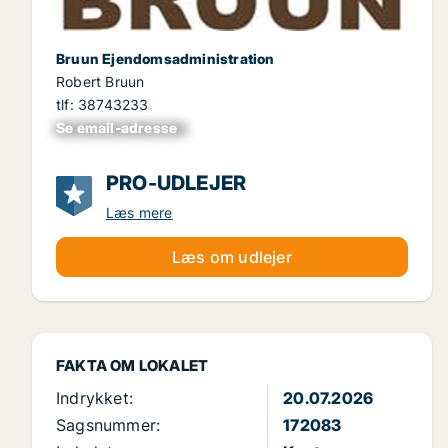
Bruun Ejendomsadministration
Robert Bruun
tlf: 38743233
Se email-adresse
xxxxxxxxxxxxxxxx
PRO-UDLEJER
Læs mere
Læs om udlejer
FAKTA OM LOKALET
Indrykket:
20.07.2026
Sagsnummer:
172083