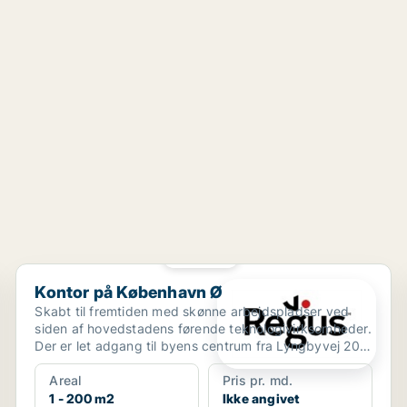
PLATIN
Kontor på København Ø
Kontor på København Ø
Skabt til fremtiden med skønne arbejdspladser ved
siden af hovedstadens førende teknologivirksomheder.
Der er let adgang til byens centrum fra Lyngbyvej 20
t...
Areal
Pris pr. md.
1 - 200 m2
Ikke angivet