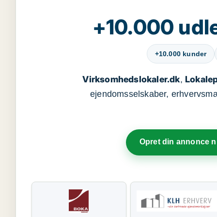
+10.000 udle
+10.000 kunder
Virksomhedslokaler.dk
Lokalep
,
ejendomsselskaber, erhvervsmægl
Opret din annonce 