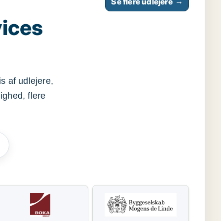
Se flere udlejere
→
vices
s af udlejere,
ighed, flere