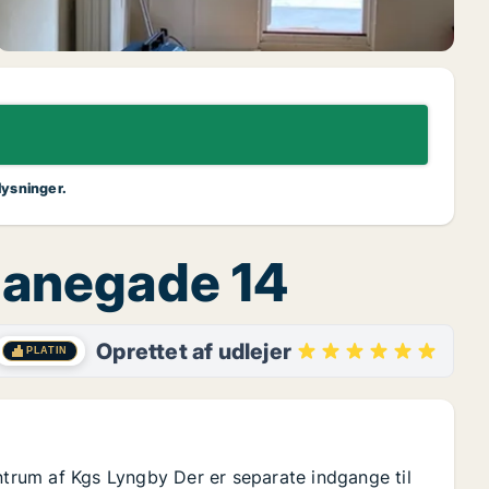
lysninger.
nbanegade 14
Oprettet af udlejer
PLATIN
entrum af Kgs Lyngby Der er separate indgange til