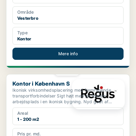
Område
Vesterbro
Type
Kontor
Mere info
PLATIN
Kontor i København S
Kontor i København S
Ikonisk virksomhedsplacering med fremragende
transportforbindelser Sigt højt med en fornem
arbejdsplads i en ikonisk bygning. Nyd godt af
Ørestads beliggenh...
Areal
1 - 200 m2
Pris pr. md.