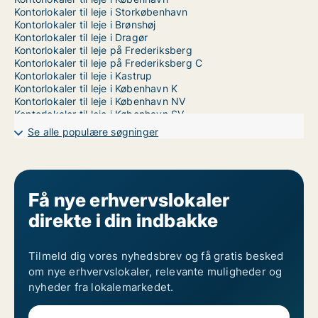
Kontorlokaler til leje i Storkøbenhavn
Kontorlokaler til leje i Brønshøj
Kontorlokaler til leje i Dragør
Kontorlokaler til leje på Frederiksberg
Kontorlokaler til leje på Frederiksberg C
Kontorlokaler til leje i Kastrup
Kontorlokaler til leje i København K
Kontorlokaler til leje i København NV
Kontorlokaler til leje i København SV
Kontorlokaler til leje i Nordhavn
Se alle populære søgninger
Kontorlokaler til leje på Nørrebro
Kontorlokaler til leje i Valby
Kontorlokaler til leje i Vanløse
Kontorlokaler til leje på Vesterbro
Kontorlokaler til leje i Ørestad
Få nye erhvervslokaler
Kontorlokaler til leje på Østerbro
direkte i din indbakke
Tilmeld dig vores nyhedsbrev og få gratis besked
om nye erhvervslokaler, relevante muligheder og
nyheder fra lokalemarkedet.