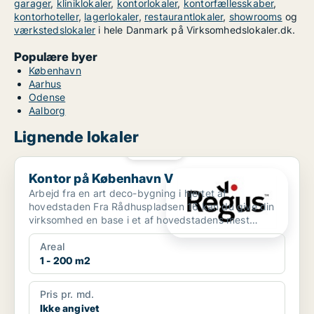
garager
,
kliniklokaler
,
kontorlokaler
,
kontorfællesskaber
,
kontorhoteller
,
lagerlokaler
,
restaurantlokaler
,
showrooms
og
værkstedslokaler
i hele Danmark på Virksomhedslokaler.dk.
Populære byer
København
Aarhus
Odense
Aalborg
Lignende lokaler
PLATIN
Kontor på København V
Kontor på København V
Arbejd fra en art deco-bygning i hjertet af
hovedstaden Fra Rådhuspladsen 16 kan du give din
virksomhed en base i et af hovedstadens mest
berømte bygninger....
Areal
1 - 200 m2
Pris pr. md.
Ikke angivet