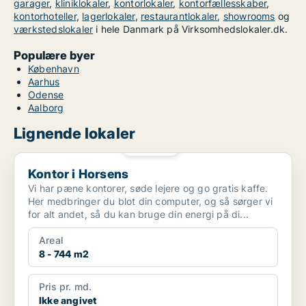
garager
,
kliniklokaler
,
kontorlokaler
,
kontorfællesskaber
,
kontorhoteller
,
lagerlokaler
,
restaurantlokaler
,
showrooms
og
værkstedslokaler
i hele Danmark på Virksomhedslokaler.dk.
Populære byer
København
Aarhus
Odense
Aalborg
Lignende lokaler
PLATIN
Kontor i Horsens
Kontor i Horsens
Vi har pæne kontorer, søde lejere og go gratis kaffe.
Her medbringer du blot din computer, og så sørger vi
for alt andet, så du kan bruge din energi på di...
Areal
8 - 744 m2
Pris pr. md.
Ikke angivet