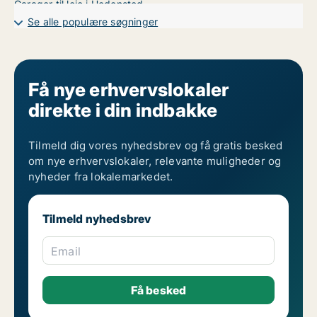
Garager til leje i Hedensted
Kontorlokaler til leje i Randers
Se alle populære søgninger
Kontorlokaler til leje i Vejle
Kontorlokaler til leje i Århus
Få nye erhvervslokaler
direkte i din indbakke
Tilmeld dig vores nyhedsbrev og få gratis besked
om nye erhvervslokaler, relevante muligheder og
nyheder fra lokalemarkedet.
Tilmeld nyhedsbrev
Email