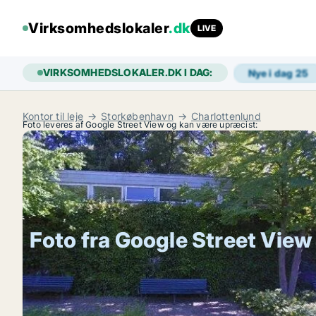
Virksomhedslokaler
.dk
LIVE
VIRKSOMHEDSLOKALER.DK I DAG:
Nye i dag
25
Kontor til leje
Storkøbenhavn
Charlottenlund
Foto leveres af Google Street View og kan være upræcist:
Foto fra Google Street View