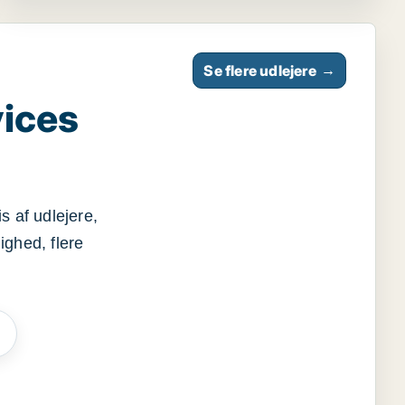
Se flere udlejere
→
vices
s af udlejere,
ighed, flere