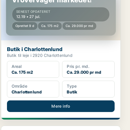
SENEST OPDATERET
12.19 • 27 jul.
Oprettet 9 d
Ca. 175 m2
Ca. 29.000 pr md
Butik i Charlottenlund
Butik til leje i 2920 Charlottenlund
Areal
Pris pr. md.
Ca. 175 m2
Ca. 29.000 pr md
Område
Type
Charlottenlund
Butik
Mere info
Erhvervslokaler i Charlottenlund