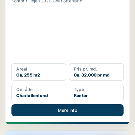
Kontor til leje i 2920 Charlottenlund
Areal
Pris pr. md.
Ca. 255 m2
Ca. 32.000 pr md
Område
Type
Charlottenlund
Kontor
Mere info
Butik i Charlottenlund