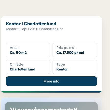
Kontor i Charlottenlund
Kontor i Charlottenlund
Kontor til leje i 2920 Charlottenlund
Areal
Pris pr. md.
Ca. 50 m2
Ca. 17.500 pr md
Område
Type
Charlottenlund
Kontor
Mere info
Butik i Charlottenlund
Vi overvåger markedet!