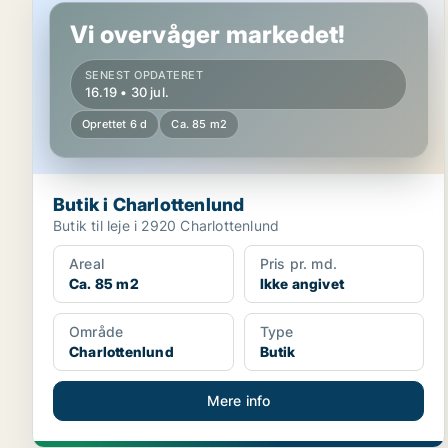
Vi overvåger markedet!
SENEST OPDATERET
16.19 • 30 jul.
Oprettet 6 d
Ca. 85 m2
Butik i Charlottenlund
Butik til leje i 2920 Charlottenlund
Areal
Pris pr. md.
Ca. 85 m2
Ikke angivet
Område
Type
Charlottenlund
Butik
Mere info