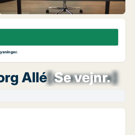
lysninger.
org Allé
[xxxxxxxx]
Se vejnr.