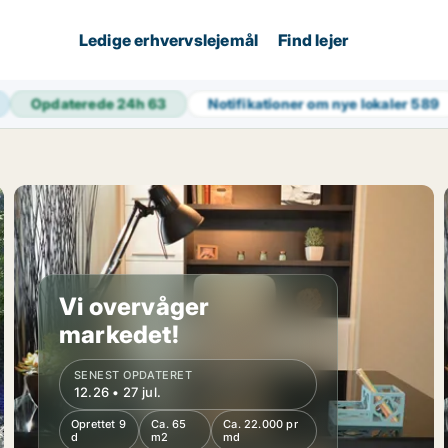
Ledige erhvervslejemål
Find lejer
Opdaterede 24h
63
Notifikationer om nye lokaler
589
Vi overvåger
markedet!
SENEST OPDATERET
12.26 • 27 jul.
Oprettet 9
Ca. 65
Ca. 22.000 pr
d
m2
md