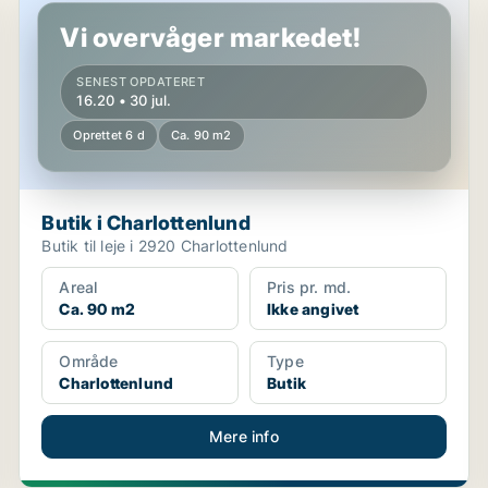
Vi overvåger markedet!
SENEST OPDATERET
16.20 • 30 jul.
Oprettet 6 d
Ca. 90 m2
Butik i Charlottenlund
Butik til leje i 2920 Charlottenlund
Areal
Pris pr. md.
Ca. 90 m2
Ikke angivet
Område
Type
Charlottenlund
Butik
Mere info