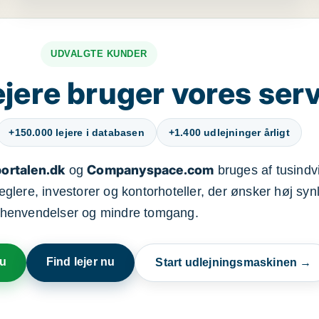
UDVALGTE KUNDER
jere bruger vores ser
+150.000 lejere i databasen
+1.400 udlejninger årligt
ortalen.dk
Companyspace.com
og
bruges af tusindvi
ere, investorer og kontorhoteller, der ønsker høj synl
henvendelser og mindre tomgang.
nu
Find lejer nu
Start udlejningsmaskinen →