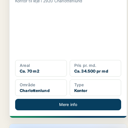
Kontor til leje i 2920 Charlottenlund
Areal
Pris pr. md.
Ca. 70 m2
Ca. 34.500 pr md
Område
Type
Charlottenlund
Kontor
Mere info
Butik i Charlottenlund