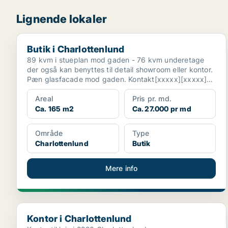
Lignende lokaler
Butik i Charlottenlund
Butik i Charlottenlund
89 kvm i stueplan mod gaden - 76 kvm underetage
der også kan benyttes til detail showroom eller kontor.
Pæn glasfacade mod gaden. Kontakt[xxxxx][xxxxx]
Der...
Areal
Pris pr. md.
Ca. 165 m2
Ca. 27.000 pr md
Område
Type
Charlottenlund
Butik
Mere info
Kontor i Charlottenlund
Kontor i Charlottenlund