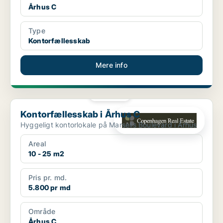
Århus C
Type
Kontorfællesskab
Mere info
PLATIN
Kontorfællesskab i Århus C
Kontorfællesskab i Århus C
Hyggeligt kontorlokale på Marselis Boulevard i Århus
Areal
10 - 25 m2
Pris pr. md.
5.800 pr md
Område
Århus C