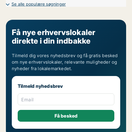
Kontorlokaler til leje i Århus N
Se alle populære søgninger
Kontorlokaler til leje i Århus V
Få nye erhvervslokaler
direkte i din indbakke
Tilmeld dig vores nyhedsbrev og få gratis besked
om nye erhvervslokaler, relevante muligheder og
nyheder fra lokalemarkedet.
Tilmeld nyhedsbrev
Email