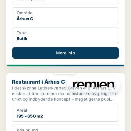
Område
Århus C
Type
Butik
Mere info
PLATIN
Restaurant i Århus C
Restaurant i Århus C
I det skønne Latinerkvarter; Graven 4-6, Aarhus C. Vi
ønsker at transformere denne historiske bygning, til et
unikt og indbydende koncept – meget gerne publ...
Areal
195 - 650 m2
Pris pr. md.