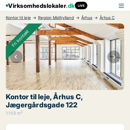
Virksomhedslokaler
.dk
LIVE
Kontor til leje
Region Midtjylland
Århus
Århus C
Fri kontakt
Kontor til leje, Århus C,
Jægergårdsgade 122
2
1.103 m