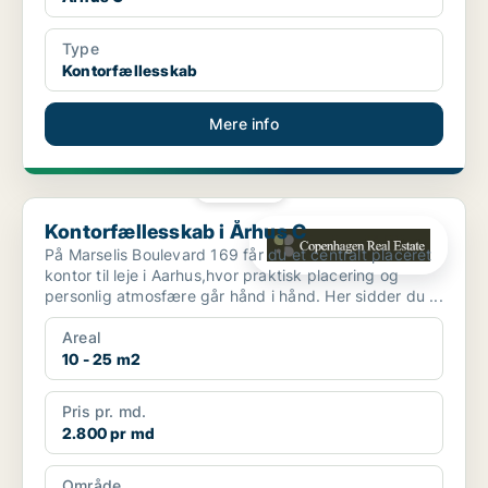
Type
Kontorfællesskab
Mere info
PLATIN
Kontorfællesskab i Århus C
Kontorfællesskab i Århus C
På Marselis Boulevard 169 får du et centralt placeret
kontor til leje i Aarhus,hvor praktisk placering og
personlig atmosfære går hånd i hånd. Her sidder du ...
Areal
10 - 25 m2
Pris pr. md.
2.800 pr md
Område