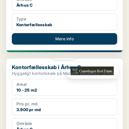
Århus C
Type
Kontorfællesskab
Mere info
PLATIN
Kontorfællesskab i Århus C
Kontorfællesskab i Århus C
Hyggeligt kontorlokale på Marselis Boulevard i Århus
Areal
10 - 25 m2
Pris pr. md.
3.900 pr md
Område