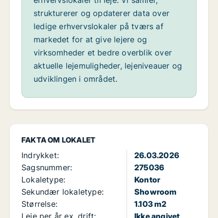
erhvervslokaler til leje. Vi samler,
strukturerer og opdaterer data over
ledige erhvervslokaler på tværs af
markedet for at give lejere og
virksomheder et bedre overblik over
aktuelle lejemuligheder, lejeniveauer og
udviklingen i området.
FAKTA OM LOKALET
Indrykket:
26.03.2026
Sagsnummer:
275036
Lokaletype:
Kontor
Sekundær lokaletype:
Showroom
Størrelse:
1.103 m2
Leje per år ex. drift:
Ikke angivet