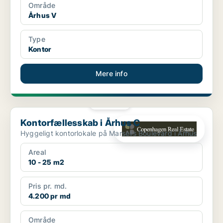
Område
Århus V
Type
Kontor
Mere info
PLATIN
Kontorfællesskab i Århus C
Kontorfællesskab i Århus C
Hyggeligt kontorlokale på Marselis Boulevard i Århus
Areal
10 - 25 m2
Pris pr. md.
4.200 pr md
Område