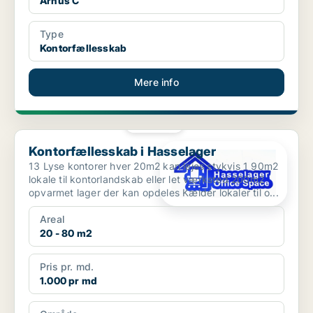
Århus C
Type
Kontorfællesskab
Mere info
PLATIN
Kontorfællesskab i Hasselager
Kontorfællesskab i Hasselager
13 Lyse kontorer hver 20m2 kan lejes stykvis 1 90m2
lokale til kontorlandskab eller let værksted 200m2
opvarmet lager der kan opdeles Kælder lokaler til o...
Areal
20 - 80 m2
Pris pr. md.
1.000 pr md