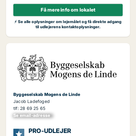
Få mere info om lokalet
⚡ Se alle oplysninger om lejemålet og få direkte adgang
til udlejerens kontaktoplysninger.
Byggeselskab Mogens de Linde
Jacob Ladefoged
tlf: 28 69 25 65
Se email-adresse
xxxxxxxxxxxxxxxx
PRO-UDLEJER