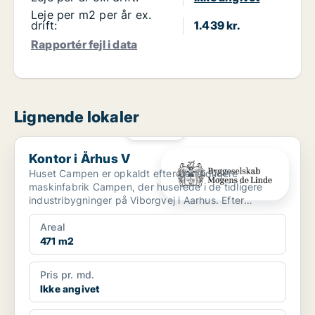
Leje per m2 per år ex.
drift:
1.439 kr.
Rapportér fejl i data
Lignende lokaler
PLATIN
Kontor i Århus V
Kontor i Århus V
Huset Campen er opkaldt efter den tidligere
maskinfabrik Campen, der huserede i de tidligere
industribygninger på Viborgvej i Aarhus. Efter
omfattende istand...
Areal
471 m2
Pris pr. md.
Ikke angivet