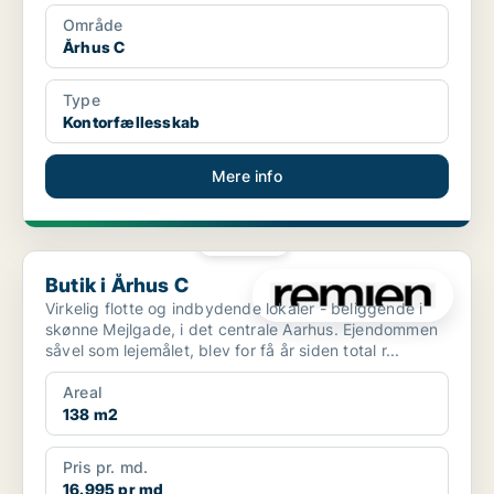
Område
Århus C
Type
Kontorfællesskab
Mere info
PLATIN
Butik i Århus C
Butik i Århus C
Virkelig flotte og indbydende lokaler - beliggende i
skønne Mejlgade, i det centrale Aarhus. Ejendommen
såvel som lejemålet, blev for få år siden total r...
Areal
138 m2
Pris pr. md.
16.995 pr md