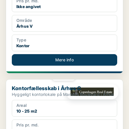
Pris pr. md.
Ikke angivet
Område
Århus V
Type
Kontor
Mere info
PLATIN
Kontorfællesskab i Århus C
Kontorfællesskab i Århus C
Hyggeligt kontorlokale på Marselis Boulevard i Århus
Areal
10 - 25 m2
Pris pr. md.