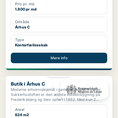
Pris pr. md.
1.800 pr md
Område
Århus C
Type
Kontorfællesskab
Mere info
PLATIN
Butik i Århus C
Butik i Århus C
Moderne erhvervslejemål i gammelt industrikvarter
Sukkerhustoften er den ældste industribygning på
Frederiksbjerg og blev opført i 1852. Med kun 2
minutte...
Areal
624 m2