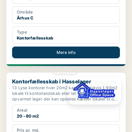
Område
Århus C
Type
Kontorfællesskab
Mere info
PLATIN
Kontorfællesskab i Hasselager
Kontorfællesskab i Hasselager
13 Lyse kontorer hver 20m2 kan lejes stykvis 1 90m2
lokale til kontorlandskab eller let værksted 200m2
opvarmet lager der kan opdeles Kælder lokaler til o...
Areal
20 - 80 m2
Pris pr. md.