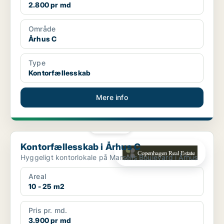
2.800 pr md
Område
Århus C
Type
Kontorfællesskab
Mere info
PLATIN
Kontorfællesskab i Århus C
Kontorfællesskab i Århus C
Hyggeligt kontorlokale på Marselis Boulevard i Århus
Areal
10 - 25 m2
Pris pr. md.
3.900 pr md