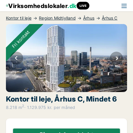
Virksomhedslokaler
.dk
LIVE
Kontor til leje
Region Midtjylland
Århus
Århus C
Fri kontakt
Kontor til leje, Århus C, Mindet 6
2
8.218 m
1.129.975 kr. per måned