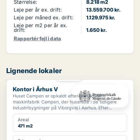
Størrelse:
8.218 m2
Leje per år ex. drift:
13.559.700 kr.
Leje per måned ex. drift:
1.129.975 kr.
Leje per m2 per år ex.
drift:
1.650 kr.
Rapportér fejl i data
Lignende lokaler
PLATIN
Kontor i Århus V
Kontor i Århus V
Huset Campen er opkaldt efter den tidligere
maskinfabrik Campen, der huserede i de tidligere
industribygninger på Viborgvej i Aarhus. Efter
omfattende istand...
Areal
471 m2