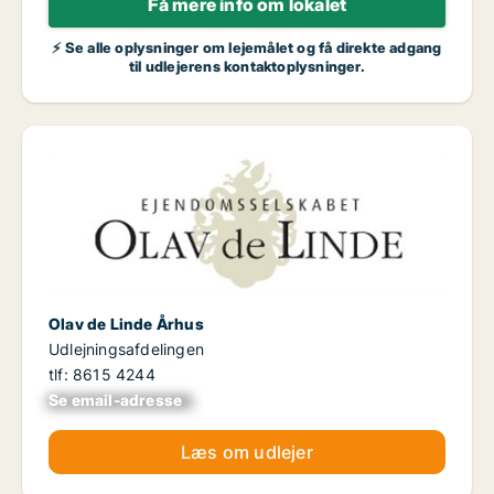
Få mere info om lokalet
⚡ Se alle oplysninger om lejemålet og få direkte adgang
til udlejerens kontaktoplysninger.
Olav de Linde Århus
Udlejningsafdelingen
tlf: 8615 4244
Se email-adresse
xxxxxxxxxxxxxxxx
Læs om udlejer