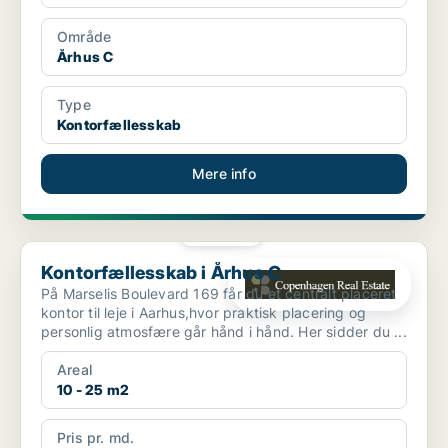
Område
Århus C
Type
Kontorfællesskab
Mere info
PLATIN
Kontorfællesskab i Århus C
Kontorfællesskab i Århus C
På Marselis Boulevard 169 får du et centralt placeret
kontor til leje i Aarhus,hvor praktisk placering og
personlig atmosfære går hånd i hånd. Her sidder du ...
Areal
10 - 25 m2
Pris pr. md.