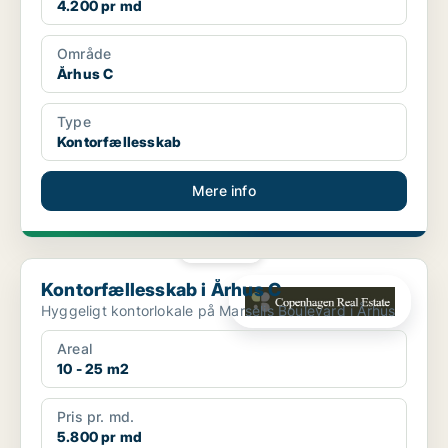
4.200 pr md
Område
Århus C
Type
Kontorfællesskab
Mere info
PLATIN
Kontorfællesskab i Århus C
Kontorfællesskab i Århus C
Hyggeligt kontorlokale på Marselis Boulevard i Århus
Areal
10 - 25 m2
Pris pr. md.
5.800 pr md