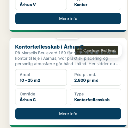
Århus V
Kontor
Mere info
PLATIN
Kontorfællesskab i Århus C
Kontorfællesskab i Århus C
På Marselis Boulevard 169 får du et centralt placeret
kontor til leje i Aarhus,hvor praktisk placering og
personlig atmosfære går hånd i hånd. Her sidder du ...
Areal
Pris pr. md.
10 - 25 m2
2.800 pr md
Område
Type
Århus C
Kontorfællesskab
Mere info