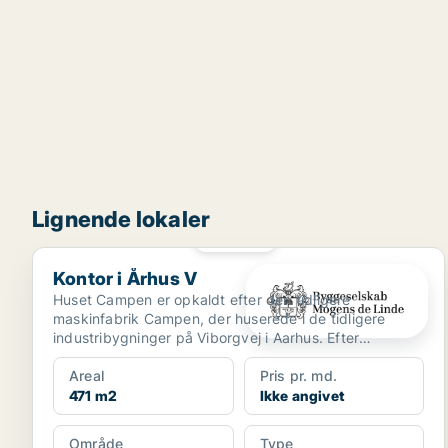
Lignende lokaler
PLATIN
Kontor i Århus V
Kontor i Århus V
Huset Campen er opkaldt efter den tidligere
maskinfabrik Campen, der huserede i de tidligere
industribygninger på Viborgvej i Aarhus. Efter
omfattende istand...
Areal
Pris pr. md.
471 m2
Ikke angivet
Område
Type