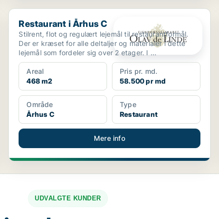
Restaurant i Århus C
Restaurant i Århus C
Stilrent, flot og regulært lejemål til restaurantformål.
Der er kræset for alle deltaljer og materialer i dette
lejemål som fordeler sig over 2 etager. I ...
Areal
Pris pr. md.
468 m2
58.500 pr md
Område
Type
Århus C
Restaurant
Mere info
UDVALGTE KUNDER