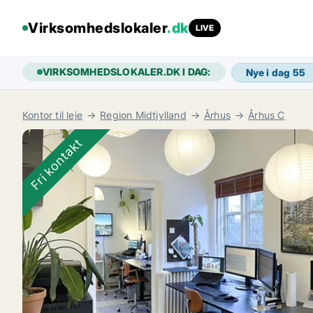
Virksomhedslokaler
.dk
LIVE
VIRKSOMHEDSLOKALER.DK I DAG:
Nye i dag
55
Kontor til leje
Region Midtjylland
Århus
Århus C
Fri kontakt