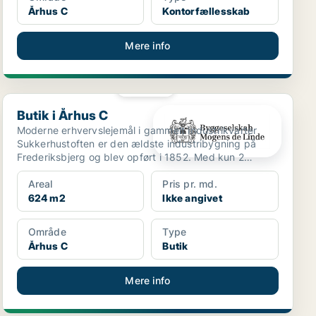
Århus C
Kontorfællesskab
Mere info
PLATIN
Butik i Århus C
Butik i Århus C
Moderne erhvervslejemål i gammelt industrikvarter
Sukkerhustoften er den ældste industribygning på
Frederiksbjerg og blev opført i 1852. Med kun 2
minutte...
Areal
Pris pr. md.
624 m2
Ikke angivet
Område
Type
Århus C
Butik
Mere info