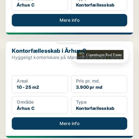
Århus C
Kontorfællesskab
Mere info
PLATIN
Kontorfællesskab i Århus C
Kontorfællesskab i Århus C
Hyggeligt kontorlokale på Marselis Boulevard i Århus
Areal
Pris pr. md.
10 - 25 m2
3.900 pr md
Område
Type
Århus C
Kontorfællesskab
Mere info