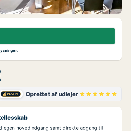
lysninger.
E
Oprettet af udlejer
PLATIN
fællesskab
d egen hovedindgang samt direkte adgang til