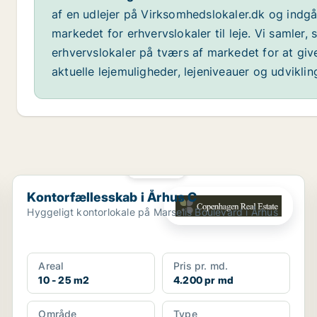
af en udlejer på Virksomhedslokaler.dk og indg
markedet for erhvervslokaler til leje. Vi samler,
erhvervslokaler på tværs af markedet for at giv
aktuelle lejemuligheder, lejeniveauer og udvikli
PLATIN
Kontorfællesskab i Århus C
Kontorfællesskab i Århus C
Hyggeligt kontorlokale på Marselis Boulevard i Århus
Areal
Pris pr. md.
10 - 25 m2
4.200 pr md
Område
Type