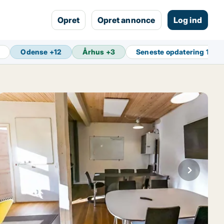
Opret
Opret annonce
Log ind
Odense
+
12
Århus
+
3
Seneste opdatering
1 min