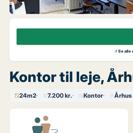
⚡ Se alle
Kontor til leje, År
24m2
7.200 kr.
Kontor
Århus