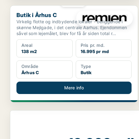
PLATIN
Butik i Århus C
Butik i Århus C
Virkelig flotte og indbydende lokaler - beliggende i
skønne Mejlgade, i det centrale Aarhus. Ejendommen
såvel som lejemålet, blev for få år siden total r...
Areal
Pris pr. md.
138 m2
16.995 pr md
Område
Type
Århus C
Butik
Mere info