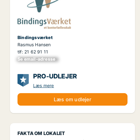
Bindingsværket
Rasmus Hansen
tlf: 21 62 91 11
Se email-adresse
xxxxxxxxxxxxxxxx
PRO-UDLEJER
Læs mere
Læs om udlejer
FAKTA OM LOKALET