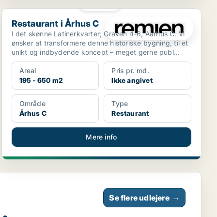
PLATIN
Restaurant i Århus C
Restaurant i Århus C
I det skønne Latinerkvarter; Graven 4-6, Aarhus C. Vi
ønsker at transformere denne historiske bygning, til et
unikt og indbydende koncept – meget gerne publ...
Areal
Pris pr. md.
195 - 650 m2
Ikke angivet
Område
Type
Århus C
Restaurant
Mere info
Se flere udlejere
→