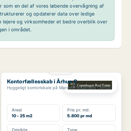
år som en del af vores løbende overvågning af
 strukturerer og opdaterer data over ledige
e lejere og virksomheder et bedre overblik over
ngen i området.
PLATIN
Kontorfællesskab i Århus C
Kontorfællesskab i Århus C
Hyggeligt kontorlokale på Marselis Boulevard i Århus
Areal
Pris pr. md.
10 - 25 m2
5.800 pr md
Område
Type