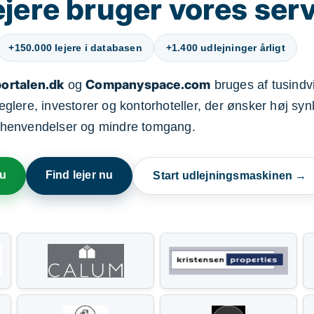
jere bruger vores ser
+150.000 lejere i databasen
+1.400 udlejninger årligt
ortalen.dk
Companyspace.com
og
bruges af tusindvi
ere, investorer og kontorhoteller, der ønsker høj synl
henvendelser og mindre tomgang.
nu
Find lejer nu
Start udlejningsmaskinen →