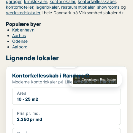
garager
,
kliniklokaler
,
kontorlokaler
,
kontorfællesskaber
,
kontorhoteller
,
lagerlokaler
,
restaurantlokaler
,
showrooms
og
værkstedslokaler
i hele Danmark på Virksomhedslokaler.dk.
Populære byer
København
Aarhus
Odense
Aalborg
Lignende lokaler
PLATIN
Kontorfællesskab i Randers C
Kontorfællesskab i Randers C
Moderne kontorlokaler på Lille Voldgade 9 i Randers
Areal
10 - 25 m2
Pris pr. md.
2.350 pr md