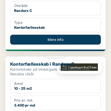
Område
Randers C
Type
Kontorfællesskab
Mere info
PLATIN
Kontorfællesskab i Randers C
Kontorfællesskab i Randers C
Kontorlokaler på Vestergade 10B i Randers med
fleksible vilkår
Areal
10 - 25 m2
Pris pr. md.
3.400 pr md