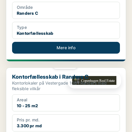
Område
Randers C
Type
Kontorfællesskab
Mere info
PLATIN
Kontorfællesskab i Randers C
Kontorfællesskab i Randers C
Kontorlokaler på Vestergade 10B i Randers med
fleksible vilkår
Areal
10 - 25 m2
Pris pr. md.
3.300 pr md