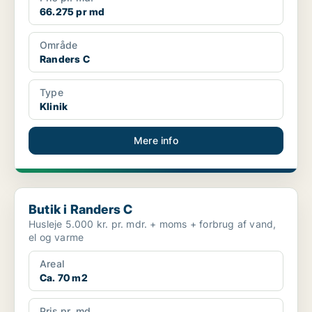
66.275 pr md
Område
Randers C
Type
Klinik
Mere info
Butik i Randers C
Butik i Randers C
Husleje 5.000 kr. pr. mdr. + moms + forbrug af vand,
el og varme
Areal
Ca. 70 m2
Pris pr. md.