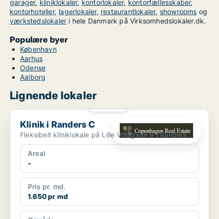
garager
,
kliniklokaler
,
kontorlokaler
,
kontorfællesskaber
,
kontorhoteller
,
lagerlokaler
,
restaurantlokaler
,
showrooms
og
værkstedslokaler
i hele Danmark på Virksomhedslokaler.dk.
Populære byer
København
Aarhus
Odense
Aalborg
Lignende lokaler
PLATIN
Klinik i Randers C
Klinik i Randers C
Fleksibelt kliniklokale på Lille Voldgade 9 i Randers
Areal
-
Pris pr. md.
1.650 pr md