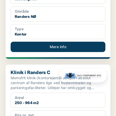
Område
Randers NØ
Type
Kontor
Mere info
Klinik i Randers C
Klinik i Randers C
Momsfrit klinik-/kontorlejemål udlejes i absolut
centrum af Randers lige ved busterminalen og
parkeringsfaciliteter. Udlejer har ombygget og
nyindrettet d...
Areal
250 - 964 m2
Pris pr. md.