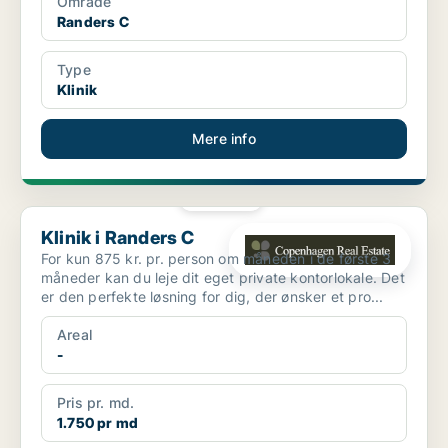
Område
Randers C
Type
Klinik
Mere info
PLATIN
Klinik i Randers C
Klinik i Randers C
For kun 875 kr. pr. person om måneden i de første 3
måneder kan du leje dit eget private kontorlokale. Det
er den perfekte løsning for dig, der ønsker et pro...
Areal
-
Pris pr. md.
1.750 pr md