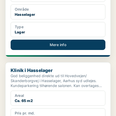
Område
Hasselager
Type
Lager
Mere info
Klinik i Hasselager
Klinik i Hasselager
God beliggenhed direkte ud til Hovedvejen/
Skanderborgvej i Hasselager, Aarhus syd udlejes.
Kundeparkering tilhørende salonen. Kan overtages
med eller uden i...
Areal
Ca. 65 m2
Pris pr. md.