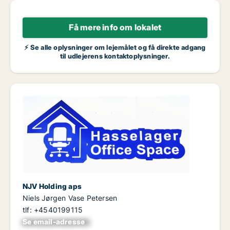
Få mere info om lokalet
⚡ Se alle oplysninger om lejemålet og få direkte adgang
til udlejerens kontaktoplysninger.
NJV Holding aps
Niels Jørgen Vase Petersen
tlf: +4540199115
Se email-adresse
xxxxxxxxxxxxxxxx