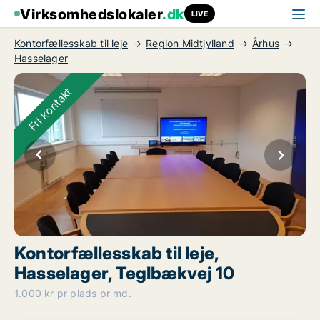
Virksomhedslokaler
.dk
LIVE
Kontorfællesskab til leje
Region Midtjylland
Århus
Hasselager
Fri kontakt
Kontorfællesskab til leje,
Hasselager, Teglbækvej 10
1.000 kr pr plads pr md.