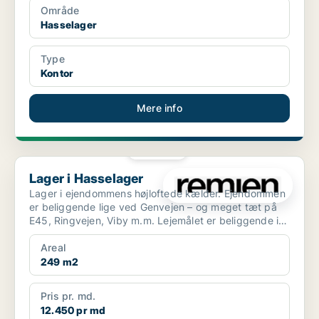
Område
Hasselager
Type
Kontor
Mere info
PLATIN
Lager i Hasselager
Lager i Hasselager
Lager i ejendommens højloftede kælder. Ejendommen
er beliggende lige ved Genvejen – og meget tæt på
E45, Ringvejen, Viby m.m. Lejemålet er beliggende i
ej...
Areal
249 m2
Pris pr. md.
12.450 pr md