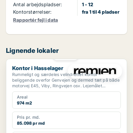
Antal arbejdspladser:
1 - 12
Kontorstørrelser:
fra 1 til 4 pladser
Rapportér fejl i data
Lignende lokaler
PLATIN
Kontor i Hasselager
Kontor i Hasselager
Rummeligt og særdeles velindrettet kontor –
beliggende overfor Genvejen og dermed tæt på både
motorvej E45, Viby, Ringvejen osv. Lejemålet
indeholder bl.a...
Areal
974 m2
Pris pr. md.
85.098 pr md