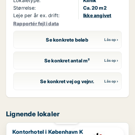
Lokaletype:
Klinik
Størrelse:
Ca. 20 m2
Leje per år ex. drift:
Ikke angivet
Rapportér fejl i data
Se konkrete beløb
Se konkret antal m²
Se konkret vej og vejnr.
Lignende lokaler
PLATIN
Kontorhotel i København K
Kontorhotel i København K