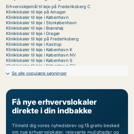
Erhvervslejemål til leje på Frederiksberg C
Kliniklokaler til leje på Amager
Kliniklokaler til leje i København
Kliniklokaler til leje i Storkøbenhavn
Kliniklokaler til leje i Brønshøj
Kliniklokaler til leje i Dragør
Kliniklokaler til leje på Frederiksberg
Kliniklokaler til leje i Kastrup
Kliniklokaler til leje i København K
Kliniklokaler til leje i København NV
Kliniklokaler til leje i København S
Kliniklokaler til leje i København SV
Kliniklokaler til leje i Nordhavn
Se alle populære søgninger
Kliniklokaler til leje på Nørrebro
Kliniklokaler til leje i Valby
Kliniklokaler til leje i Vanløse
Kliniklokaler til leje på Vesterbro
Kliniklokaler til leje i Ørestad
Få nye erhvervslokaler
Kliniklokaler til leje på Østerbro
direkte i din indbakke
Tilmeld dig vores nyhedsbrev og få gratis besked
om nye erhvervslokaler, relevante muligheder og