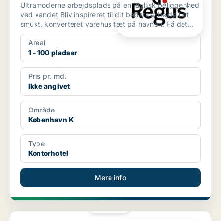
Ultramoderne arbejdsplads på en idyllisk beliggenhed
ved vandet Bliv inspireret til dit bedste arbejde i et
smukt, konverteret varehus tæt på havnen. Få det...
Areal
1 - 100 pladser
Pris pr. md.
Ikke angivet
Område
København K
Type
Kontorhotel
Mere info
PLATIN
Kontorhotel på Frederiksberg C