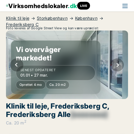
Virksomhedslokaler
.dk
LIVE
Klinik til leje
Storkøbenhavn
København
Frederiksberg C
Foto leveres af Google Street View og kan være upræcist:
Vi overvåger
markedet!
SENEST OPDATERET
01.01 • 27 mar.
Oprettet 4 mo
Ca. 20 m2
Klinik til leje, Frederiksberg C,
Frederiksberg Alle
[xxxxxxxx]
2
Ca. 20 m