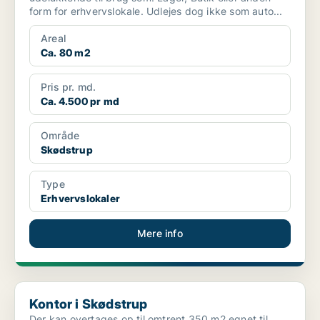
form for erhvervslokale. Udlejes dog ikke som auto...
Areal
Ca. 80 m2
Pris pr. md.
Ca. 4.500 pr md
Område
Skødstrup
Type
Erhvervslokaler
Mere info
Kontor i Skødstrup
Kontor i Skødstrup
Der kan overtages op til omtrent 350 m2 egnet til