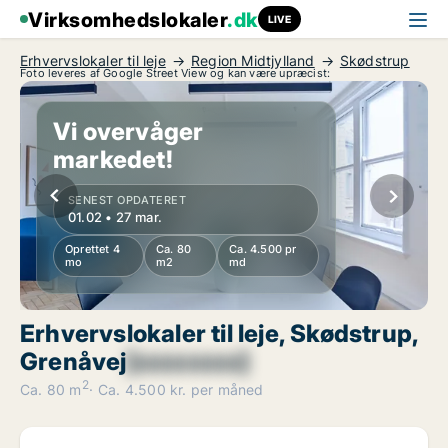
Virksomhedslokaler
.dk
LIVE
Erhvervslokaler til leje
Region Midtjylland
Skødstrup
Foto leveres af Google Street View og kan være upræcist:
Vi overvåger
markedet!
SENEST OPDATERET
01.02 • 27 mar.
Oprettet 4
Ca. 80
Ca. 4.500 pr
mo
m2
md
Erhvervslokaler til leje, Skødstrup,
Grenåvej
[xxxxxxxx]
2
Ca. 80 m
Ca. 4.500 kr. per måned