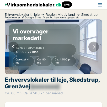
Virksomhedslokaler
.dk
LIVE
Erhvervslokaler til leje
Region Midtjylland
Skødstrup
Foto leveres af Google Street View og kan være upræcist:
Vi overvåger
markedet!
SENEST OPDATERET
01.02 • 27 mar.
Oprettet 4
Ca. 80
Ca. 4.500 pr
mo
m2
md
Erhvervslokaler til leje, Skødstrup,
Grenåvej
[xxxxxxxx]
2
Ca. 80 m
Ca. 4.500 kr. per måned