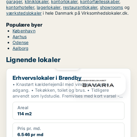
garager
,
kliniklokaler
,
kontorlokaler
,
kontorfællesskaber
,
kontorhoteller
,
lagerlokaler
,
restaurantlokaler
,
showrooms
og
værkstedslokaler
i hele Danmark på Virksomhedslokaler.dk.
Populære byer
København
Aarhus
Odense
Aalborg
Lignende lokaler
PLATIN
Erhvervslokaler i Brøndby
Erhvervslokaler i Brøndby
• Knastørt kælderlejemål med vinduer og egen
adgang. • Tekøkken, toilet og brus. • Tidligere
anvendt som lydstudie. Fremvises med kort varsel -
ogs...
Areal
114 m2
Pris pr. md.
6.546 pr md