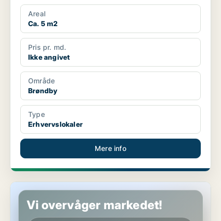
Areal
Ca. 5 m2
Pris pr. md.
Ikke angivet
Område
Brøndby
Type
Erhvervslokaler
Mere info
Erhvervslokaler i Brøndby
Vi overvåger markedet!