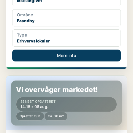
Ikke angivet
Område
Brøndby
Type
Erhvervslokaler
Mere info
Erhvervslokaler i Brøndby
Vi overvåger markedet!
SENEST OPDATERET
14.15 • 06 aug.
Oprettet 19 h
Ca. 30 m2