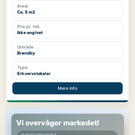
Areal
Ca. 5 m2
Pris pr. md.
Ikke angivet
Område
Brøndby
Type
Erhvervslokaler
Mere info
Erhvervslokaler i Brøndby
Vi overvåger markedet!