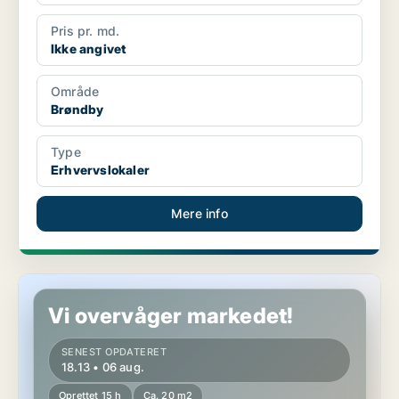
Pris pr. md.
Ikke angivet
Område
Brøndby
Type
Erhvervslokaler
Mere info
Erhvervslokaler i Brøndby
Vi overvåger markedet!
SENEST OPDATERET
18.13 • 06 aug.
Oprettet 15 h
Ca. 20 m2